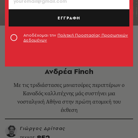
ΕΓΓΡΑΦΗ
Ο Αντρέας Finch.
Αποδέχομαι την
Πολιτική Προστασίας Προσωπικών
Δεδομένων
ΕΙΚΑΣΤΙΚΑ
Τα νοσταλγικά περίπτερα του
Ανδρέα Finch
Mε τις τριδιάστασες μινιατούρες περιπτέρων ο
Καναδός καλλιτέχνης μάς συστήνει μια
νοσταλγική Αθήνα στην πρώτη ατομική του
έκθεση
Γιώργος Δρίτσας
852
ΤΕΥΧΟΣ