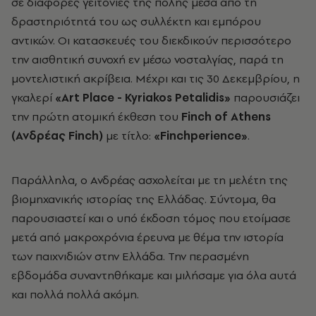
σε διάφορες γειτονιές της πόλης μέσα από τη
δραστηριότητά του ως συλλέκτη και εμπόρου
αντικών. Οι κατασκευές του διεκδικούν περισσότερο
την αισθητική συνοχή εν μέσω νοσταλγίας, παρά τη
μοντελιστική ακρίβεια. Μέχρι και τις 30 Δεκεμβρίου, η
γκαλερί
«Art Place - Kyriakos Petalidis»
παρουσιάζει
την πρώτη ατομική έκθεση του
Finch of Athens
(Ανδρέας Finch)
με τίτλο:
«Finchperience»
.
Παράλληλα, ο Ανδρέας ασχολείται με τη μελέτη της
βιομηχανικής ιστορίας της Ελλάδας. Σύντομα, θα
παρουσιαστεί και ο υπό έκδοση τόμος που ετοίμασε
μετά από μακροχρόνια έρευνα με θέμα την ιστορία
των παιχνιδιών στην Ελλάδα. Την περασμένη
εβδομάδα συναντηθήκαμε και μιλήσαμε για όλα αυτά
και πολλά πολλά ακόμη.