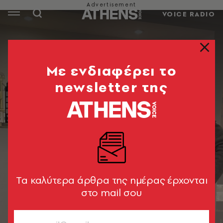
VOICE RADIO
Mε ενδιαφέρει το
newsletter της
Tα καλύτερα άρθρα της ημέρας έρχονται
στο mail σου