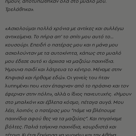
ήμουν, αποτυπώθηκαν όλα στο μυαλό μου.
Τρελάθηκα»
.
«Ασχολούμαι πολλά χρόνια με αντίκες και συλλέγω
αντικείμενα. Το πήρα απ’ το σπίτι μου αυτό το…
κουσούρι. Επειδή ο πατέρας μου και η μάνα μου
ασχολούνταν με τα αυτοκίνητα, κάπως στο μυαλό
μου έδεσε αυτό κι άρχισα να μαζεύω παιχνίδια.
Ήμουνα παιδί και λάτρευα το κέντρο. Μέναμε στην
Κηφισιά και ήρθαμε εδώ».
Οι γονείς του ήταν
λυπημένοι που
«τον έπαιρναν από το πράσινο και τον
έφερναν στην πόλη»,
αλλά ο ίδιος πανευτυχής.
«Ήμουν
στο μπαλκόνι και έβλεπα κόσμο, πέταγα αυγά. Μου
λέει, λοιπόν, ο πατέρας μου “πάμε να βλέπουμε
παιχνίδια αφού θες να τα μαζεύεις”. Και πηγαίναμε
βόλτες. Παλιά τσίγκινα παιχνίδια, κουρδιστά και
τέτοια. Κι έτσι ξεκίνησα να γυρνάω και την Αθήνα