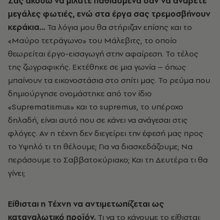
Σας ακούω να μιλάτε παθιασμένα σαν να ανάβετε
μεγάλες φωτιές, ενώ στα έργα σας τρεμοσβήνουν
κεράκια...
Τα λόγια μου θα στήριζαν επίσης και το
«Μαύρο τετράγωνο» του Μάλεβιτς, το οποίο
θεωρείται έργο-εισαγωγή στην αφαίρεση. Το τέλος
της ζωγραφικής. Εκτέθηκε σε μια γωνία – όπως
μπαίνουν τα εικονοστάσια στο σπίτι μας. Το ρεύμα που
δημιούργησε ονομάστηκε από τον ίδιο
«Suprematismus» και το supremus, το υπέροχο
δηλαδή, είναι αυτό που σε κάνει να ανάγεσαι στις
φλόγες. Αν η τέχνη δεν διεγείρει την έφεσή μας προς
το Υψηλό τι τη θέλουμε; Για να διασκεδάζουμε; Να
περάσουμε το Σαββατοκύριακο; Και τη Δευτέρα τι θα
γίνει;
Είθισται η Τέχνη να αντιμετωπίζεται ως
καταναλωτικό προϊόν.
Τι να το κάνουμε το είθισται;