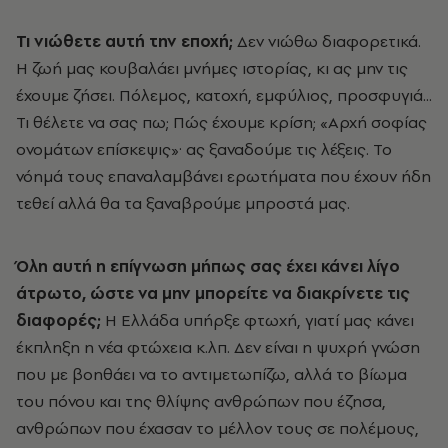
Τι νιώθετε αυτή την εποχή;
Δεν νιώθω διαφορετικά.
Η ζωή μας κουβαλάει μνήμες ιστορίας, κι ας μην τις
έχουμε ζήσει. Πόλεμος, κατοχή, εμφύλιος, προσφυγιά...
Τι θέλετε να σας πω; Πώς έχουμε κρίση; «Αρχή σοφίας
ονομάτων επίσκεψις»· ας ξαναδούμε τις λέξεις. Το
νόημά τους επαναλαμβάνει ερωτήματα που έχουν ήδη
τεθεί αλλά θα τα ξαναβρούμε μπροστά μας.
Όλη αυτή η επίγνωση μήπως σας έχει κάνει λίγο
άτρωτο, ώστε να μην μπορείτε να διακρίνετε τις
διαφορές;
Η Ελλάδα υπήρξε φτωχή, γιατί μας κάνει
έκπληξη η νέα φτώχεια κ.λπ. Δεν είναι η ψυχρή γνώση
που με βοηθάει να το αντιμετωπίζω, αλλά το βίωμα
του πόνου και της θλίψης ανθρώπων που έζησα,
ανθρώπων που έχασαν το μέλλον τους σε πολέμους,