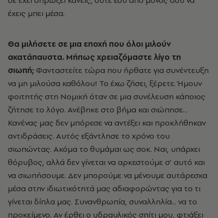
σε έχει σπρώξει κανείς, ούτε εσύ από μόνος σου να
έχεις μπει μέσα.
Θα μιλήσετε σε μια εποχή που όλοι μιλούν
ακατάπαυστα. Μήπως χρειαζόμαστε λίγο τη
σιωπή;
Φανταστείτε τώρα που ήρθατε για συνέντευξη
να μη μιλούσα καθόλου! Το έχω ζήσει, ξέρετε. Ήμουν
φοιτητής στη Νομική όταν σε μια συνέλευση κάποιος
ζήτησε το λόγο. Ανέβηκε στο βήμα και σιώπησε...
Κανένας μας δεν μπόρεσε να αντέξει και προκλήθηκαν
αντιδράσεις. Αυτός εξάντλησε το χρόνο του
σιωπώντας. Ακόμα το θυμάμαι ως σοκ. Ναι, υπάρχει
θόρυβος, αλλά δεν γίνεται να αρκεστούμε σ’ αυτό και
να σιωπήσουμε. Δεν μπορούμε να μένουμε αυτάρεσκα
μέσα στην ιδιωτικότητά μας αδιαφορώντας για το τι
γίνεται δίπλα μας. Συνανθρωπία, συναλληλία... να το
προκείμενο. Αν έρθει ο υδραυλικός σπίτι μου, φτιάξει