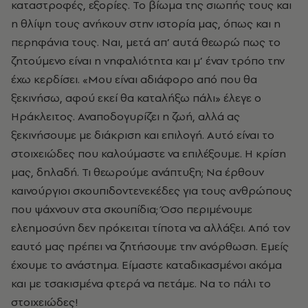
καταστροφές, εξορίες. Το βίωμα της σιωπής τους και
η θλίψη τους ανήκουν στην ιστορία μας, όπως και η
περηφάνια τους. Ναι, μετά απ’ αυτά θεωρώ πως το
ζητούμενο είναι η νηφαλιότητα και μ’ έναν τρόπο την
έχω κερδίσει. «Μου είναι αδιάφορο από που θα
ξεκινήσω, αφού εκεί θα καταλήξω πάλι» έλεγε ο
Ηράκλειτος. Αναποδογυρίζει η ζωή, αλλά ας
ξεκινήσουμε με διάκριση και επιλογή. Αυτό είναι το
στοιχειώδες που καλούμαστε να επιλέξουμε. Η κρίση
μας, δηλαδή. Τι θεωρούμε ανάπτυξη; Να έρθουν
καινούργιοι σκουπιδοντενεκέδες για τους ανθρώπους
που ψάχνουν στα σκουπίδια; Όσο περιμένουμε
ελεημοσύνη δεν πρόκειται τίποτα να αλλάξει. Από τον
εαυτό μας πρέπει να ζητήσουμε την ανόρθωση. Εμείς
έχουμε το ανάστημα. Είμαστε καταδικασμένοι ακόμα
και με τσακισμένα φτερά να πετάμε. Να το πάλι το
στοιχειώδες!