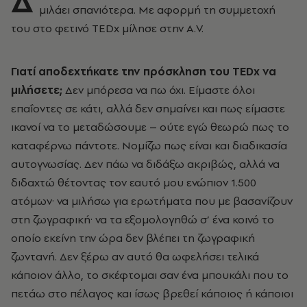
Δ
μιλάει σπανιότερα. Mε αφορμή τη συμμετοχή
του στο φετινό TEDχ μίλησε στην Α.V.
Γιατί αποδεχτήκατε την πρόσκληση του TEDx να
μιλήσετε;
Δεν μπόρεσα να πω όχι. Είμαστε όλοι
επαΐοντες σε κάτι, αλλά δεν σημαίνει και πως είμαστε
ικανοί να το μεταδώσουμε – ούτε εγώ θεωρώ πως το
καταφέρνω πάντοτε. Νομίζω πως είναι και διαδικασία
αυτογνωσίας. Δεν πάω να διδάξω ακριβώς, αλλά να
διδαχτώ θέτοντας τον εαυτό μου ενώπιον 1.500
ατόμων· να μιλήσω για ερωτήματα που με βασανίζουν
στη ζωγραφική· να τα εξομολογηθώ σ’ ένα κοινό το
οποίο εκείνη την ώρα δεν βλέπει τη ζωγραφική
ζωντανή. Δεν ξέρω αν αυτό θα ωφελήσει τελικά
κάποιον άλλο, το σκέφτομαι σαν ένα μπουκάλι που το
πετάω στο πέλαγος και ίσως βρεθεί κάποιος ή κάποιοι