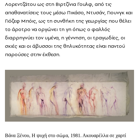
Λορεντζάτου ως στη Βιρτζίνια Γουλφ, από τις
απαθανατίσεις τους μέσω Πικάσο, Ντυσάν, Γιουνγκ και
Γιόζεφ Μπόις, ως τη συνθήκη της γεωργίας που θέλει
το άροτρο να οργώνει τη γη όπως ο φαλλός
διαρρηγνύει τον υμένα, η γέννηση, οι τραγωδίες, οι
σκιές και οι άβυσσοι της θηλυκότητας είναι παντού
παρούσες στην έκθεση.
Βάνα Ξένου, Η ψυχή στο σώμα, 1981. Ακουαρέλλα σε χαρτί