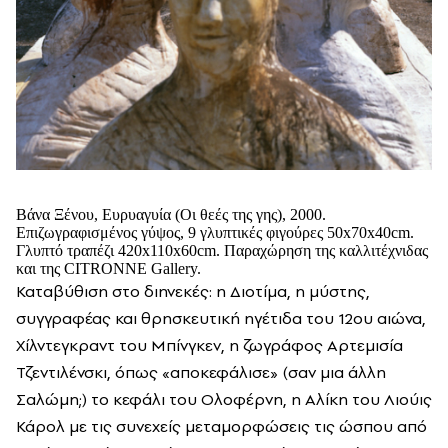
Βάνα Ξένου, Ευρυαγυία (Οι θεές της γης), 2000.
Επιζωγραφισμένος γύψος, 9 γλυπτικές φιγούρες 50x70x40cm.
Γλυπτό τραπέζι 420x110x60cm. Παραχώρηση της καλλιτέχνιδας
και της CITRONNE Gallery.
Καταβύθιση στο διηνεκές: η Διοτίμα, η μύστης,
συγγραφέας και θρησκευτική ηγέτιδα του 12ου αιώνα,
Χίλντεγκραντ του Μπίνγκεν, η ζωγράφος Αρτεμισία
Τζεντιλένσκι, όπως «αποκεφάλισε» (σαν μια άλλη
Σαλώμη;) το κεφάλι του Ολοφέρνη, η Αλίκη του Λιούις
Κάρολ με τις συνεχείς μεταμορφώσεις τις ώσπου από