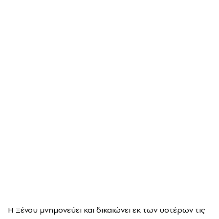
Η Ξένου μνημονεύει και δικαιώνει εκ των υστέρων τις