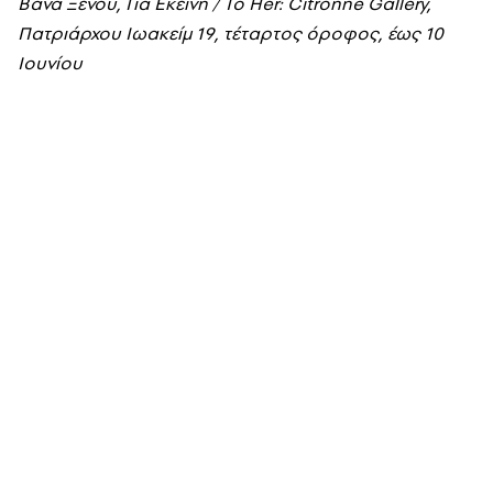
Βάνα Ξένου, Για Εκείνη / To Her: Citronne Gallery,
Πατριάρχου Ιωακείμ 19, τέταρτος όροφος, έως 10
Ιουνίου