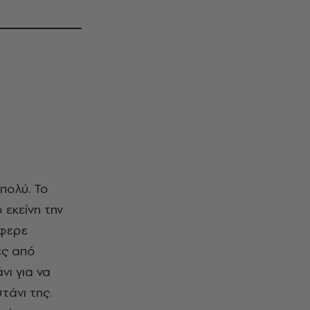
 εκείνη την
έφερε
ες από
νι για να
τάνι της.