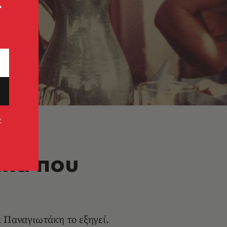
ς
ν
ίκα που
α Παναγιωτάκη το εξηγεί.