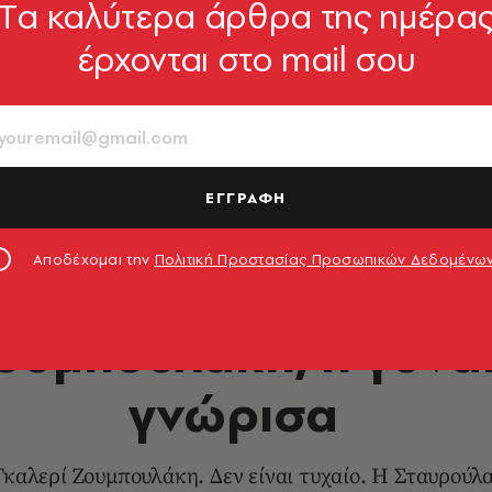
Tα καλύτερα άρθρα της ημέρα
έρχονται στο mail σου
ΕΓΓΡΑΦΗ
τιγμές
Αποδέχομαι την
Πολιτική Προστασίας Προσωπικών Δεδομένω
ΕΙΚΑΣΤΙΚΑ
ουμπουλάκη, η γυνα
γνώρισα
Γκαλερί Ζουμπουλάκη. Δεν είναι τυχαίο. Η Σταυρούλ