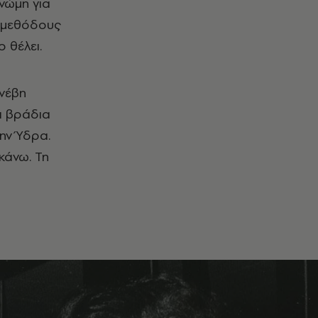
νώμη για
ς μεθόδους
 θέλει.
υνέβη
ι βράδια
την Ύδρα.
κάνω. Τη