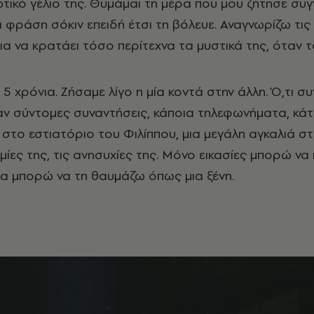
τικό γέλιο της. Θυμάμαι τη μέρα που μου ζήτησε συγ
ια φράση σόκιν επειδή έτσι τη βόλευε. Αναγνωρίζω τι
ια να κρατάει τόσο περίτεχνα τα μυστικά της, όταν το
5 χρόνια. Ζήσαμε λίγο η μία κοντά στην άλλη. Ό,τι σ
ν σύντομες συναντήσεις, κάποια τηλεφωνήματα, κάτ
ι στο εστιατόριο του Φιλίππου, μια μεγάλη αγκαλιά σ
ίες της, τις ανησυχίες της. Μόνο εικασίες μπορώ να 
ρα μπορώ να τη θαυμάζω όπως μια ξένη.