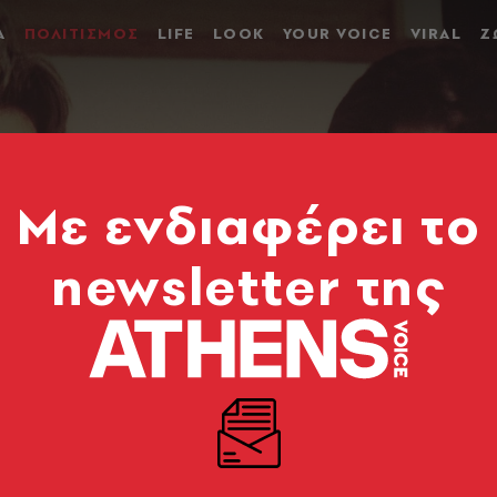
Α
ΠΟΛΙΤΙΣΜΟΣ
LIFE
LOOK
YOUR VOICE
VIRAL
Ζ
Mε ενδιαφέρει το
newsletter της