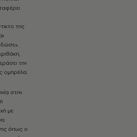
αταφέρει
τικτο της
αι
-δώσε».
κριθάκη,
εράσει την
ίς ομπρέλα.
νία στην
ρή
χή με
να
νης όπως ο