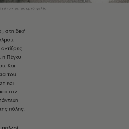
δεόταν με μακριά φιλία
ολμου.
 αντίξοες
, η Πέγκυ
ου. Και
εια του
ση και
και τον
πάντεχη
της πόλης.
 πολλοί