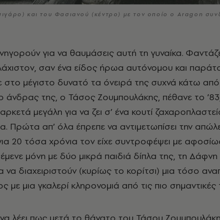
σιγάρο) και του Φασιανού (κέντρο) με τον οποίο ο Aragon συν
λάχιστον, σαν ένα είδος ήρωα αυτόνομου και παράτ
στο μέγιστο δυνατό τα όνειρά της συχνά κάτω από
ο άνδρας της, ο Τάσος Ζουμπουλάκης, πέθανε το ’83
αρκετά μεγάλη για να ζει σ’ ένα κουτί ζαχαροπλαστεί
α. Πρώτα απ’ όλα έπρεπε να αντιμετωπίσει την απώλ
για 20 τόσα χρόνια τον είχε συντροφέψει με αφοσίω
έμενε μόνη με δύο μικρά παιδιά δίπλα της, τη Δάφνη 
 να διαχειριστούν (κυρίως το κορίτσι) μια τόσο ανα
ος με μια γκαλερί κληρονομιά από τις πιο σημαντικές 
 να λέει πως μετά το θάνατο του Τάσου Ζουμπουλάκη