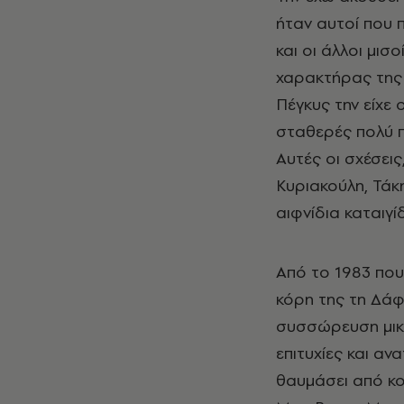
ήταν αυτοί που π
και οι άλλοι μισ
χαρακτήρας της 
Πέγκυς την είχε 
σταθερές πολύ π
Αυτές οι σχέσεις
Κυριακούλη, Τάκη
αιφνίδια καταιγί
Από το 1983 που
κόρη της τη Δάφν
συσσώρευση μικρ
επιτυχίες και αν
θαυμάσει από κο