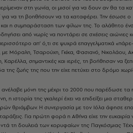
ερίμεναν στη γωνία, οι μισοί για να δουν αν θα τα κ
οί για να τη βοηθήσουν να τα καταφέρει. Την έσωσε ο
και η συμπαράσταση των φίλων της. Το αλάθητο ένσ
οδηγήσει από νωρίς να ποντάρει σε σχέσεις αιώνιες κ
ερισσότερο απ’ ό,τι σε ψυχρά επαγγελματικά «πάρε
, με Μόραλη, Τσαρούχη, Γκίκα, Φασιανό, Νικολάου, Α
, Καρέλλα, σημαντικές και ιερές, τη βοήθησαν να ξεπ
δα της ζωής της που την είχε πετύχει στο δρόμο χωρ
 ανέλαβε μόνη της μέχρι το 2000 που παρέδωσε τα η
η, η ιστορία της γκαλερί έχει να επιδείξει μια σταθε
ών θριάμβων. Η συνεργασία με τον Ιόλα άφησε επο
αταράξεις. Για πρώτη φορά η Αθήνα είχε την ευκαιρία 
ντά τη δουλειά των κορυφαίων της Παγκόσμιας Τέχ