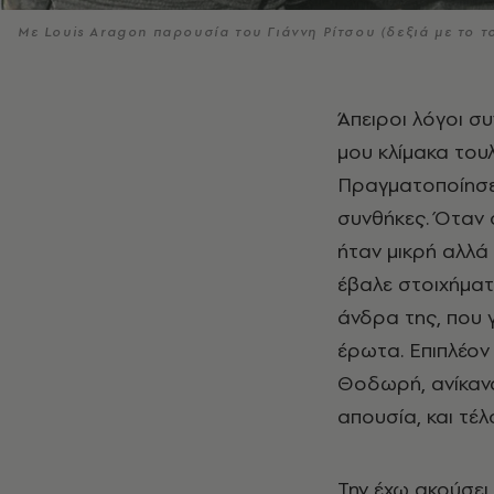
Με Louis Aragon παρουσία του Γιάννη Ρίτσου (δεξιά με το τ
Άπειροι λόγοι συνηγορούν για να θαυμάσεις αυτή τη γυναίκα. Φαντάζει, στη δική
μου κλίμακα του
Πραγματοποίησε 
συνθήκες. Όταν 
ήταν μικρή αλλά 
έβαλε στοιχήματ
άνδρα της, που 
έρωτα. Επιπλέον 
Θοδωρή, ανίκανα
απουσία, και τέλ
Την έχω ακούσει