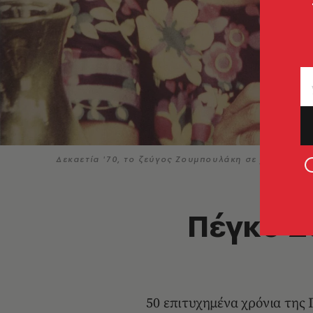
Δεκαετία '70, το ζεύγος Ζουμπουλάκη σε χαλαρές σ
Πέγκυ Ζ
50 επιτυχημένα χρόνια της 