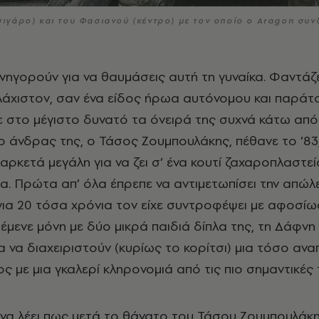
σιγάρο) και του Φασιανού (κέντρο) με τον οποίο ο Aragon συν
λάχιστον, σαν ένα είδος ήρωα αυτόνομου και παράτ
στο μέγιστο δυνατό τα όνειρά της συχνά κάτω από
ο άνδρας της, ο Τάσος Ζουμπουλάκης, πέθανε το ’83
αρκετά μεγάλη για να ζει σ’ ένα κουτί ζαχαροπλαστεί
α. Πρώτα απ’ όλα έπρεπε να αντιμετωπίσει την απώλ
για 20 τόσα χρόνια τον είχε συντροφέψει με αφοσίω
έμενε μόνη με δύο μικρά παιδιά δίπλα της, τη Δάφνη 
 να διαχειριστούν (κυρίως το κορίτσι) μια τόσο ανα
ος με μια γκαλερί κληρονομιά από τις πιο σημαντικές 
 να λέει πως μετά το θάνατο του Τάσου Ζουμπουλάκη