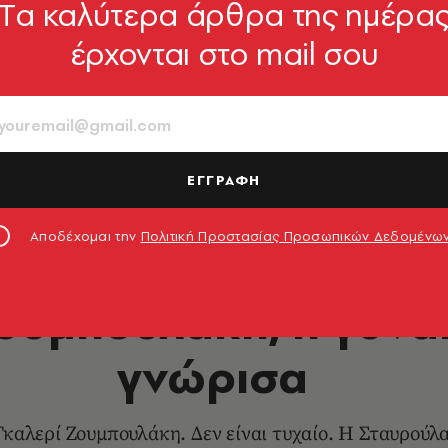
Tα καλύτερα άρθρα της ημέρα
έρχονται στο mail σου
ΕΓΓΡΑΦΗ
τιγμές
Αποδέχομαι την
Πολιτική Προστασίας Προσωπικών Δεδομένω
ΕΙΚΑΣΤΙΚΑ
ουμπουλάκη, η γυνα
γνώρισα
Γκαλερί Ζουμπουλάκη. Δεν είναι τυχαίο. Η Σταυρούλ