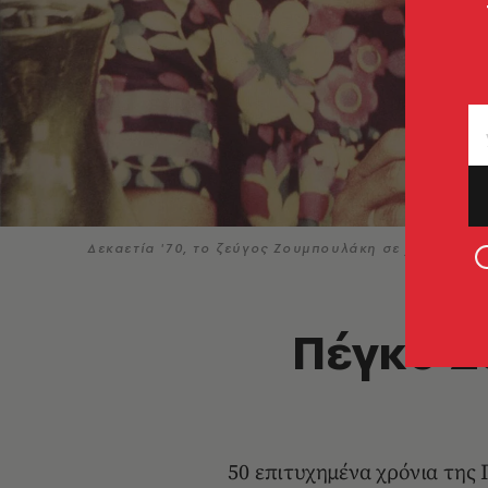
Δεκαετία '70, το ζεύγος Ζουμπουλάκη σε χαλαρές σ
Πέγκυ Ζ
50 επιτυχημένα χρόνια της 