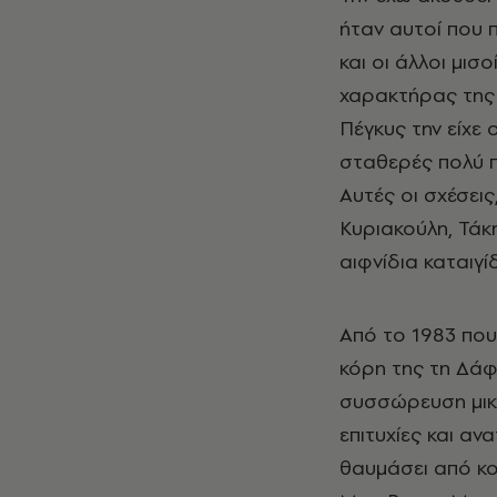
ήταν αυτοί που π
και οι άλλοι μισ
χαρακτήρας της 
Πέγκυς την είχε 
σταθερές πολύ π
Αυτές οι σχέσεις
Κυριακούλη, Τάκη
αιφνίδια καταιγί
Από το 1983 που
κόρη της τη Δάφν
συσσώρευση μικρ
επιτυχίες και αν
θαυμάσει από κο