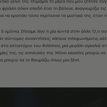
τικό γέλιο της. Θυμάμαι τη μέρα που μου ζήτησε συγ
ια φράση σόκιν επειδή έτσι τη βόλευε. Αναγνωρίζω τι
ια να κρατάει τόσο περίτεχνα τα μυστικά της, όταν το
5 χρόνια. Ζήσαμε λίγο η μία κοντά στην άλλη. Ό,τι σ
ν σύντομες συναντήσεις, κάποια τηλεφωνήματα, κάτ
ι στο εστιατόριο του Φιλίππου, μια μεγάλη αγκαλιά σ
ίες της, τις ανησυχίες της. Μόνο εικασίες μπορώ να 
ρα μπορώ να τη θαυμάζω όπως μια ξένη.