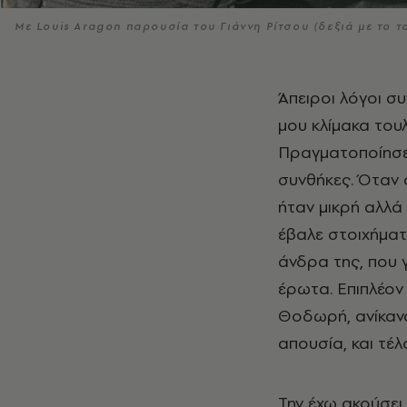
Με Louis Aragon παρουσία του Γιάννη Ρίτσου (δεξιά με το τ
Άπειροι λόγοι συνηγορούν για να θαυμάσεις αυτή τη γυναίκα. Φαντάζει, στη δική
μου κλίμακα του
Πραγματοποίησε 
συνθήκες. Όταν 
ήταν μικρή αλλά 
έβαλε στοιχήματ
άνδρα της, που 
έρωτα. Επιπλέον 
Θοδωρή, ανίκανα
απουσία, και τέλ
Την έχω ακούσει