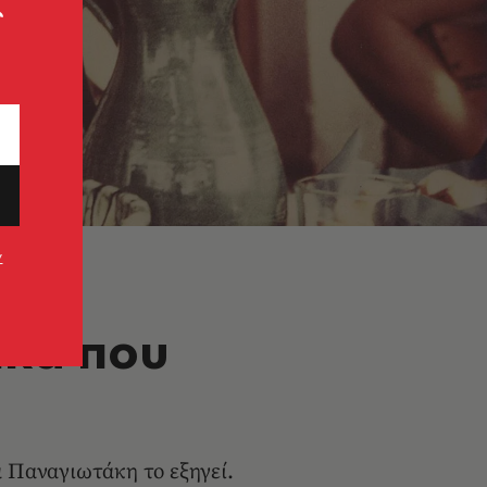
ς
ν
ίκα που
α Παναγιωτάκη το εξηγεί.