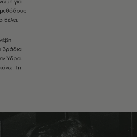
νώμη για
ς μεθόδους
 θέλει.
υνέβη
ι βράδια
την Ύδρα.
κάνω. Τη