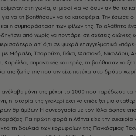
ερίμεναν στη γωνία, οι μισοί για να δουν αν θα τα κ
οί για να τη βοηθήσουν να τα καταφέρει. Την έσωσε ο
και η συμπαράσταση των φίλων της. Το αλάθητο ένσ
οδηγήσει από νωρίς να ποντάρει σε σχέσεις αιώνιες κ
ερισσότερο απ’ ό,τι σε ψυχρά επαγγελματικά «πάρε
, με Μόραλη, Τσαρούχη, Γκίκα, Φασιανό, Νικολάου, Α
, Καρέλλα, σημαντικές και ιερές, τη βοήθησαν να ξεπ
δα της ζωής της που την είχε πετύχει στο δρόμο χωρ
 ανέλαβε μόνη της μέχρι το 2000 που παρέδωσε τα η
η, η ιστορία της γκαλερί έχει να επιδείξει μια σταθε
ών θριάμβων. Η συνεργασία με τον Ιόλα άφησε επο
αταράξεις. Για πρώτη φορά η Αθήνα είχε την ευκαιρία 
ντά τη δουλειά των κορυφαίων της Παγκόσμιας Τέχ