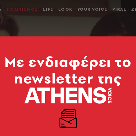
Α
ΠΟΛΙΤΙΣΜΟΣ
LIFE
LOOK
YOUR VOICE
VIRAL
Ζ
Mε ενδιαφέρει το
newsletter της