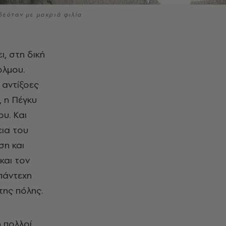
δεόταν με μακριά φιλία
ολμου.
 αντίξοες
, η Πέγκυ
ου. Και
εια του
ση και
και τον
πάντεχη
της πόλης.
 πολλοί