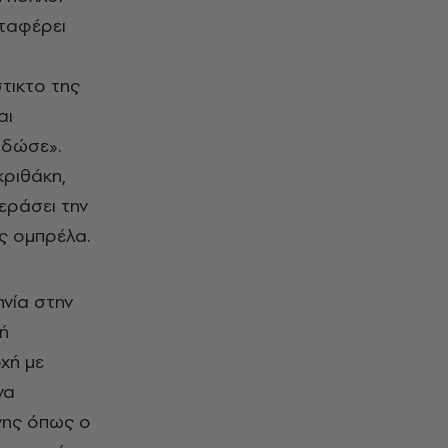
αταφέρει
τικτο της
αι
-δώσε».
κριθάκη,
εράσει την
ίς ομπρέλα.
νία στην
ρή
χή με
να
νης όπως ο