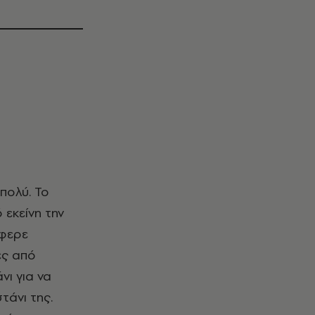
 εκείνη την
έφερε
ες από
νι για να
τάνι της.