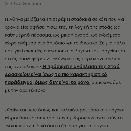
© Nikos Daniilidis
Η Αθήνα μοιάζει να επιστρέφει σταδιακά σε κάτι που για
χρόνια είχε αφήσει πίσω της, τη λογική της στοάς ως
καθημερινό πέρασμα, ως μικρή αγορά, ως ενδιάμεσο
χώρο ανάμεσα στο δημόσιο και το ιδιωτικό. Σε μια πόλη
που για δεκαετίες επένδυσε στη βιτρίνα του ισογείου, οι
στοές επαναφέρουν την έννοια της περιπλάνησης και
της ανακάλυψης.
Η πρόσφατη ανάπλαση της Στοά
Αρσακείου είναι ίσως το πιο χαρακτηριστικό
παράδειγμα, όμως δεν είναι το μόνο
, συμφωνούμε
με την αρχιτέκτονα.
«Φαίνεται πως όπως και παλαιότερα, τόσο οι υπόγειοι
χώροι όσο και οι χώροι των ημιώροφων ανακτούν το
ενδιαφέρον, ειδικά όσο η ζήτηση για το ισόγειο