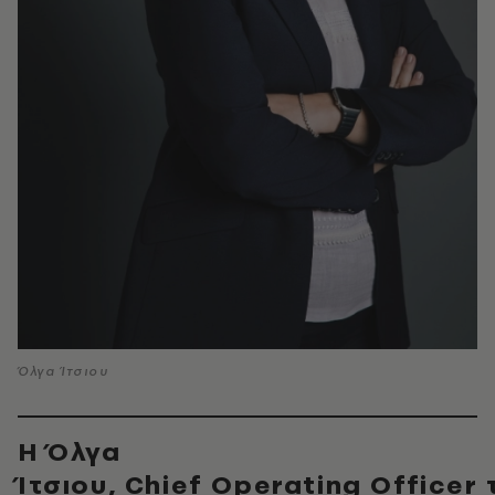
Όλγα Ίτσιου
Η Όλγα
Ίτσιου, Chief Operating Officer