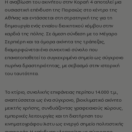
Η αναβίωση του ακινήτου στην Κοραή 4 αποτελεί μια
ουσιαστική επένδυση της Πειραιώς στο κέντρο της
Αθήνας και εντάσσεται στη στρατηγική της για τη
δημιουργία ενός ενιαίου διοικητικού κόμβου στην
καρδιά της πόλης. Σε άμεση σύνδεση με το Μέγαρο
Σερπιέρη και τα όμορα ακίνητα της τράπεζας,
διαμορφώνεται ένα συνεκτικό σύνολο που
επανατοποθετεί το συγκεκριμένο σημείο ως σύγχρονο
πυρήνα δραστηριότητας, με σεβασμό στην ιστορική
του ταυτότητα.
Το κτίριο, συνολικής επιφάνειας περίπου 14.000 τ.μ.,
αναπτύσσεται ως ένα σύγχρονο, βιοκλιματικό ακίνητο
μεικτής χρήσης, συνδυάζοντας γραφειακούς χώρους,
εμπορικές λειτουργίες και τη διατήρηση του
κινηματογράφου Άστυ ως ενεργό σημείο πολιτιστικής
αναφοράς. Η επένδυση υλοποιείται με σύγχρονες