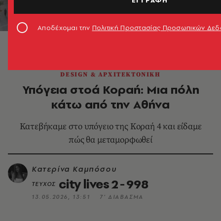
Αποδέχομαι την
Πολιτική Προστασίας Προσωπικών Δε
Photo: Nikos Daniilidis
DESIGN & ΑΡΧΙΤΕΚΤΟΝΙΚΗ
Υπόγεια στοά Κοραή: Μια πόλη
κάτω από την Αθήνα
Κατεβήκαμε στο υπόγειο της Κοραή 4 και είδαμε
πώς θα μεταμορφωθεί
Κατερίνα Καμπόσου
city lives 2 - 998
ΤΕΥΧΟΣ
13.05.2026, 13:51
7’ ΔΙΑΒΑΣΜΑ