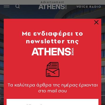
VOICE RADIO
Mε ενδιαφέρει το
newsletter της
Tα καλύτερα άρθρα της ημέρας έρχονται
στο mail σου
« The Orbit » Office Campus © Nikos Daniilidis