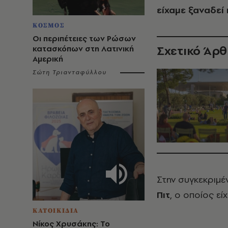
είχαμε ξαναδεί 
ΚΟΣΜΟΣ
Οι περιπέτειες των Ρώσων
Σχετικό Άρ
κατασκόπων στη Λατινική
Αμερική
Σώτη Τριανταφύλλου
Στην συγκεκριμέν
Πιτ
, ο οποίος εί
ΚΑΤΟΙΚΙΔΙΑ
Νίκος Χρυσάκης: Το