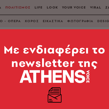
Α
ΠΟΛΙΤΙΣΜΟΣ
LIFE
LOOK
YOUR VOICE
VIRAL
Ζ
Ο - ΟΠΕΡΑ
ΧΟΡΟΣ
ΕΙΚΑΣΤΙΚΑ
ΦΩΤΟΓΡΑΦΙΑ
DESI
Mε ενδιαφέρει το
newsletter της
αι Λουίζ» γιορτάζει 