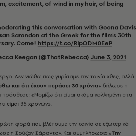
, excitement, of wind in my hair, of being
.
e moderating this conversation with Geena Davi
san Sarandon at the Greek for the film's 30th
rsary. Come!
https://t.co/RlpODM0EeP
ecca Keegan (@ThatRebecca)
June 3, 2021
ίεργο. Δεν νιώθω πως γυρίσαμε την ταινία χθες, αλλά
ώθω και ότι έχουν περάσει 30 χρόνια
» δήλωσε η
αι πρόσθεσε: «Νομίζω ότι είμαι ακόμα κολλημένη στα
τι είμαι 35 χρονών».
 πρώτη φορά που βλέπουμε την ταινία σε εξωτερικό
σε η Σούζαν Σάραντον. Και συμπλήρωσε: «
Την