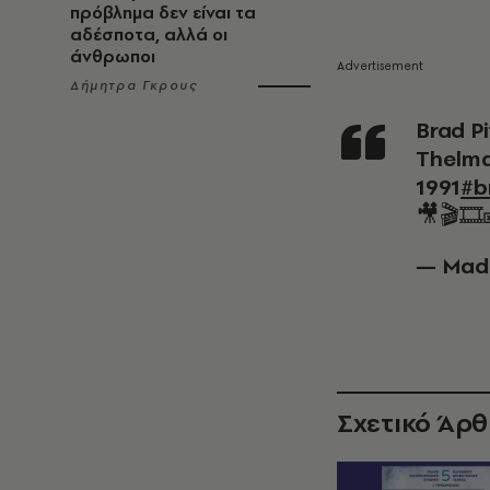
πρόβλημα δεν είναι τα
αδέσποτα, αλλά οι
άνθρωποι
Δήμητρα Γκρους
Brad P
Thelma
1991
#b
🎥🎬🎞
— Mad
Σχετικό Άρ