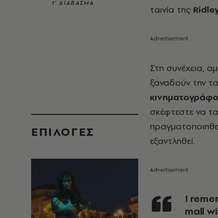
1’ ΔΙΑΒΑΣΜΑ
ταινία της
Ridle
Στη συνέχεια, α
ξαναδούν την τα
κινηματογράφο 
σκέφτεστε να τα
πραγματοποιηθεί
EΠΙΛΟΓΈΣ
εξαντληθεί.
I remember watching Thelma & Louise at 14 at the
mall wi