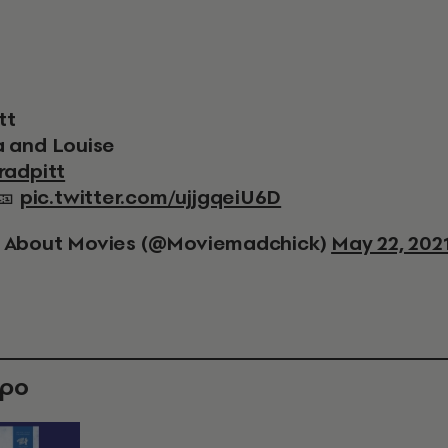
itt
 and Louise
radpitt
️🎫
pic.twitter.com/ujjgqeiU6D
 About Movies (@Moviemadchick)
May 22, 202
θρο