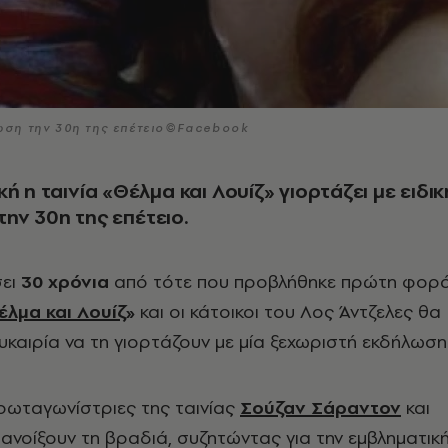
λωση την 30η της επέτειο©Facebook
ή η ταινία «Θέλμα και Λουίζ» γιορτάζει με ειδικ
ην 30η της επέτειο.
σει
30 χρόνια
από τότε που προβλήθηκε πρώτη φορ
έλμα και Λουίζ
»
και οι κάτοικοι του Λος Άντζελες θα
ευκαιρία να τη γιορτάζουν με μία ξεχωριστή εκδήλωση
πρωταγωνίστριες της ταινίας
Σούζαν Σάραντον
και
α ανοίξουν τη βραδιά, συζητώντας για την εμβληματικ