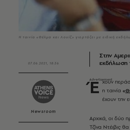
H ταινία «Θέλμα και Λουίζ» γιορτάζει με ειδική εκδή
Στην Αμερικ
εκδήλωση τ
07.06.2021, 18:36
Έ
χουν περά
η ταινία
«
Θ
έχουν την 
Newsroom
Αρχικά, οι δύο 
Τζίνα Ντέιβις θ