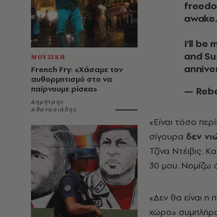
freedom
awake
I'll b
and Su
ΜΟΥΣΙΚΗ
annive
French Fry: «Χάσαμε τον
αυθορμητισμό στο να
παίρνουμε ρίσκα»
— Reb
Δημήτρης
Αθανασιάδης
«Είναι τόσο περ
σίγουρα
δεν νι
Τζίνα Ντέιβις. Κ
30 μου. Νομίζω ό
«Δεν θα είναι η
χώρο» συμπλήρω