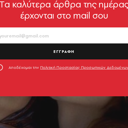
Tα καλύτερα άρθρα της ημέρα
έρχονται στο mail σου
ΕΓΓΡΑΦΗ
Αποδέχομαι την
Πολιτική Προστασίας Προσωπικών Δεδομένω