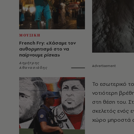
ΜΟΥΣΙΚΗ
French Fry: «Χάσαμε τον
αυθορμητισμό στο να
παίρνουμε ρίσκα»
Δημήτρης
Αθανασιάδης
Το εσωτερικό το
νοτιότερη βρέθη
στη θέση του. Σ
σκελετός ενός ε
χώρο μπροστά α