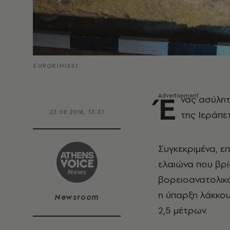
EUROKINISSI
Έ
νας ασύλη
23.08.2018, 13:31
της Ιεράπε
Συγκεκριμένα, ε
ελαιώνα που βρί
βορειοανατολικά
η ύπαρξη λάκκο
Newsroom
2,5 μέτρων.