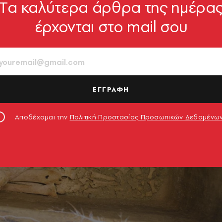
Tα καλύτερα άρθρα της ημέρα
έρχονται στο mail σου
ΕΓΓΡΑΦΗ
Αποδέχομαι την
Πολιτική Προστασίας Προσωπικών Δεδομένω