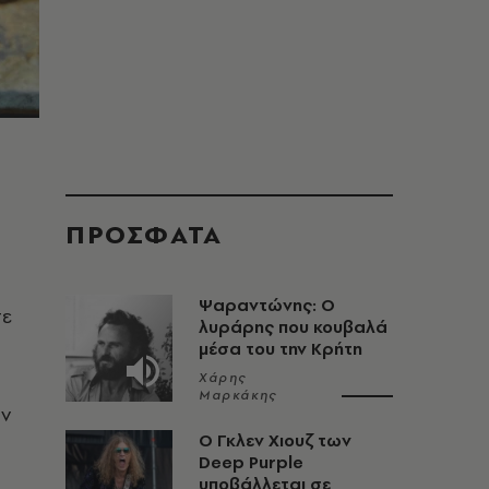
ΠΡΟΣΦΑΤΑ
Ψαραντώνης: Ο
σε
λυράρης που κουβαλά
μέσα του την Κρήτη
Χάρης
Μαρκάκης
ων
O Γκλεν Χιουζ των
Deep Purple
υποβάλλεται σε