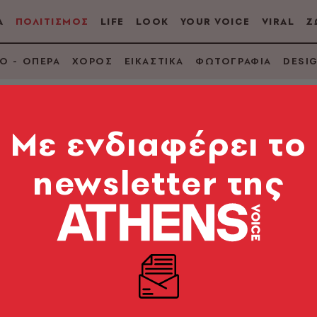
Α
ΠΟΛΙΤΙΣΜΟΣ
LIFE
LOOK
YOUR VOICE
VIRAL
Ζ
Ο - ΟΠΕΡΑ
ΧΟΡΟΣ
ΕΙΚΑΣΤΙΚΑ
ΦΩΤΟΓΡΑΦΙΑ
DESI
Mε ενδιαφέρει το
newsletter της
εχνος αρχαίος τάφος
τη (εικόνες)