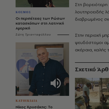
Στη βορειότερη
λουτηροειδής λ
ΚΟΣΜΟΣ
Οι περιπέτειες των Ρώσων
διαβρωμένος σκ
κατασκόπων στη Λατινική
Αμερική
Στην περιοχή μπ
Σώτη Τριανταφύλλου
ψευδόστομοι αμφ
ακέραια, καλής 
Σχετικό Άρ
ΚΑΤΟΙΚΙΔΙΑ
Νίκος Χρυσάκης: Το