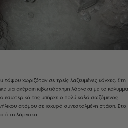
υ τάφου χωριζόταν σε τρείς λαξευμένες κόγχες. Στη
κε μια ακέραιη κιβωτιόσχημη λάρνακα με το κάλυμμ
το εσωτερικό της υπήρχε ο πολύ καλά σωζόμενος
νήλικου ατόμου σε ισχυρά συνεσταλμένη στάση. Στο
πό τη λάρνακα.