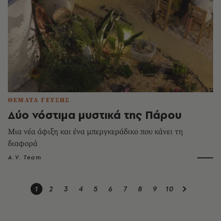
ΘΕΜΑΤΑ ΓΕΥΣΗΣ
Δύο νόστιμα μυστικά της Πάρου
Μια νέα άφιξη και ένα μπεργκεράδικο που κάνει τη
διαφορά
A.V. Team
1
2
3
4
5
6
7
8
9
10