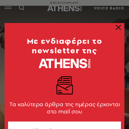
VOICE RADIO
Mε ενδιαφέρει το
newsletter της
Tα καλύτερα άρθρα της ημέρας έρχονται
στο mail σου