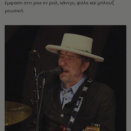
έμφαση στη ροκ εν ρολ, κάντρι, φολκ και μπλουζ
μουσική.