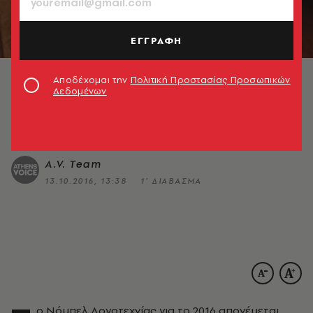
ΠΟΛΙΤΙΣΜΟΣ
ΕΓΓΡΑΦΗ
Νόμπελ Λογοτεχνίας στον
Μπομπ Ντίλαν
Αποδέχομαι την
Πολιτική Προστασίας Προσωπικών
Δεδομένων
Ένα αφιέρωμα στη ζωή και το έργο του φετινού
νικητή του Νόμπελ Λογοτεχνίας
A.V. Team
13.10.2016, 13:38
1’ ΔΙΑΒΑΣΜΑ
ο Νόμπελ Λογοτεχνίας για το 2016 απονέμεται