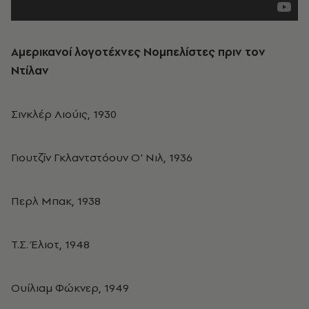
Αμερικανοί λογοτέχνες Νομπελίστες πριν τον
Ντίλαν
Σινκλέρ Λιούις, 1930
Γιουτζίν Γκλαντστόουν Ο' Νιλ, 1936
Περλ Μπακ, 1938
Τ.Σ. Έλιοτ, 1948
Ουίλιαμ Φώκνερ, 1949