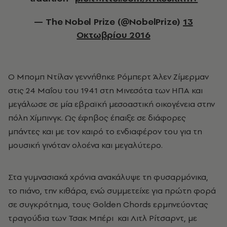
— The Nobel Prize (@NobelPrize)
13
Οκτωβρίου 2016
Ο Μπομπ Ντίλαν γεννήθηκε Ρόμπερτ Άλεν Ζίμερμαν
στις 24 Μαΐου του 1941 στη Μινεσότα των ΗΠΑ και
μεγάλωσε σε μία εβραϊκή μεσοαστική οικογένεια στην
πόλη Χίμπινγκ. Ως έφηβος έπαιξε σε διάφορες
μπάντες και με τον καιρό το ενδιαφέρον του για τη
μουσική γινόταν ολοένα και μεγαλύτερο.
Στα γυμνασιακά χρόνια ανακάλυψε τη φυσαρμόνικα,
το πιάνο, την κιθάρα, ενώ συμμετείχε για πρώτη φορά
σε συγκρότημα, τους Golden Chords ερμηνεύοντας
τραγούδια των Τσακ Μπέρι και Λιτλ Ρίτσαρντ, με