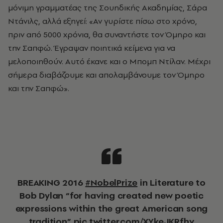
μόνιμη γραμματέας της Σουηδικής Ακαδημίας, Σάρα
Ντάνιλς, αλλά εξηγεί: «Αν γυρίστε πίσω στο χρόνο,
πριν από 5000 χρόνια, θα συναντήστε τον Όμηρο και
την Σαπφώ. Έγραψαν ποιητικά κείμενα για να
μελοποιηθούν. Αυτό έκανε και ο Μπομπ Ντίλαν. Μέχρι
σήμερα διαβάζουμε και απολαμβάνουμε τον Όμηρο
και την Σαπφώ».
BREAKING 2016
#NobelPrize
in Literature to
Bob Dylan “for having created new poetic
expressions within the great American song
tradition”
pic.twitter.com/XYkeJKRfhv