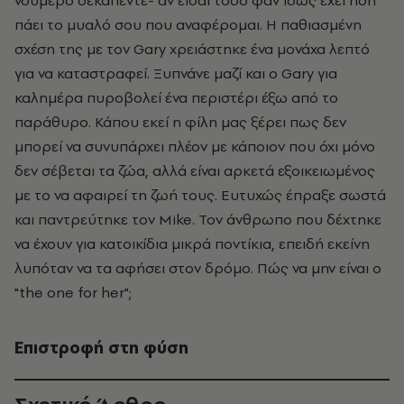
νούμερο δεκαπέντε- αν είσαι τόσο φαν ίσως έχει ήδη
πάει το μυαλό σου που αναφέρομαι. Η παθιασμένη
σχέση της με τον Gary χρειάστηκε ένα μονάχα λεπτό
για να καταστραφεί. Ξυπνάνε μαζί και ο Gary για
καλημέρα πυροβολεί ένα περιστέρι έξω από το
παράθυρο. Κάπου εκεί η φίλη μας ξέρει πως δεν
μπορεί να συνυπάρχει πλέον με κάποιον που όχι μόνο
δεν σέβεται τα ζώα, αλλά είναι αρκετά εξοικειωμένος
με το να αφαιρεί τη ζωή τους. Ευτυχώς έπραξε σωστά
και παντρεύτηκε τον Mike. Τον άνθρωπο που δέχτηκε
να έχουν για κατοικίδια μικρά ποντίκια, επειδή εκείνη
λυπόταν να τα αφήσει στον δρόμο.
Πώς να μην είναι ο
"the one for her";
Επιστροφή στη φύση