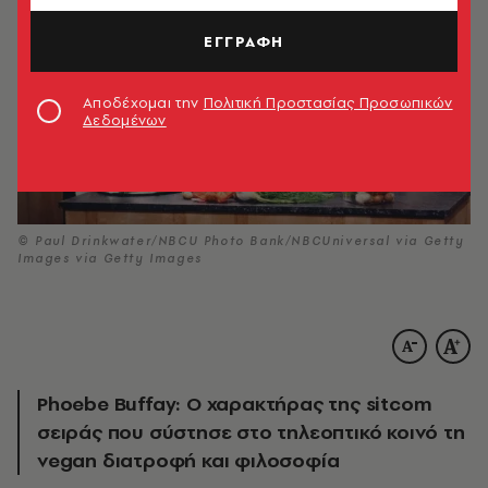
ΕΓΓΡΑΦΗ
Αποδέχομαι την
Πολιτική Προστασίας Προσωπικών
Δεδομένων
© Paul Drinkwater/NBCU Photo Bank/NBCUniversal via Getty
Images via Getty Images
Phoebe Buffay: Ο χαρακτήρας της sitcom
σειράς που σύστησε στο τηλεοπτικό κοινό τη
vegan διατροφή και φιλοσοφία