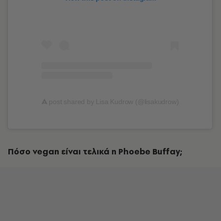
A
post shared by Lisa Kudrow (@lisakudrow)
Πόσο vegan είναι τελικά η Phoebe Buffay;