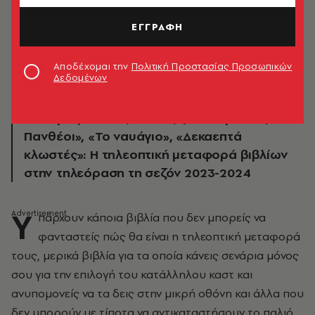
ΕΓΓΡΑΦΗ
Αποδέχομαι την
Πολιτική Προστασίας Προσωπικών
Δεδομένων
«Το προξενιό της Ιουλίας», «H παραλία», «Οι
Πανθέοι», «Το ναυάγιο», «Δεκαεπτά
κλωστές»: H τηλεοπτική μεταφορά βιβλίων
στην τηλεόραση τη σεζόν 2023-2024
Y
πάρχουν κάποια βιβλία που δεν μπορείς να
φανταστείς πώς θα είναι η τηλεοπτική μεταφορά
τους, μερικά βιβλία για τα οποία κάνεις σενάρια μόνος
σου για την επιλογή του κατάλληλου καστ και
ανυπομονείς να τα δεις στην μικρή οθόνη και άλλα που
δεν μπορούν με τίποτα να αντικαταστήσουν το παλιό,