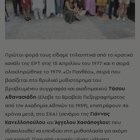
Πρώτοι φορά τους είδαμε τηλεοπτικά από το κρατικό
κανάλι της ΕΡΤ στις 15 Απριλίου του 1977 και η σειρά
ολοκληρώθηκε το 1979. «Οι Πανθέοι», σειρά που
βασίζεται στο θρυλικό μυθιστόρημα του
βραβευμένου συγγραφέα και ακαδημαϊκού
Τάσου
Αθανασιάδη
(έλαβε το Βραβείο Πεζογραφήματος
από την Ακαδημία Αθηνών το 1959), επιστρέφουν 46
χρόνια μετά, στο ΣΚΑΪ (σενάριο της
Γιάννας
Κανελλοπούλου
και
Άγγελου Χασάπογλου
) που
εξακολουθεί να επενδύει στη μυθοπλασία για ακόμη
μια χρονιά. Πριν από μερικές μέρες μάλιστα