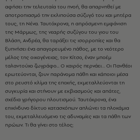
αφήσει την τελευταία του πνοή, θα απαρνηθεί με
αποτροπιασμό την εκλιπούσα σύζυγό του και μητέρα
τους, τη Νένα. Ταυτόχρονα, η απρόσμενη εμφάνιση
της Μάρμως, της νεαρής συζύγου του γιου του
Βλάση, Ανδρέα, θα ταράξει τις ισορροπίες και θα
ξυπνήσει ένα απαγορευμένο πάθος, με το νεότερο
μέλος της οικογένειας, τον Κίτσο, έναν μποέμ
ταλαντούχο ζωγράφο... Ο καιρός περνάει… Οι Πανθέοι
ερωτεύονται, ζουν παράνομα πάθη και κάποιοι μέσα
στο ρευστό κλίμα της εποχής, εκμεταλλεύονται τη
συγκυρία και στήνουν με εκβιασμούς και απάτες,
σχέδια γρήγορου πλουτισμού. Ταυτόχρονα, ένα
επικίνδυνο δίκτυο κατασκόπων απλώνει τα πλοκάμια
του, εκμεταλλευόμενο τις αδυναμίες και τα πάθη των
ηρώων. Τι θα γίνει στο τέλος;