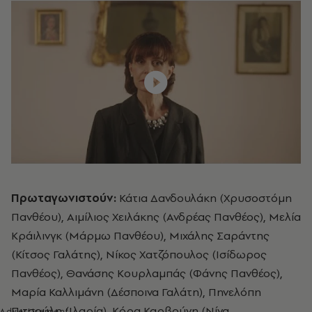
Πρωταγωνιστούν:
Κάτια Δανδουλάκη (Χρυσοστόμη
Πανθέου), Αιμίλιος Χειλάκης (Ανδρέας Πανθέος), Μελία
Κράιλινγκ (Μάρμω Πανθέου), Μιχάλης Σαράντης
(Κίτσος Γαλάτης), Νίκος Χατζόπουλος (Ισίδωρος
Πανθέος), Θανάσης Κουρλαμπάς (Φάνης Πανθέος),
Μαρία Καλλιμάνη (Δέσποινα Γαλάτη), Πηνελόπη
Πιτσούλη (Ιλαρία), Κόρα Καρβούνη (Νίνα