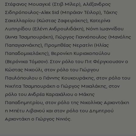
Στέφανος Μουαγκιέ (Στιβ Μίλερ), Αλέξανδρος
Σιδηρόπουλος-Alex Sid (Μπράιαν Τέιλορ), Τάκης
Σακελλαρίου (Κώστας Ζαφειράκης), Κατερίνα
Λυπηρίδου (Ελένη Ανδρουλιδάκη), Νόνη Ιωαννίδου
(Άννα Τσαμπουράκη), Γιώργος Γιαννόπουλος (Μανόλης
Παπαγιαννάκης), Προμηθέας Νερατίνι (Ηλίας
Παπαδομιχελάκης), Βερονίκη Κυριακοπούλου
(Βερόνικα Τόμσον). Στον ρόλο του Πιτ Φέργκιουσον ο
Κώστας Νικούλι, στον ρόλο του Γιώργου
Παυλόπουλου ο Γιάννης Κουκουράκης, στον ρόλο του
Νικήτα Τσαμπουράκη ο Γιώργος Μιχαλάκης, στον
ρόλο του Ανδρέα Καραχάλιου ο Μάκης
Παπαδημητρίου, στον ρόλο της Νικολίνας Αρχοντάκη
η Μπέτυ Λιβανού και στον ρόλο του Δημητρού
Αρχοντάκη ο Γιώργος Νινιός.