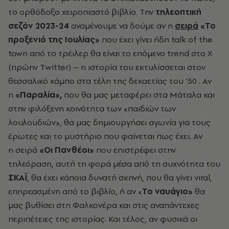
το ορθόδοξο χειροπιαστό βιβλίο. Tην
τηλεοπτική
σεζόν 2023-24
αναμένουμε να δούμε αν
η
σειρά
«Το
προξενιό της Ιουλίας»
που έχει γίνει ήδη talk of the
town από το τρέιλερ θα είναι το επόμενο trend στο X
(πρώην Τwitter) – η ιστορία του εκτυλίσσεται στον
θεσσαλικό κάμπο στα τέλη της δεκαετίας του ’50 . Αν
η
«Παραλία»,
που θα μας μεταφέρει στα Μάταλα και
στην φιλόξενη κοινότητα των «παιδιών των
λουλουδιών», θα μας δημιουργήσει αγωνία για τους
έρωτες και το μυστήριο που φαίνεται πως έχει.
Αν
η σειρά
«Οι Πανθέοι»
που επιστρέφει στην
τηλεόραση, αυτή τη φορά μέσα από τη συχνότητα του
ΣΚΑΪ
, θα έχει κάποια δυνατή σκηνή, που θα γίνει viral,
επηρεασμένη από το βιβλίο, ή αν
«
Το ναυάγιο
»
θα
μας βυθίσει
στη Φαλκονέρα και στις αναπάντεχες
περιπέτειες της ιστορίας.
Και τέλος, αν φυσικά οι