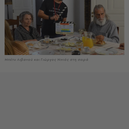
Μπέτυ Λιβανού και Γιώργος Νινιός στη σειρά