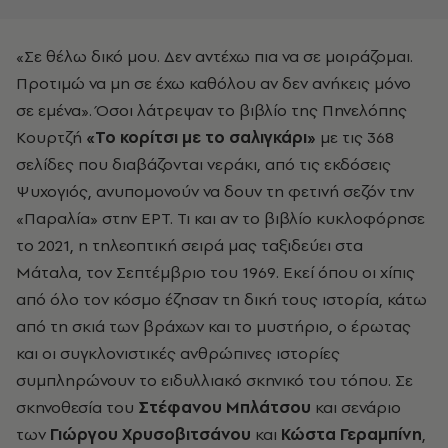
«Σε θέλω δικό μου. Δεν αντέχω πια να σε μοιράζομαι.
Προτιμώ να μη σε έχω καθόλου αν δεν ανήκεις μόνο
σε εμένα». Όσοι λάτρεψαν το βιβλίο της Πηνελόπης
Κουρτζή
«Το κορίτσι με το σαλιγκάρι»
με τις 368
σελίδες που διαβάζονται νεράκι, από τις εκδόσεις
Ψυχογιός, ανυπομονούν να δουν τη φετινή σεζόν την
«Παραλία» στην ΕΡΤ. Τι και αν το βιβλίο κυκλοφόρησε
το 2021, η τηλεοπτική σειρά μας ταξιδεύει στα
Μάταλα, τον Σεπτέμβριο του 1969. Εκεί όπου οι χίπις
από όλο τον κόσμο έζησαν τη δική τους ιστορία, κάτω
από τη σκιά των βράχων και το μυστήριο, ο έρωτας
και οι συγκλονιστικές ανθρώπινες ιστορίες
συμπληρώνουν το ειδυλλιακό σκηνικό του τόπου. Σε
σκηνοθεσία του
Στέφανου Μπλάτσου
και σενάριο
των
Γιώργου Χρυσοβιτσάνου
και
Κώστα Γεραμπίνη
,