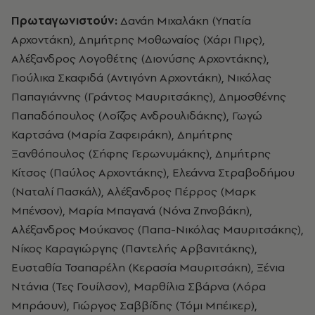
Πρωταγωνιστούν:
Δανάη Μιχαλάκη (Υπατία
Αρχοντάκη), Δημήτρης Μοθωναίος (Χάρι Πιρς),
Αλέξανδρος Λογοθέτης (Διονύσης Αρχοντάκης),
Γιούλικα Σκαφιδά (Αντιγόνη Αρχοντάκη), Νικόλας
Παπαγιάννης (Γράντος Μαυριτσάκης), Δημοσθένης
Παπαδόπουλος (Λοΐζος Ανδρουλιδάκης), Γωγώ
Καρτσάνα (Μαρία Ζαφειράκη), Δημήτρης
Ξανθόπουλος (Σήφης Γερωνυμάκης), Δημήτρης
Κίτσος (Παύλος Αρχοντάκης), Ελεάννα Στραβοδήμου
(Ναταλί Πασκάλ), Αλέξανδρος Πέρρος (Μαρκ
Μπένσον), Μαρία Μπαγανά (Νόνα Ζηνοβάκη),
Αλέξανδρος Μούκανος (Παπα-Νικόλας Μαυριτσάκης),
Νίκος Καραγιώργης (Παντελής Αρβανιτάκης),
Ευσταθία Τσαπαρέλη (Κερασία Μαυριτσάκη), Ξένια
Ντάνια (Τες Γουίλσον), Μαρθίλια Σβάρνα (Λόρα
Μπράουν), Γιώργος Σαββίδης (Τόμι Μπέικερ),