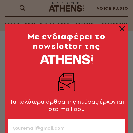
VOICE RADIO
ΓΕΥΣΗ
HEALTH & FITNESS
ΤΑΞΙΔΙΑ
ΠΕΡΙΒΑΛΛΟΝ
Mε ενδιαφέρει το
newsletter της
TV + SERIES
5 βιβλία που ζωντανεύουν στη
μικρή οθόνη τη σεζόν 2023 -2024
Από το «Προξενιό της Ιουλίας» μέχρι τις «Δεκαεπτά
κλωστές», όλες οι βασισμένες σε βιβλία σειρές που
θέλουμε να δούμε αυτή τη σεζόν
Tα καλύτερα άρθρα της ημέρας έρχονται
στο mail σου
Μαριάννα Μανωλοπούλου
30.08.2023, 12:13
10’ ΔΙΑΒΑΣΜΑ