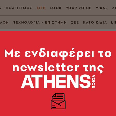
Α
ΠΟΛΙΤΙΣΜΟΣ
LIFE
LOOK
YOUR VOICE
VIRAL
Ζ
ΛΛΟΝ
ΤΕΧΝΟΛΟΓΙΑ - ΕΠΙΣΤΗΜΗ
ΣΕΞ
ΚΑΤΟΙΚΙΔΙΑ
LI
Mε ενδιαφέρει το
newsletter της
he Walking Dead»
FOX
«A Certain Doom»