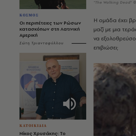
"The Walking Dead" 
ΚΟΣΜΟΣ
Η ομάδα έχει βρ
Οι περιπέτειες των Ρώσων
μαζί με μια τερά
κατασκόπων στη Λατινική
Αμερική
να εξολοθρεύσο
Σώτη Τριανταφύλλου
επιβιώσει;
ΚΑΤΟΙΚΙΔΙΑ
Νίκος Χρυσάκης: Το