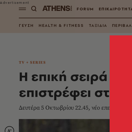
FORUM
ΕΠΙΚΑΙΡΟΤΗΤ
ΓΕΥΣΗ
HEALTH & FITNESS
ΤΑΞΙΔΙΑ
ΠΕΡΙΒΑ
TV + SERIES
Η επική σειρά «T
επιστρέφει στο 
Δευτέρα 5 Οκτωβρίου 22.45, νέο επεισόδιο 