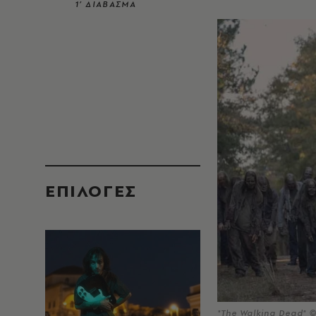
1’ ΔΙΑΒΑΣΜΑ
EΠΙΛΟΓΈΣ
"The Walking Dead" 