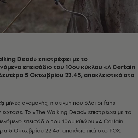
lking Dead» επιστρέφει με το
όμενο επεισόδιο του 10ου κύκλου «A Certain
ευτέρα 5 Οκτωβρίου 22.45, αποκλειστικά στο
ξι μήνες αναμονής, η στιγμή που όλοι οι fans
ν έφτασε. Το «The Walking Dead» επιστρέφει με το
ενόμενο επεισόδιο του 10ου κύκλου «A Certain
ρα 5 Οκτωβρίου 22.45, αποκλειστικά στο FOX.