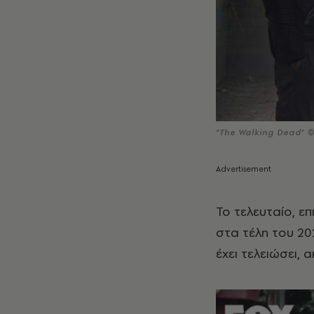
"The Walking Dead" 
To τελευταίο, ε
στα τέλη του 202
έχει τελειώσει, 