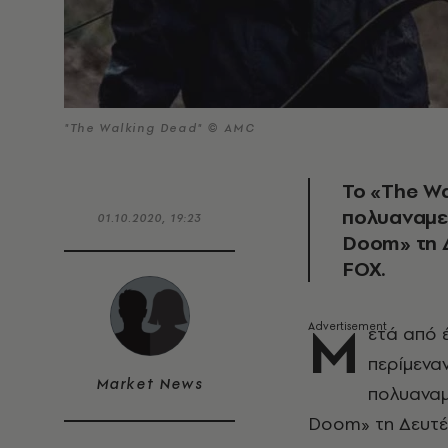
"The Walking Dead" © AMC
Το «The Wa
πολυαναμεν
01.10.2020, 19:23
Doom» τη Δ
FOX.
Μ
ετά από έ
περίμενα
Market News
πολυαναμ
Doom» τη Δευτέ