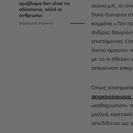
πρόβλημα δεν είναι τα
αιώνα μ.Χ., οι 
αδέσποτα, αλλά οι
Dura-Europos στ
άνθρωποι
κομμένα. «Τον π
Δήμητρα Γκρους
άνδρες θεωρούν
επιστήμονας. Ωσ
Ιησού άρχισαν ν
με το τι ήθελαν 
απεικόνιση επικ
Όπως επισημαίνε
αποκορύφωμα τ
«καθιέρωσαν» τη
μαλλιά, καστανόξ
αποδίδεται ως 