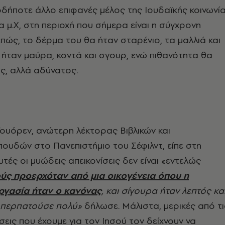
οδήποτε άλλο επιφανές μέλος της Ιουδαϊκής κοινωνί
 μ.Χ, στη περιοχή που σήμερα είναι η σύγχρονη
επώς, το δέρμα του θα ήταν σταρένιο, τα μαλλιά και
 ήταν μαύρα, κοντά και σγουρ, ενώ πιθανότητα θα
ός, αλλά αδύνατος.
ουόρεν, ανώτερη λέκτορας Βιβλικών και
ουδών στο Πανεπιστήμιο του Σέφιλντ, είπε στη
υτές οι μυώδεις απεικονίσεις δεν είναι «εντελώς
ύς προερχόταν από μια οικογένεια όπου η
ργασία ήταν ο κανόνας
, και σίγουρα ήταν λεπτός κα
περπατούσε πολύ»
δήλωσε. Μάλιστα, μερικές από τι
σεις που έχουμε για τον Ιησού τον δείχνουν να