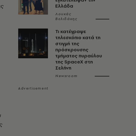
ας
Ελλάδα
Λουκάς
Βελιδάκης
Τι κατέγραψε
τηλεσκόπιο κατά τη
στιγμή της
πρόσκρουσης
τμήματος πυραύλου
της SpaceX στη
Σελήνη
Newsroom
ι
ς