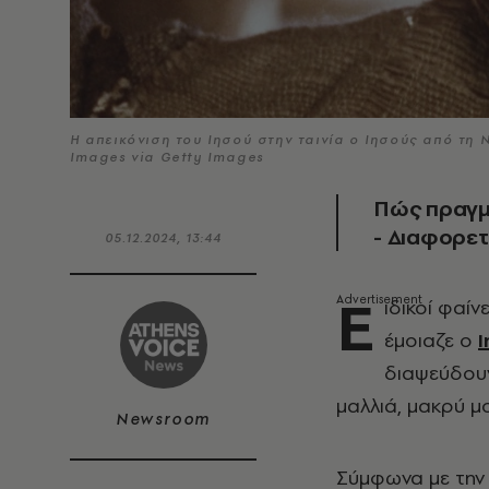
Η απεικόνιση του Ιησού στην ταινία ο Ιησούς από τη
Images via Getty Images
Πώς πραγμα
- Διαφορετ
05.12.2024, 13:44
Ε
ιδικοί φαίν
έμοιαζε ο
διαψεύδουν
μαλλιά, μακρύ μού
Newsroom
Σύμφωνα με την D