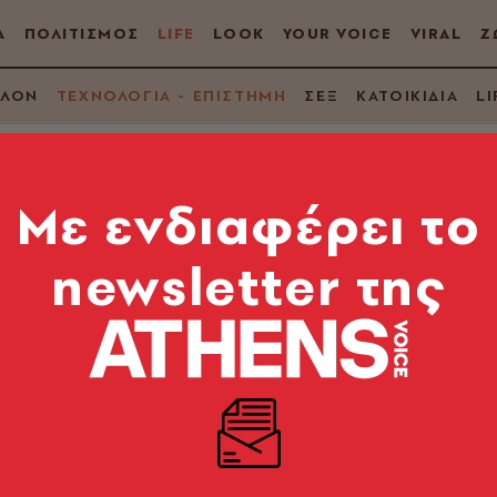
Α
ΠΟΛΙΤΙΣΜΟΣ
LIFE
LOOK
YOUR VOICE
VIRAL
Ζ
ΛΛΟΝ
ΤΕΧΝΟΛΟΓΙΑ - ΕΠΙΣΤΗΜΗ
ΣΕΞ
ΚΑΤΟΙΚΙΔΙΑ
LI
Mε ενδιαφέρει το
newsletter της
γματικά ο Ιησούς
κούς
ησε στις αγιογραφίες