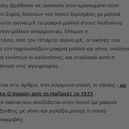
οποίες βρέθηκαν σε εκκλησία στην ερειπωμένη πόλη
η Συρία, δείχνουν τον Ιησού ξυρισμένο, με μαλλιά
ρώτο αιώνα μ.Χ τα μακριά μαλλιά στους Ιουδαίους
ταν μάλλον ανάρμοστα», δήλωσε η
τόσο, από τον τέταρτο αιώνα μ.Χ., οι εικόνες του
α τον παρουσιάζουν μακριά μαλλιά και γένια, ανάλογ
να τονίσουν οι καλλιτέχνες, και σταδιακά αυτή η
ράτησε στις αγιογραφίες.
ται στο άρθρο, στη σύγχρονη εποχή, οι ταινίες -
με
ο Ο Ιησούς από τη Ναζαρέτ το 1977
-
ν εικόνα που αποδίδεται στον Ιησού (με μακριά
ανθος, με γένια και γαλάζια μάτια), η οποία
ανακριβής.