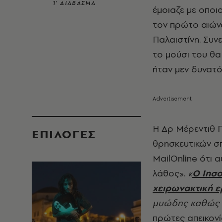
1’ ΔΙΑΒΑΣΜΑ
έμοιαζε με οποι
τον πρώτο αιώνα
Παλαιστίνη. Συν
το μούσι του θα
ήταν μεν δυνατ
Η Δρ Μέρεντιθ Γ
EΠΙΛΟΓΈΣ
θρησκευτικών σπ
MailOnline ότι α
λάθος».
«
Ο Ιησο
χειρωνακτική ε
μυώδης καθώς 
πρώτες απεικονί