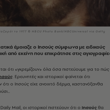
 Ναζαρέτ το 1977 © NBCU Photo Bank/NBCUniversal via Getty
τικά έμοιαζε ο Ιησούς σύμφωνα με ειδικούς
ική από εκείνη που επικράτησε στις αγιογραφίε
εται ότι «γκρεμίζουν» όλα όσα πιστεύουμε για το πώς
Ιησούς
. Ερευνητές και ιστορικοί φαίνεται ότι
 ότι ο Ιησούς είχε ανοιχτό δέρμα, καστανόξανθα
σι...
aily Mail, οι ιστορικοί πιστεύουν ότι ο
Ιησούς
θα