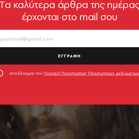
Tα καλύτερα άρθρα της ημέρα
έρχονται στο mail σου
ΕΓΓΡΑΦΗ
Αποδέχομαι την
Πολιτική Προστασίας Προσωπικών Δεδομένω