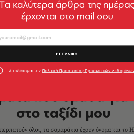
Tα καλύτερα άρθρα της ημέρα
έρχονται στο mail σου
ΕΓΓΡΑΦΗ
Αποδέχομαι την
Πολιτική Προστασίας Προσωπικών Δεδομένω
ΤΑΞΙΔΙΑ
ματα που έμαθα για 
στο ταξίδι μου
 περπατούν όλοι, τα σαμαράκια έχουν όνομα και το H