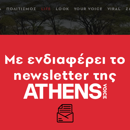
Α
ΠΟΛΙΤΙΣΜΟΣ
LIFE
LOOK
YOUR VOICE
VIRAL
Ζ
Mε ενδιαφέρει το
newsletter της