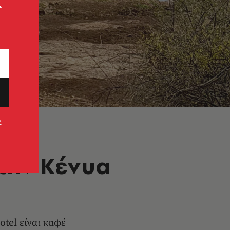
ς
ν
την Κένυα
otel είναι καφέ