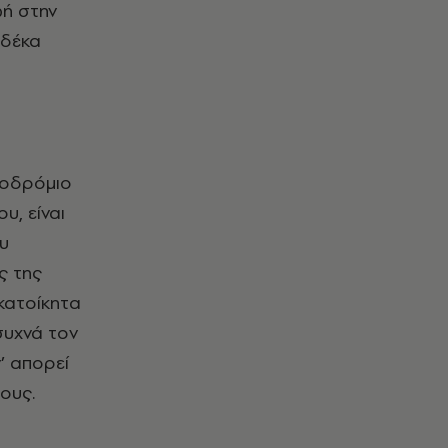
ωή στην
 δέκα
ροδρόμιο
υ, είναι
υ
ς της
κατοίκητα
συχνά τον
ν’ απορεί
ους.