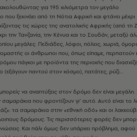
ακολουθώντας για 195 χιλιόμετρα τον μεγάλο
 που ξεκινάει από τη Νότια Αφρική και φτάνει μέχρι 
σχίζοντας τις χώρες της ανατολικής Αφρικής (από τη 
έχρι την Τανζανία, την Κένυα και το Σουδάν, μεταξύ άλ
οπίου μεγάλες. Πεδιάδες, λόφοι, πόλεις, χωριά, όμο
νομαστής οι άνθρωποι που, όπως είπαμε, περπατούν 
ρόμου πάγκοι με προϊόντα της περιοχής που διασχίζε
ο (εξάγουν παντού στον κόσμο), πατάτες, ρύζι…
μπορείς να αναπτύξεις στον δρόμο δεν είναι μεγάλη.
 σαμαράκια που φροντίζουν γι’ αυτό. Αυτό είναι το 
άζ»: τα σαμαράκια στην «εθνική οδό» και οι λακκούβ
οιπους δρόμους. Τις περισσότερες φορές δεν μπορε
 νιώσεις. Και πάλι όμως δεν υπάρχει πρόβλημα, αφού 