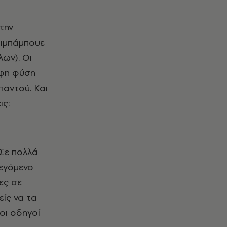
την
Ζιμπάμπουε
λων). Οι
ρφη φύση
παντού. Και
ις:
 Σε πολλά
λεγόμενο
ες σε
ίς να τα
οι οδηγοί