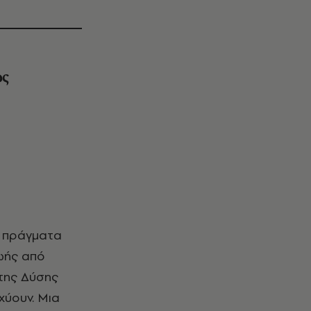
ως
υο πράγματα
ζωής από
της Δύσης
χύουν. Μια