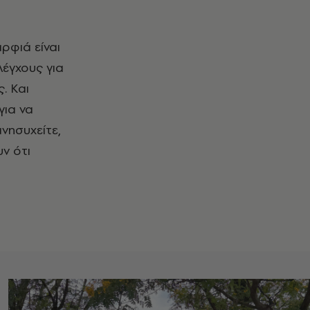
ρφιά είναι
λέγχους για
. Και
για να
ανησυχείτε,
ν ότι