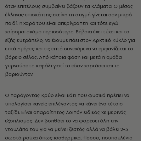
όταν επιτέλους συμβαίνει βάζουν τα κλάματα. Ο μέσος
έλληνας επισκέπτης εκείνη τη στιγμή γίνεται σαν μικρό
παιδί, η χαρά του είναι απερίγραπτη και τότε εγώ
χαίρομαι ακόμα περισσότερο. Bέβαια έχει τύχει και το
εξής ευτράπελο, να έχουμε πάει στον Αρκτικό Κύκλο για
επτά ημέρες και τις επτά συνεχόμενα να εμφανίζεται το
βόρειο σέλας. Από κάποια φάση και μετά η ομάδα
γυρνούσε το κεφάλι γιατί το είχαν χορτάσει και το
βαριούνταν.
Ο παράγοντας κρύο είναι κάτι που φυσικά πρέπει να
υπολογίσει κανείς επιλέγοντας να κάνει ένα τέτοιο
ταξίδι. Είναι απαραίτητος λοιπόν ειδικός χειμερινός
εξοπλισμός. Δεν βοηθάει το να φορέσει όλη την
ντουλάπα του για να μείνει ζεστός αλλά να βάλει 2-3
σωστά ρούχα όπως ισοθερμικά, fleece, πουπουλένιο