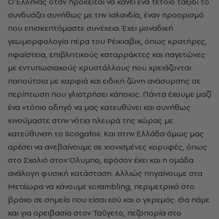
Ο Έλληνας όταν πρόκειται να κάνει ένα τέτοιο ταξίδι το
συνδυάζει συνήθως με την Ισλανδία, έναν προορισμό
που επισκεπτόμαστε συνέχεια. Έχει μοναδική
γεωμορφολογία πέρα του Ρέικιαβικ, όπως κρατήρες,
ηφαίστεια, επιβλητικούς καταρράκτες και παγετώνες
με εντυπωσιακούς κρυστάλλους που χρειάζονται
παπούτσια με καρφιά και ειδική ζώνη ανάσυρσης σε
περίπτωση που γλιστρήσει κάποιος. Πάντα έχουμε μαζί
ένα ντόπιο οδηγό να μας κατευθύνει και συνήθως
κινούμαστε στην νότια πλευρά της χώρας με
κατεύθυνση το Scogafos. Kαι στην Ελλάδα όμως μας
αρέσει να ανεβαίνουμε σε χιονισμένες κορυφές, όπως
στο Σχολιό στον Όλυμπο, εφόσον έχει και η ομάδα
ανάλογη φυσική κατάσταση. Αλλιώς πηγαίνουμε στα
Μετέωρα να κάνουμε scrambling, περιμετρικά στο
βράχο σε σημεία που είσαι εσύ και ο γκρεμός. Θα πάμε
και για ορειβασία στον Ταΰγετο, πεζοπορία στο