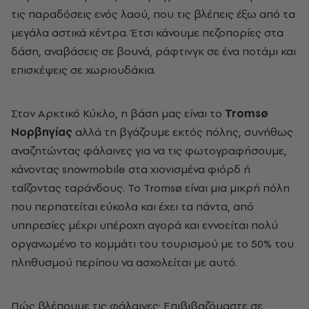
τις παραδόσεις ενός λαού, που τις βλέπεις έξω από τα
μεγάλα αστικά κέντρα. Έτσι κάνουμε πεζοπορίες στα
δάση, αναβάσεις σε βουνά, ράφτινγκ σε ένα ποτάμι και
επισκέψεις σε χωριουδάκια.
Στον Αρκτικό Κύκλο, η βάση μας είναι το
Tromsø
Νορβηγίας
αλλά τη βγάζουμε εκτός πόλης, συνήθως
αναζητώντας φάλαινες για να τις φωτογραφήσουμε,
κάνοντας snowmobile
στα χιονισμένα φιόρδ ή
ταΐζοντας ταράνδους.
Το Tromsø είναι μια μικρή πόλη
που περπατείται εύκολα και έχει τα πάντα, από
υπηρεσίες μέχρι υπέροχη αγορά και εννοείται πολύ
οργανωμένο το κομμάτι του τουρισμού με το 50% του
πληθυσμού περίπου να ασχολείται με αυτό.
Πώς βλέπουμε τις φάλαινες; Eπιβιβαζόμαστε σε