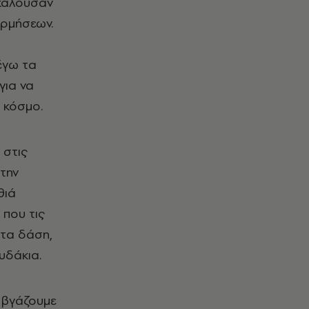
 καλούσαν
ορμήσεων.
έγω τα
για να
 κόσμο.
 στις
την
θιά
 που τις
στα δάση,
υδάκια.
 βγάζουμε