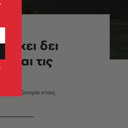
ς
 έχει δει
είται τις
ν
 και η πεζοπορία στους