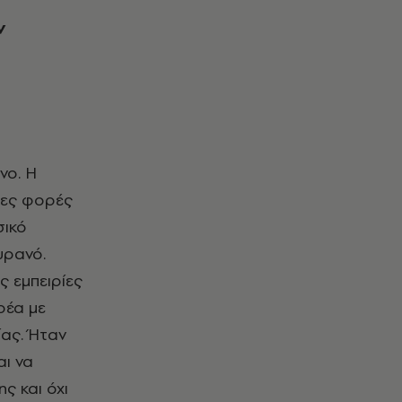
ν
νο. Η
ρες φορές
σικό
υρανό.
ς εμπειρίες
ρέα με
ας. Ήταν
αι να
ς και όχι