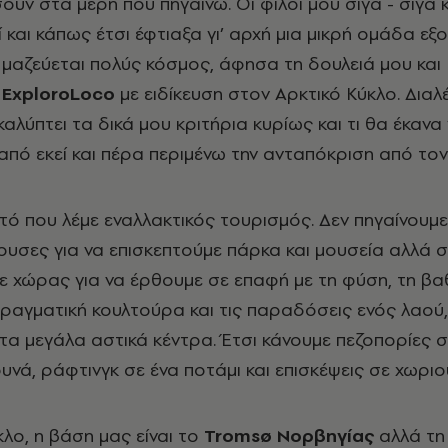
ουν στα μέρη που πηγαίνω. Οι φίλοι μου σιγά - σιγά
 και κάπως έτσι έφτιαξα γι’ αρχή μια μικρή ομάδα εξ
μαζεύεται πολύς κόσμος, άφησα τη δουλειά μου και
ο
ExploroLoco
με ειδίκευση στον Αρκτικό Κύκλο. Διαλ
καλύπτει τα δικά μου κριτήρια κυρίως και τι θα έκανα 
από εκεί και πέρα περιμένω την ανταπόκριση από τον
τό που λέμε εναλλακτικός τουρισμός. Δεν πηγαίνουμε
υσες για να επισκεπτούμε πάρκα και μουσεία αλλά σ
ε χώρας για να έρθουμε σε επαφή με τη φύση, τη βα
πραγματική κουλτούρα και τις παραδόσεις ενός λαού,
 τα μεγάλα αστικά κέντρα. Έτσι κάνουμε πεζοπορίες 
υνά, ράφτινγκ σε ένα ποτάμι και επισκέψεις σε χωριο
λο, η βάση μας είναι το
Tromsø Νορβηγίας
αλλά τη