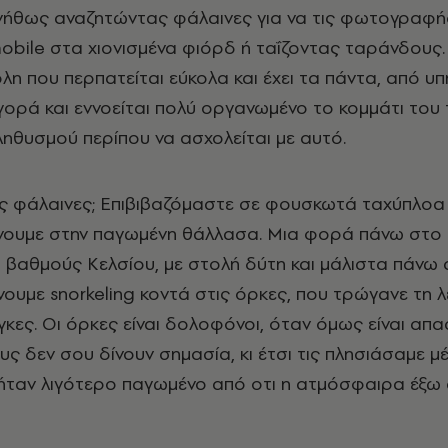
υνήθως αναζητώντας φάλαινες για να τις φωτογραφή
obile
στα χιονισμένα φιόρδ ή ταΐζοντας ταράνδους
πόλη που περπατείται εύκολα και έχει τα πάντα, από υ
γορά και εννοείται πολύ οργανωμένο το κομμάτι του
ληθυσμού περίπου να ασχολείται με αυτό.
ς φάλαινες; Eπιβιβαζόμαστε σε φουσκωτά ταχύπλοα
ίνουμε στην παγωμένη θάλλασα. Μια φορά πάνω στο
54 βαθμούς Κελσίου, με στολή δύτη και μάλιστα πάνω
νουμε snorkeling κοντά στις όρκες, που τρώγανε τη λ
γκες. Οι όρκες είναι δολοφόνοι, όταν όμως είναι απ
ς δεν σου δίνουν σημασία, κι έτσι τις πλησιάσαμε μέ
 ήταν λιγότερο παγωμένο από οτι η ατμόσφαιρα έξω