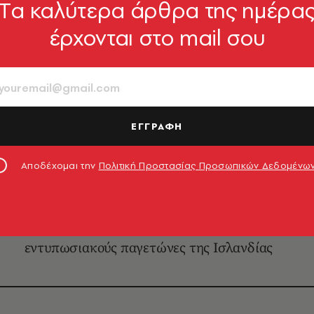
Tα καλύτερα άρθρα της ημέρα
έρχονται στο mail σου
ΤΑΞΙΔΙΑ
Μάρης: O Έλληνας που
ΕΓΓΡΑΦΗ
 Σέλας 12 φορές διηγ
Αποδέχομαι την
Πολιτική Προστασίας Προσωπικών Δεδομένω
περιπέτειές του
πλάι σε όρκες, το snowmobile στα χιονισμένα φιορδ
εντυπωσιακούς παγετώνες της Ισλανδίας