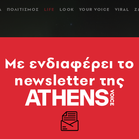
Α
ΠΟΛΙΤΙΣΜΟΣ
LIFE
LOOK
YOUR VOICE
VIRAL
Ζ
Mε ενδιαφέρει το
newsletter της