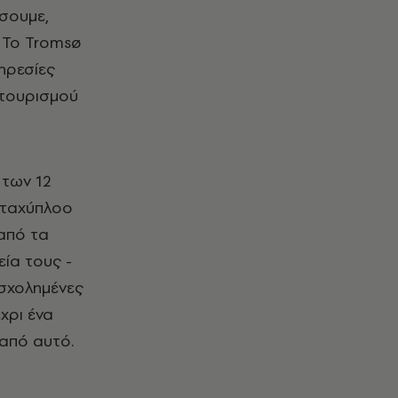
σουμε,
.
Το Tromsø
πηρεσίες
 τουρισμού
 των 12
 ταχύπλοο
 από τα
εία τους -
ασχολημένες
χρι ένα
 από αυτό.