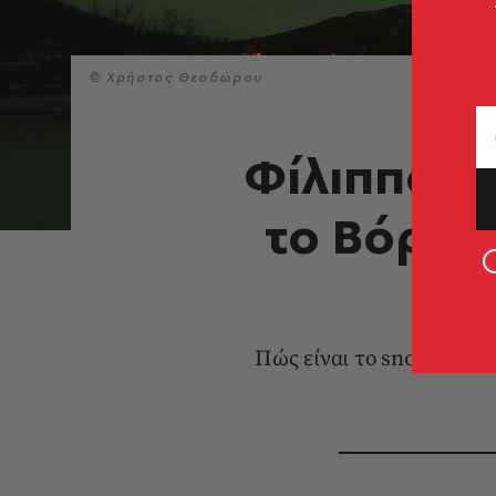
© Xρήστος Θεοδώρου
Φίλιππος 
το Βόρειο
Πώς είναι το snorkeling 