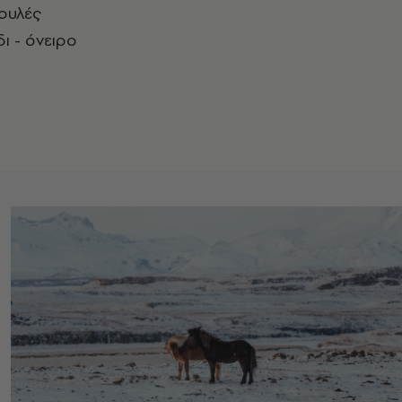
βουλές
δι - όνειρο