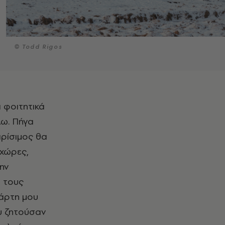
© Todd Rigos
λω. Πήγα
ιρίσιμος θα
 χώρες,
ην
α τους
πάρτη μου
ου ζητούσαν