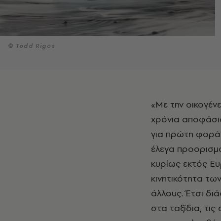
© Todd Rigos
«Με την οικογένειά μου κάναμε πάντα συντηρητικά ταξίδια, οπότε στα φοιτητικά
χρόνια αποφάσισ
για πρώτη φορά 
έλεγα προορισμό
κυρίως εκτός Ευ
κινητικότητα τω
άλλους. Έτσι δι
στα ταξίδια, τι