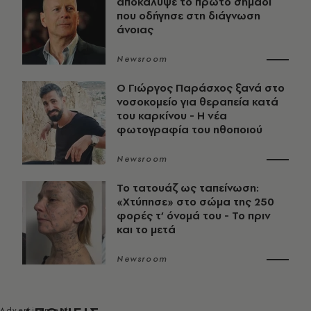
αποκάλυψε το πρώτο σημάδι
που οδήγησε στη διάγνωση
άνοιας
Newsroom
O Γιώργος Παράσχος ξανά στο
νοσοκομείο για θεραπεία κατά
του καρκίνου - Η νέα
φωτογραφία του ηθοποιού
Newsroom
Το τατουάζ ως ταπείνωση:
«Χτύπησε» στο σώμα της 250
φορές τ’ όνομά του - Το πριν
και το μετά
Newsroom