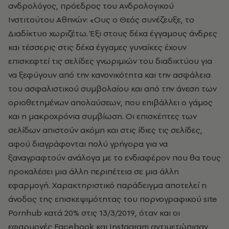
ανδρολόγος, πρόεδρος του Ανδρολογικού
Ινστιτούτου Αθηνών: «Ους ο Θεός συνέζευξε, το
Διαδίκτυο χωριζέτω. Έξι στους δέκα έγγαμους άνδρες
και τέσσερις στις δέκα έγγαμες γυναίκες έχουν
επισκεφτεί τις σελίδες γνωριμιών του διαδικτύου για
να ξεφύγουν από την κανονικότητα και την ασφάλεια
του ασφαλιστικού συμβολαίου και από την άνεση των
οριοθετημένων απολαύσεων, που επιβάλλει ο γάμος
και η μακροχρόνια συμβίωση. Οι επισκέπτες των
σελίδων απιστούν ακόμη και στις ίδιες τις σελίδες,
αφού διαγράφονται πολύ γρήγορα για να
ξαναγραφτούν ανάλογα με το ενδιαφέρον που θα τους
προκαλέσει μια άλλη περιπέτεια σε μια άλλη
εφαρμογή. Χαρακτηριστικό παράδειγμα αποτελεί η
άνοδος της επισκεψιμότητας του πορνογραφικού site
Pornhub κατά 20% στις 13/3/2019, όταν και οι
εφαρμογές Facebook και Instagram αντιμετώπισαν