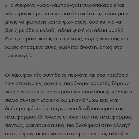
«Tο σύχρονο νύφο-γάμπρο-γκέι νυφοπάζαρο είναι
ηλεκτρονικό με εντυπωσιακές ταχύτητες, τόσο για να
μπεις να ψωνίσεις και να ψωνιστείς, όσο και για να
βγεις με άδειο καλάθι, άδεια ψυχή και άδεια μυαλά.
Είναι μια μάχη χωρίς ηττημένους, χωρίς νεκρούς και
χωρίς σπασμένα αυγά, ομελέτα άνοστη, όπως στα
ταχυφαγεία.
Οι ταχυφαγικές συνήθειες περνάνε και στα κρεβάτια
των στεναγμών, αφού οι παράνομοι εραστές ξέρουν
πως δεν έχουν άπειρο χρόνο για απολαύσεις, καθώς η
παλιά συνταγή «τα εν οίκω μη εν δήμω» έχει γίνει
δεύτερη φύση του σύγχρονου δονζουανισμού της
πλατφόρμας. Οι άνδρες επισκέπτες της πλατφόρμας,
πάντως, φαίνεται ότι είναι πιο βουλιμικοί στην αλλαγή
συντρόφων, αφού κάποιοι αναφέρουν πως άλλαζαν