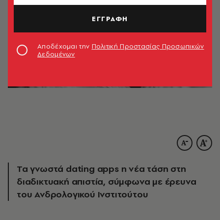
ΕΓΓΡΑΦΗ
Αποδέχομαι την
Πολιτική Προστασίας Προσωπικών
Δεδομένων
Τα γνωστά dating apps η νέα τάση στη
διαδικτυακή απιστία, σύμφωνα με έρευνα
του Ανδρολογικού Ινστιτούτου