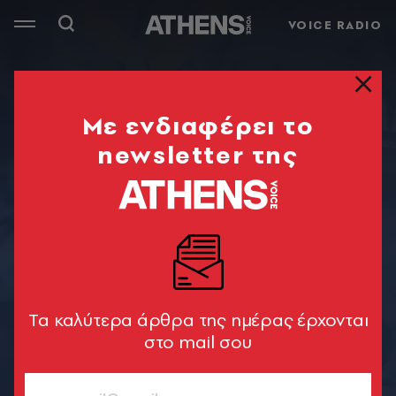
VOICE RADIO
Mε ενδιαφέρει το
newsletter της
Tα καλύτερα άρθρα της ημέρας έρχονται
στο mail σου