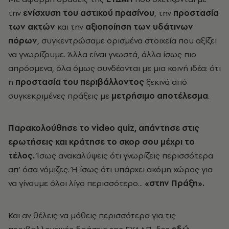
την
ενίσχυση του αστικού πρασίνου
, την
προστασία
των ακτών
και την
αξιοποίηση των υδάτινων
πόρων
, συγκεντρώσαμε ορισμένα στοιχεία που αξίζει
να γνωρίζουμε. Άλλα είναι γνωστά, άλλα ίσως πιο
απρόσμενα, όλα όμως συνδέονται με μια κοινή ιδέα: ότι
η
προστασία του περιβάλλοντος
ξεκινά από
συγκεκριμένες πράξεις με
μετρήσιμο αποτέλεσμα
.
Παρακολούθησε το video quiz, απάντησε στις
ερωτήσεις και κράτησε το σκορ σου μέχρι το
τέλος.
Ίσως ανακαλύψεις ότι γνωρίζεις περισσότερα
απ’ όσα νόμιζες. Ή ίσως ότι υπάρχει ακόμη χώρος για
να γίνουμε όλοι λίγο περισσότερο...
«στην Πράξη».
Και αν θέλεις να μάθεις περισσότερα για τις
περιβαλλοντικές δράσεις της ΕΥΔΑΠ, δες
εδώ
.