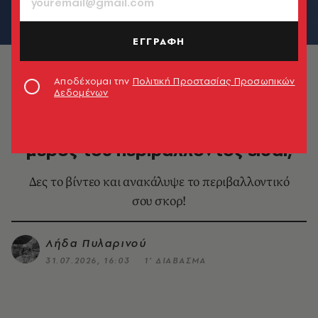
ΕΓΓΡΑΦΗ
Αποδέχομαι την
Πολιτική Προστασίας Προσωπικών
Δεδομένων
ΠΕΡΙΒΑΛΛΟΝ
ΕΥΔΑΠ Video Quiz: Πόσο με το
μέρος του περιβάλλοντος είσαι;
Δες το βίντεο και ανακάλυψε το περιβαλλοντικό
σου σκορ!
Λήδα Πυλαρινού
31.07.2026, 16:03
1’ ΔΙΑΒΑΣΜΑ