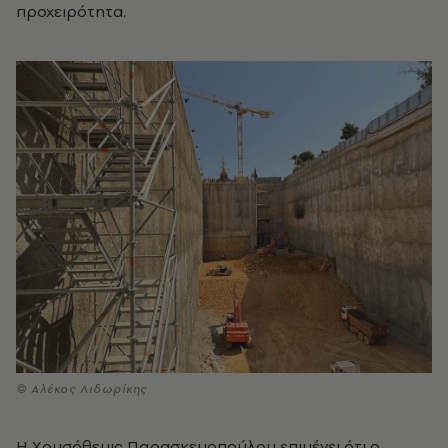
προχειρότητα.
© Αλέκος Λιδωρίκης
Η Χρυσόθεμις Παρασκευοπούλου επιμένει ότι ο