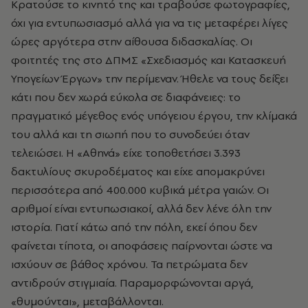
Κρατούσε το κινητό της και τραβούσε φωτογραφίες,
όχι για εντυπωσιασμό αλλά για να τις μεταφέρει λίγες
ώρες αργότερα στην αίθουσα διδασκαλίας. Οι
φοιτητές της στο ΔΠΜΣ «Σχεδιασμός και Κατασκευή
Υπογείων Έργων» την περίμεναν. Ήθελε να τους δείξει
κάτι που δεν χωρά εύκολα σε διαφάνειες: το
πραγματικό μέγεθος ενός υπόγειου έργου, την κλίμακά
του αλλά και τη σιωπή που το συνοδεύει όταν
τελειώσει. Η «Αθηνά» είχε τοποθετήσει 3.393
δακτυλίους σκυροδέματος και είχε απομακρύνει
περισσότερα από 400.000 κυβικά μέτρα γαιών. Οι
αριθμοί είναι εντυπωσιακοί, αλλά δεν λένε όλη την
ιστορία. Γιατί κάτω από την πόλη, εκεί όπου δεν
φαίνεται τίποτα, οι αποφάσεις παίρνονται ώστε να
ισχύουν σε βάθος χρόνου. Τα πετρώματα δεν
αντιδρούν στιγμιαία. Παραμορφώνονται αργά,
«θυμούνται», μεταβάλλονται.