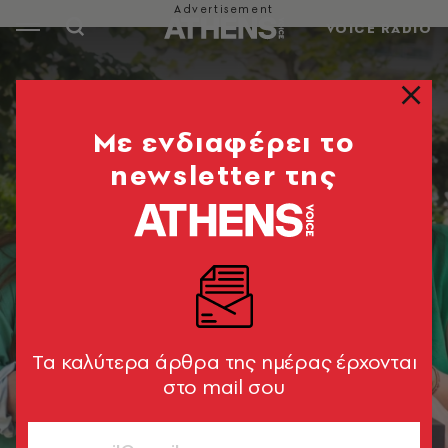
VOICE RADIO
Mε ενδιαφέρει το
newsletter της
Tα καλύτερα άρθρα της ημέρας έρχονται
στο mail σου