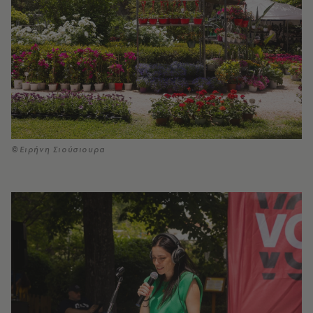
©Ειρήνη Σιούσιουρα