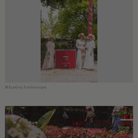
©Ειρήνη Σιούσιουρα