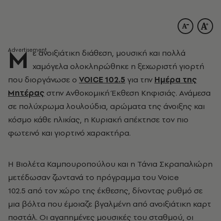
Μ
ε ανοιξιάτικη διάθεση, μουσική και πολλά
χαμόγελα ολοκληρώθηκε η ξεχωριστή γιορτή
που διοργάνωσε ο
VOICE 102.5
για την
Ημέρα της
Μητέρας
στην Ανθοκομική Έκθεση Κηφισιάς. Ανάμεσα
σε πολύχρωμα λουλούδια, αρώματα της άνοιξης και
κόσμο κάθε ηλικίας, η Κυριακή απέκτησε τον πιο
φωτεινό και γιορτινό χαρακτήρα.
Η Βιολέτα Καμπουροπούλου και η Τάνια Σκραπαλιώρη
μετέδωσαν ζωντανά το πρόγραμμα του Voice
102.5 από τον χώρο της έκθεσης, δίνοντας ρυθμό σε
μια βόλτα που έμοιαζε βγαλμένη από ανοιξιάτικη καρτ
ποστάλ. Οι αγαπημένες μουσικές του σταθμού, οι