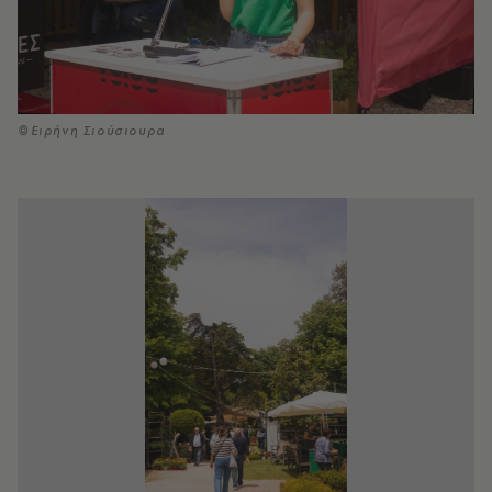
©Ειρήνη Σιούσιουρα