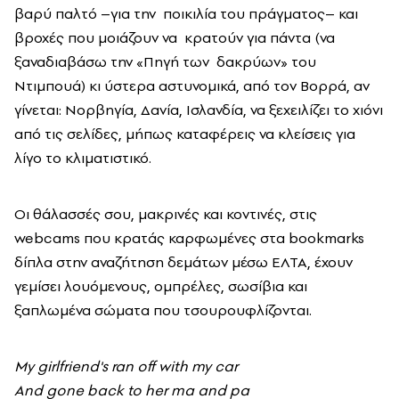
βαρύ παλτό –για την ποικιλία του πράγματος– και
βροχές που μοιάζουν να κρατούν για πάντα (να
ξαναδιαβάσω την «Πηγή των δακρύων» του
Ντιμπουά) κι ύστερα αστυνομικά, από τον Βορρά, αν
γίνεται: Νορβηγία, Δανία, Ισλανδία, να ξεχειλίζει το χιόνι
από τις σελίδες, μήπως καταφέρεις να κλείσεις για
λίγο το κλιματιστικό.
Οι θάλασσές σου, μακρινές και κοντινές, στις
webcams που κρατάς καρφωμένες στα bookmarks
δίπλα στην αναζήτηση δεμάτων μέσω ΕΛΤΑ, έχουν
γεμίσει λουόμενους, ομπρέλες, σωσίβια και
ξαπλωμένα σώματα που τσουρουφλίζονται.
My girlfriend's ran off with my car
And gone back to her ma and pa