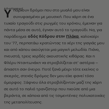
Υ
πάρχουν δρόμοι που στο μυαλό μου είναι
συνυφασμένοι με μουσική. Που χάρη σε ένα
τυχαίο τραγούδι στις ρωγμές του χρόνου, έμειναν για
πάντα μέσα σε αυτό, έγιναν αυτό το τραγούδι. Να, για
παράδειγμα:
οδός Κόδρου στην
Πλάκα
, καλοκαίρι
του ’77, περπατάω κρατώντας το χέρι της γιαγιάς μου
και από κάπου ακούγεται μια μαγική μελωδία. Πιάνο,
πνευστά, τρεις χορδές ακουστικής κιθάρας. Και η
Φλέρυ Νταντωνάκη να στροβιλίζεται στ’ αστέρια –
άπιαστη σαν όνειρο. Ποτέ ξανά μέχρι τότε εκείνος ο
σκιερός, στενός δρόμος δεν μου είχε φανεί τόσο
όμορφος. Ξάφνου όλα στροβιλίζονταν μαζί της χάρη
σε αυτό το παλιό τρανζίστορ που ηχούσε από μια
βεράντα, σε κάποια από τις τσιμεντένιες πολυκατοικίες
της μεταπολίτευσης.