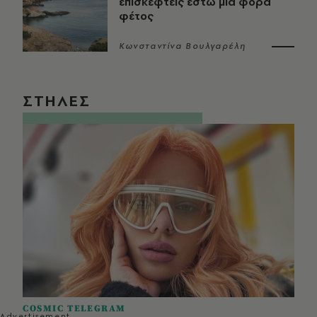
επισκεφτείς έστω μία φορά
φέτος
Κωνσταντίνα Βουλγαρέλη
ΣΤΗΛΕΣ
COSMIC TELEGRAM