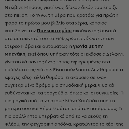
Ντέιβιντ Μπόουι, γιατί ένας δίσκος δικός του έπαιζε
στο πικ απ. Το 1996, τη μέρα που κρατάω για πρώτη
φορά το πρώτο μου βιβλίο στα χέρια, κάποιος
κατεβαίνει την
Πανεπιστημίου
ακούγοντας δυνατά
στο αυτοκίνητό του το
«Κλεμμένο ποδήλατο»
των
Στέρεο Νόβα και αυτομάτως η
γωνία με την
Μπενάκη
, εκεί όπου υπήρχαν τότε οι εκδόσεις Δελφίνι,
γίνεται διά παντός ένας τόπος αφιερωμένος στα
ποδήλατα της νιότης. Είναι ασύλληπτο. Δεν θυμάσαι τι
έφαγες χθες, αλλά θυμάσαι τι άκουσες σε έναν
συγκεκριμένο δρόμο μια σημαδιακή μέρα. Φυσικά
ευθύνονται και τα τραγούδια, όπως και οι συγκυρίες. Τι
πιο μαγικό από το να ακούς Μάνο Χατζιδάκι από τη
μητέρα σου και Δήμο Μούτση από τον πατέρα σου; Τι
πιο ασύλληπτα υπερβατικό από το να ακούς τη
Φλέρυ, την φεγγαρική αηδόνα, κρατώντας το χέρι της