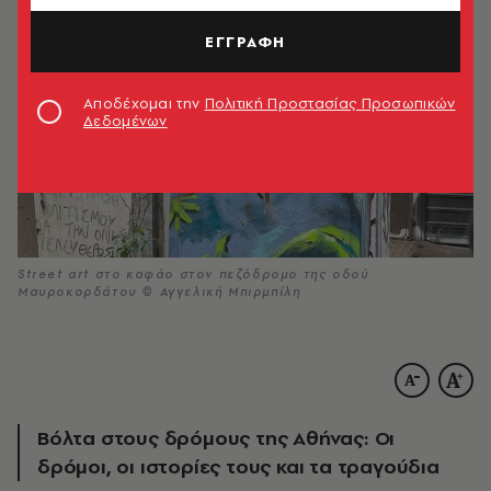
ΕΓΓΡΑΦΗ
Αποδέχομαι την
Πολιτική Προστασίας Προσωπικών
Δεδομένων
Street art στο καφάο στον πεζόδρομο της οδού
Μαυροκορδάτου © Αγγελική Μπιρμπίλη
Βόλτα στους δρόμους της Αθήνας: Οι
δρόμοι, οι ιστορίες τους και τα τραγούδια