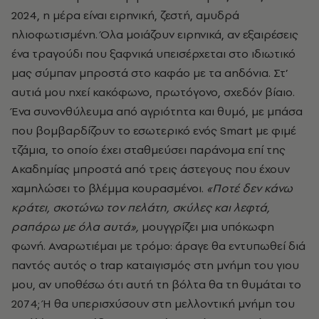
2024, η μέρα είναι ειρηνική, ζεστή, αμυδρά
ηλιοφωτισμένη. Όλα μοιάζουν ειρηνικά, αν εξαιρέσεις
ένα τραγούδι που ξαφνικά υπεισέρχεται στο ιδιωτικό
μας σύμπαν μπροστά στο καφάο με τα αηδόνια. Στ’
αυτιά μου ηχεί κακόφωνο, πρωτόγονο, σχεδόν βίαιο.
Ένα συνονθύλευμα από αγριότητα και θυμό, με μπάσα
που βομβαρδίζουν το εσωτερικό ενός Smart με φιμέ
τζάμια, το οποίο έχει σταθμεύσει παράνομα επί της
Ακαδημίας μπροστά από τρεις άστεγους που έχουν
χαμηλώσει το βλέμμα κουρασμένοι.
«Ποτέ δεν κάνω
κράτει, σκοτώνω τον πελάτη, σκύλες και λεφτά,
ραπάρω με όλα αυτά»,
μουγγρίζει μια υπόκωφη
φωνή. Αναρωτιέμαι με τρόμο: άραγε θα εντυπωθεί διά
παντός αυτός ο trap καταιγισμός στη μνήμη του γιου
μου, αν υποθέσω ότι αυτή τη βόλτα θα τη θυμάται το
2074; Ή θα υπερισχύσουν στη μελλοντική μνήμη του