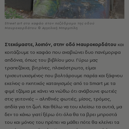
Street art στο καφάο στον πεζόδρομο της οδού
Μαυροκορδάτου © Αγγελική Μπιρμπίλη
Στεκόμαστε, λοιπόν, στην οδό Μαυροκορδάτου
και
κοιτάζουμε το καφάο που αναβιώνει δυο πανέμορφα
αηδόνια, όπως του βιβλίου μου. Γύρω μας
τραπεζάκια, βιτρίνες, πλακόστρωτο, είμαι
τρισευτυχισμένος που βολτάρουμε παρέα και ξάφνου
εκείνος ο ηχητικός καταιγισμός από το Smart με τα
φιμέ τζάμια με κάνει να νιώθω ότι ανάβουνε φωτιές
στις γειτονιές – αληθινές φωτιές, μίσος, τρόμος,
αηδία για τη ζωή. Και θέλω να του κλείσω τα αυτιά, μα
δεν το κάνω γιατί ξέρω ότι όλα θα τα βρει μπροστά
του και μόνος του πρέπει να μάθει πότε θα κλείνει τα