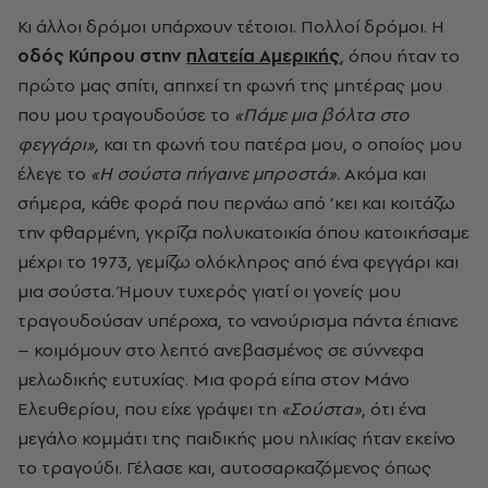
Κι άλλοι δρόμοι υπάρχουν τέτοιοι. Πολλοί δρόμοι. Η
οδός Κύπρου στην
πλατεία Αμερικής
, όπου ήταν το
πρώτο μας σπίτι, απηχεί τη φωνή της μητέρας μου
που μου τραγουδούσε το
«Πάμε μια βόλτα στο
φεγγάρι»,
και τη φωνή του πατέρα μου, ο οποίος μου
έλεγε το
«Η σούστα πήγαινε μπροστά».
Ακόμα και
σήμερα, κάθε φορά που περνάω από ’κει και κοιτάζω
την φθαρμένη, γκρίζα πολυκατοικία όπου κατοικήσαμε
μέχρι το 1973, γεμίζω ολόκληρος από ένα φεγγάρι και
μια σούστα. Ήμουν τυχερός γιατί οι γονείς μου
τραγουδούσαν υπέροχα, το νανούρισμα πάντα έπιανε
– κοιμόμουν στο λεπτό ανεβασμένος σε σύννεφα
μελωδικής ευτυχίας. Μια φορά είπα στον Μάνο
Ελευθερίου, που είχε γράψει τη
«Σούστα»
, ότι ένα
μεγάλο κομμάτι της παιδικής μου ηλικίας ήταν εκείνο
το τραγούδι. Γέλασε και, αυτοσαρκαζόμενος όπως