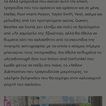
τα άλλα τραγούδια που ακούει αυτή την εποχή,
τραγούδια που του αρέσουν και αρέσουν και σε μένα,
Stellar, Poor Man’s Poison, Taylor Swift, Yeat, ακόμα και
μελωδίες από τον προηγούμενο αιώνα, Queen,
Beatles και λοιπά; Δεν ελπίζω και πολύ σε θραύσματα
από
«Το χαμόγελο της Τζοκόντα»,
αλλά θα ήθελα να
θυμάται κάτι πιο καλαίσθητο από τα σκουπίδια της
πνιγηρής αστυγραφίας με τα οποία ο κόσμος σήμερα
μπουκώνει τους πιτσιρικάδες. Θα ήθελα να θυμάται το
«Scarborough fair»
των Simon and Garfunkel που
έμαθε φέτος να παίζει στο πιάνο, το
«Yellow
Submarine»
που τραγουδούσε μικρότερος, το
«Δελφίνι δελφινάκι»
που θα χορέψει στην καλοκαιρινή
γιορτή του σχολείου.