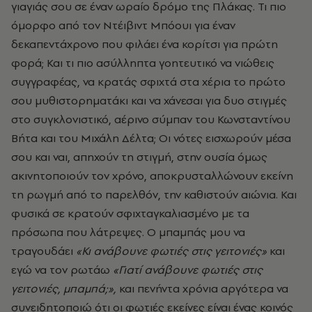
γιαγιάς σου σε έναν ωραίο δρόμο της Πλάκας. Τι πιο
όμορφο από τον Ντέιβιντ Μπόουι για έναν
δεκαπεντάχρονο που φιλάει ένα κορίτσι για πρώτη
φορά; Και τι πιο ασύλληπτα γοητευτικό να νιώθεις
συγγραφέας, να κρατάς σφιχτά στα χέρια το πρώτο
σου μυθιστορηματάκι και να χάνεσαι για δυο στιγμές
στο συγκλονιστικό, αέρινο σύμπαν του Κωνσταντίνου
Βήτα και του Μιχάλη Δέλτα; Οι νότες εισχωρούν μέσα
σου και ναι, απηχούν τη στιγμή, στην ουσία όμως
ακινητοποιούν τον χρόνο, αποκρυσταλλώνουν εκείνη
τη ρωγμή από το παρελθόν, την καθιστούν αιώνια. Και
φυσικά σε κρατούν σφιχταγκαλιασμένο με τα
πρόσωπα που λάτρεψες. Ο μπαμπάς μου να
τραγουδάει
«Κι ανάβουνε φωτιές στις γειτονιές»
και
εγώ να τον ρωτάω
«Γιατί ανάβουνε φωτιές στις
γειτονιές, μπαμπά;»,
και πενήντα χρόνια αργότερα να
συνειδητοποιώ ότι οι φωτιές εκείνες είναι ένας κοινός