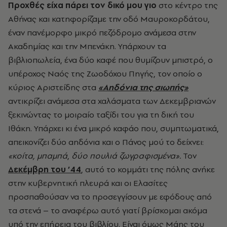
Προχθές είχα πάρει τον δικό μου γιο
στο κέντρο της
Αθήνας και κατηφορίζαμε την οδό Μαυροκορδάτου,
έναν πανέμορφο μικρό πεζόδρομο ανάμεσα στην
Ακαδημίας και την Μπενάκη. Υπάρχουν τα
βιβλιοπωλεία, ένα δύο καφέ που θυμίζουν μπιστρό, ο
υπέροχος Ναός της Ζωοδόχου Πηγής, τον οποίο ο
κύριος Αριστείδης στα
«Αηδόνια της σιωπής»
αντικρίζει ανάμεσα στα χαλάσματα των Δεκεμβριανών
ξεκινώντας το μοιραίο ταξίδι του για τη δική του
Ιθάκη. Υπάρχει κι ένα μικρό καφάο που, συμπτωματικά,
απεικονίζει δύο αηδόνια και ο Πάνος μού το δείχνει:
«κοίτα, μπαμπά
,
δύο πουλιά ζωγραφισμένα».
Τον
Δεκέμβρη του ’44
, αυτό το κομμάτι της πόλης ανήκε
στην κυβερνητική πλευρά και οι Ελασίτες
προσπαθούσαν να το προσεγγίσουν με εφόδους από
τα στενά – το αναφέρω αυτό γιατί βρίσκομαι ακόμα
υπό την επήρεια του βιβλίου. Είναι όμως Μάης του