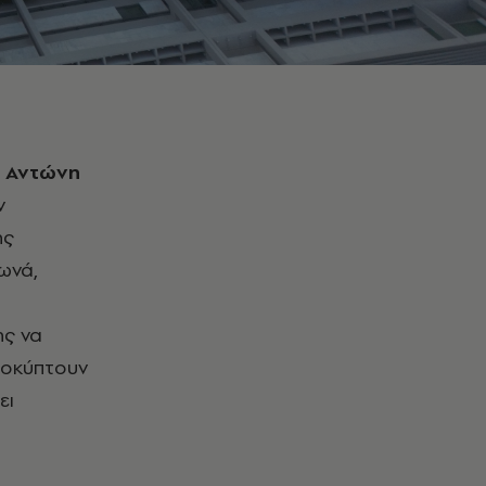
Αντώνη
ν
ης
ωνά,
ης να
προκύπτουν
ει