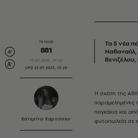
Τα 5 νέα π
ΤΕΥΧΟΣ
881
Ναθαναήλ,
Βενιζέλου,
19.07.2023, 19:02
UPD
22.07.2023, 13:28
Η σχέση της Αθήνας με το πράσινο είναι αγάπης - μίσους. Από τη μια
παραμελημένες π
παγκάκια και από
Κατερίνα Καμπόσου
φυτοπωλεία σε κ