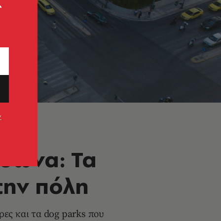
ς
ν
σωνα: Τα
την πόλη
ρες και τα dog parks που