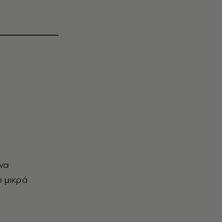
να
ι μικρά