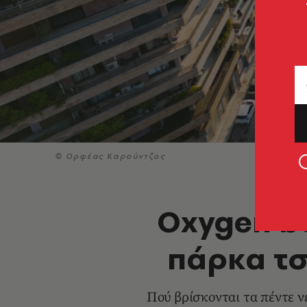
© Ορφέας Καρούντζος
Oxygen b
πάρκα τσ
Πού βρίσκονται τα πέντε ν