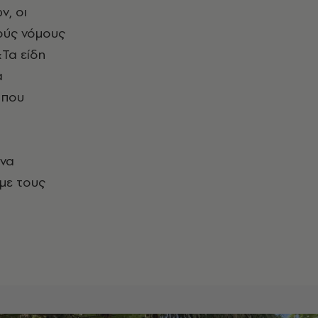
ν, οι
ούς νόμους
«Τα είδη
α
 που
 να
με τους