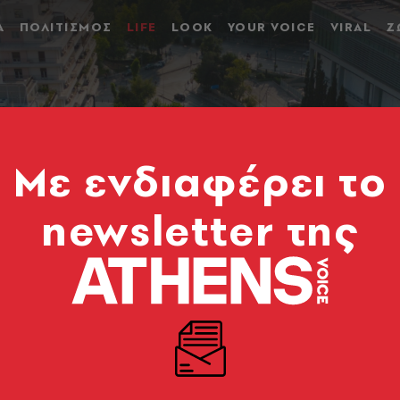
Α
ΠΟΛΙΤΙΣΜΟΣ
LIFE
LOOK
YOUR VOICE
VIRAL
Ζ
Mε ενδιαφέρει το
newsletter της