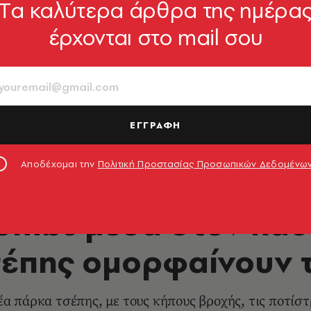
Tα καλύτερα άρθρα της ημέρα
έρχονται στο mail σου
ΕΓΓΡΑΦΗ
Αποδέχομαι την
Πολιτική Προστασίας Προσωπικών Δεδομένω
LIFE IN ATHENS
ombs μέσα στον καύ
έπης ομορφαίνουν 
έα πάρκα τσέπης, με τους κήπους βροχής, τις ποτίστ