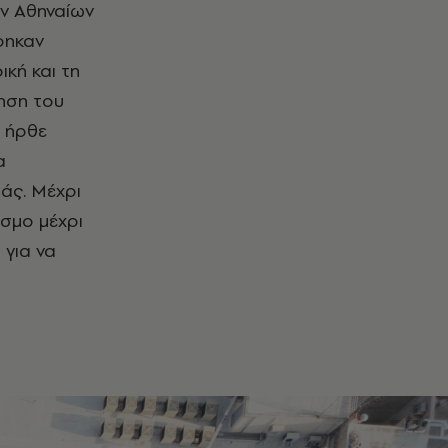
ων Αθηναίων
φηκαν
κή και τη
τηση του
, ήρθε
α
ιάς. Μέχρι
σμο μέχρι
 για να