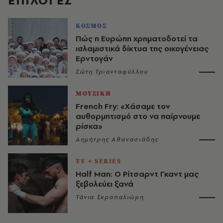
EΠΙΛΟΓΈΣ
ΚΟΣΜΟΣ
Πώς η Ευρώπη χρηματοδοτεί τα
ισλαμιστικά δίκτυα της οικογένειας
Ερντογάν
Σώτη Τριανταφύλλου
ΜΟΥΣΙΚΗ
French Fry: «Χάσαμε τον
αυθορμητισμό στο να παίρνουμε
ρίσκα»
Δημήτρης Αθανασιάδης
TV + SERIES
Half Man: Ο Ρίτσαρντ Γκαντ μας
ξεβολεύει ξανά
Τάνια Σκραπαλιώρη