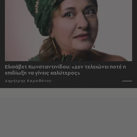
Ελισάβετ Κωνσταντινίδου: «Δεν τελειώνει ποτέ η
επιδίωξη να γίνεις καλύτερος»
Δημήτρης Καραθάνος