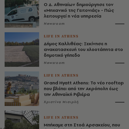
Ο Δ. Αθηναίων δημιούργησε τον
«Μηχανικό της Γειτονιάς» - Πώς
λειτουργεί η νέα υπηρεσία
Newsroom
LIFE IN ATHENS
Δήμος Καλλιθέας: Ξεκίνησε η
ανακατασκευή του χλοοτάπητα στο
δημοτικό γήπεδο
Newsroom
LIFE IN ATHENS
Grand Hyatt Athens: Το νέο rooftop
που βλέπει από την Ακρόπολη έως
την Αθηναϊκή Ριβιέρα
Χριστίνα Μισιρλή
LIFE IN ATHENS
Μπήκαμε στη Στοά Αρσακείου, που