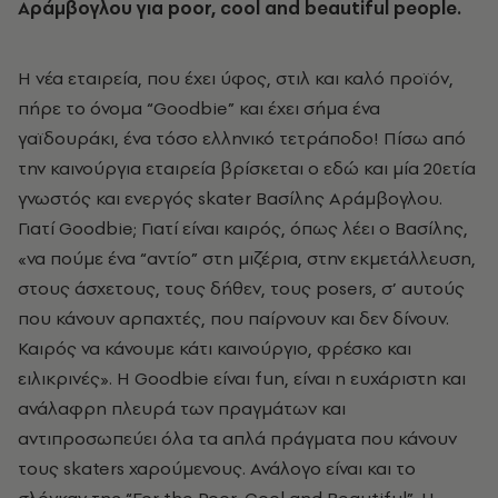
Αράμβογλου για poor, cool and beautiful people.
H νέα εταιρεία, που έχει ύφος, στιλ και καλό προϊόν,
πήρε το όνομα “Goodbie” και έχει σήμα ένα
γαϊδουράκι, ένα τόσο ελληνικό τετράποδο! Πίσω από
την καινούργια εταιρεία βρίσκεται ο εδώ και μία 20ετία
γνωστός και ενεργός skater Βασίλης Αράμβογλου.
Γιατί Goodbie; Γιατί είναι καιρός, όπως λέει ο Βασίλης,
«να πούμε ένα “αντίο” στη μιζέρια, στην εκμετάλλευση,
στους άσχετους, τους δήθεν, τους posers, σ’ αυτούς
που κάνουν αρπαχτές, που παίρνουν και δεν δίνουν.
Καιρός να κάνουμε κάτι καινούργιο, φρέσκο και
ειλικρινές». H Goodbie είναι fun, είναι η ευχάριστη και
ανάλαφρη πλευρά των πραγμάτων και
αντιπροσωπεύει όλα τα απλά πράγματα που κάνουν
τους skaters χαρούμενους. Ανάλογο είναι και το