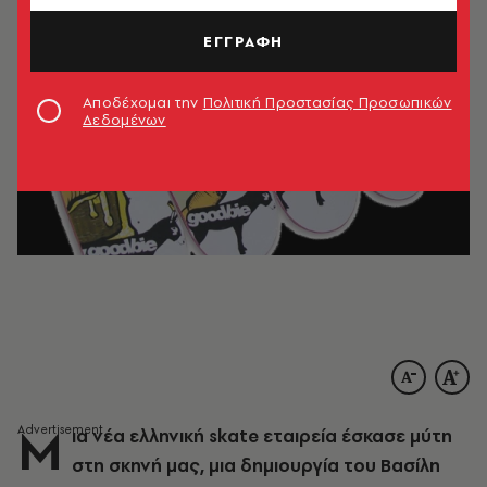
ΕΓΓΡΑΦΗ
Αποδέχομαι την
Πολιτική Προστασίας Προσωπικών
Δεδομένων
Μ
ια νέα ελληνική skate εταιρεία έσκασε μύτη
στη σκηνή μας, μια δημιουργία του Βασίλη