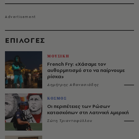
EΠΙΛΟΓΈΣ
ΜΟΥΣΙΚΗ
French Fry: «Χάσαμε τον
αυθορμητισμό στο να παίρνουμε
ρίσκα»
Δημήτρης Αθανασιάδης
ΚΟΣΜΟΣ
Οι περιπέτειες των Ρώσων
κατασκόπων στη Λατινική Αμερική
Σώτη Τριανταφύλλου