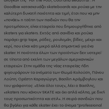
σλόγκαν της “For the Poor, Cool and Beautiful”. Η
Goodbie κατασκευάζει skateboards και ρούχα με την
καλύτερη δυνατή ποιότητα και τιμή, έτσι που να μην
«πονάει» η τσέπη των παιδιών που θα την
προτιμήσουν, είναι εταιρεία που δημιουργήθηκε από
skaters για skaters. Eκτός από σανίδια και ρούχα
παράγει grip tape, ρόδες, ρουλεμάν, βίδες, μέχρι και
κερί, που είναι κάτι μικρό αλλά σημαντικό για ένα
skater. Η ποιότητα όλων των προϊόντων δεν υστερεί
σε τίποτα από εκείνη των μεγάλων αμερικανικών
εταιρειών. Στην ομάδα της νέας εταιρείας ήδη
φιγουράρουν τα ονόματα των Θωμά Κολούση, Πάνου
Λούπη, Ορέστη Καραγιώργη, Βασίλη Αράμβογλου και
του γράφοντος. «Είναι όλοι τους», λέει ο Βασίλης,
«skaters που κάνουν SKATE και όχι απλά κόλπα, με δική
τους προσωπικότητα και στιλ». H σειρά σανιδιών που
θα βγάλει για κάθε skater έχει το όνομα “professional