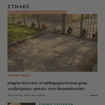
ΣΤΗΛΕΣ
THESS VOICE
Μαρία Κοντού: Η καθημερινότητα μιας
«ταΐστριας» γατών στη Θεσσαλονίκη
Κυριάκος Αθανασιάδης
COSMIC TELEGRAM