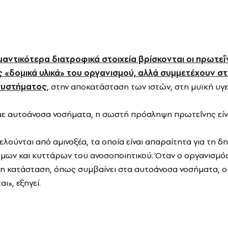
αντικότερα διατροφικά στοιχεία βρίσκονται οι πρωτεΐ
«δομικά υλικά» του οργανισμού, αλλά συμμετέχουν στ
συστήματος
, στην αποκατάσταση των ιστών, στη μυϊκή υγε
 με αυτοάνοσα νοσήματα, η σωστή πρόσληψη πρωτεΐνης είνα
λούνται από αμινοξέα, τα οποία είναι απαραίτητα για τη δ
μων και κυττάρων του ανοσοποιητικού. Όταν ο οργανισμός
 κατάσταση, όπως συμβαίνει στα αυτοάνοσα νοσήματα, οι
», εξηγεί.