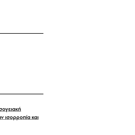
εσογειακή
ν ισορροπία και