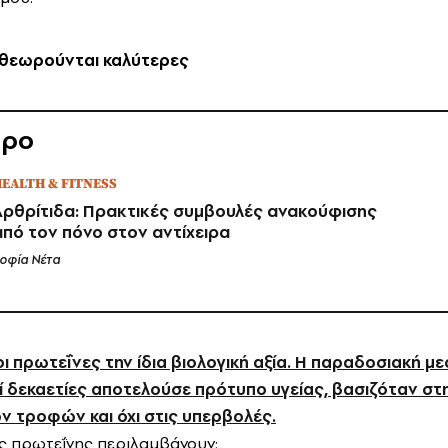
 θεωρούνται καλύτερες
θρο
EALTH & FITNESS
Αρθρίτιδα: Πρακτικές συμβουλές ανακούφισης
από τον πόνο στον αντίχειρα
οφία Νέτα
ι πρωτεΐνες την ίδια βιολογική αξία. Η παραδοσιακή μ
ί δεκαετίες αποτελούσε πρότυπο υγείας, βασιζόταν στη
ν τροφών και όχι στις υπερβολές.
ς πρωτεΐνης περιλαμβάνουν: