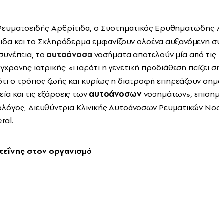
Ρευματοειδής Αρθρίτιδα, ο Συστηματικός Ερυθηματώδης 
ιδα και το Σκληρόδερμα εμφανίζουν ολοένα αυξανόμενη σ
συνέπεια, τα
αυτοάνοσα
νοσήματα αποτελούν μία από τις
γχρονης ιατρικής. «Παρότι η γενετική προδιάθεση παίζει σ
 ότι ο τρόπος ζωής και κυρίως η διατροφή επηρεάζουν σημ
ία και τις εξάρσεις των
αυτοάνοσων
νοσημάτων», επισημα
ολόγος, Διευθύντρια Κλινικής Αυτοάνοσων Ρευματικών Ν
ral.
τεΐνης στον οργανισμό