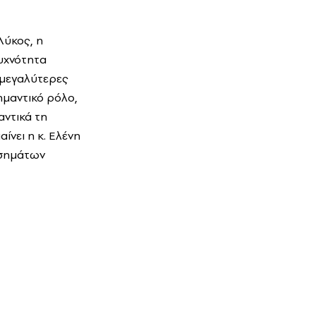
Λύκος, η
υχνότητα
 μεγαλύτερες
ημαντικό ρόλο,
αντικά τη
ίνει η κ. Ελένη
οσημάτων