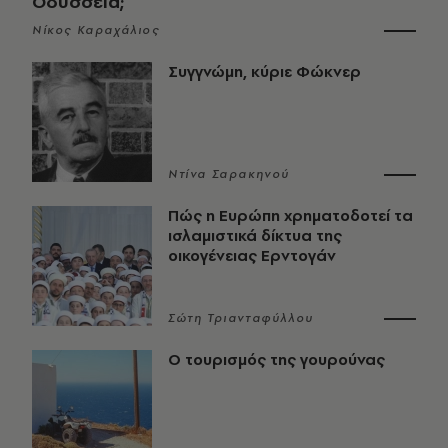
Οδύσσεια;
Νίκος Καραχάλιος
Συγγνώμη, κύριε Φώκνερ
Ντίνα Σαρακηνού
Πώς η Ευρώπη χρηματοδοτεί τα
ισλαμιστικά δίκτυα της
οικογένειας Ερντογάν
Σώτη Τριανταφύλλου
Ο τουρισμός της γουρούνας