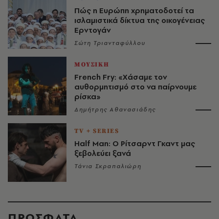
Πώς η Ευρώπη χρηματοδοτεί τα
ισλαμιστικά δίκτυα της οικογένειας
Ερντογάν
Σώτη Τριανταφύλλου
ΜΟΥΣΙΚΗ
French Fry: «Χάσαμε τον
αυθορμητισμό στο να παίρνουμε
ρίσκα»
Δημήτρης Αθανασιάδης
TV + SERIES
Half Man: Ο Ρίτσαρντ Γκαντ μας
ξεβολεύει ξανά
Τάνια Σκραπαλιώρη
ΠΡΟΣΦΑΤΑ