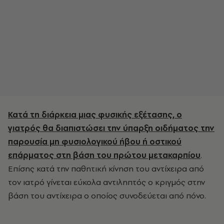
Κατά τη διάρκεια μιας φυσικής εξέτασης, ο
γιατρός θα διαπιστώσει την ύπαρξη οιδήματος την
παρουσία μη φυσιολογικού ήβου ή οστικού
επάρματος στη βάση του πρώτου μετακαρπίου
.
Επίσης κατά την παθητική κίνηση του αντίχειρα από
τον ιατρό γίνεται εύκολα αντιληπτός ο κριγμός στην
βάση του αντίχειρα ο οποίος συνοδεύεται από πόνο.