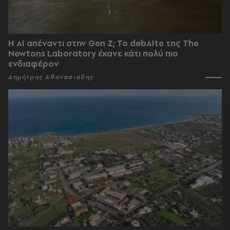
Η AI απέναντι στην Gen Z; Το debAIte της The
Newtons Laboratory έκανε κάτι πολύ πιο
ενδιαφέρον
Δημήτρης Αθανασιάδης