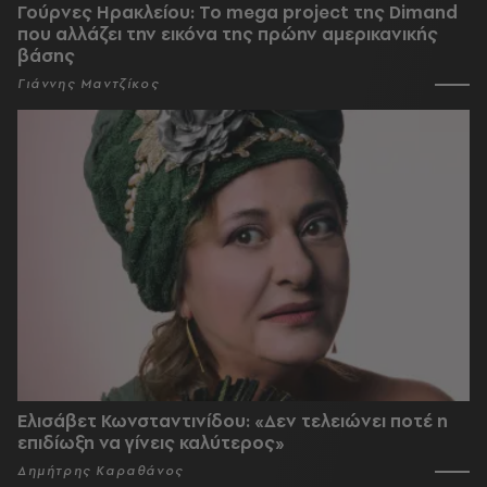
Γούρνες Ηρακλείου: To mega project της Dimand
που αλλάζει την εικόνα της πρώην αμερικανικής
βάσης
Γιάννης Μαντζίκος
Ελισάβετ Κωνσταντινίδου: «Δεν τελειώνει ποτέ η
επιδίωξη να γίνεις καλύτερος»
Δημήτρης Καραθάνος