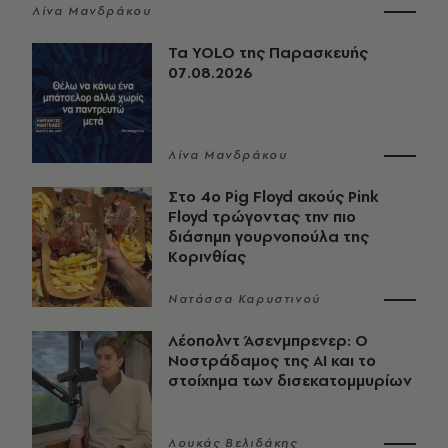
Λίνα Μανδράκου
Τα YOLO της Παρασκευής
07.08.2026
Λίνα Μανδράκου
Στο 4ο Pig Floyd ακούς Pink
Floyd τρώγοντας την πιο
διάσημη γουρνοπούλα της
Κορινθίας
Νατάσσα Καρυστινού
Λέοπολντ Άσενμπρενερ: Ο
Νοστράδαμος της AI και το
στοίχημα των δισεκατομμυρίων
Λουκάς Βελιδάκης