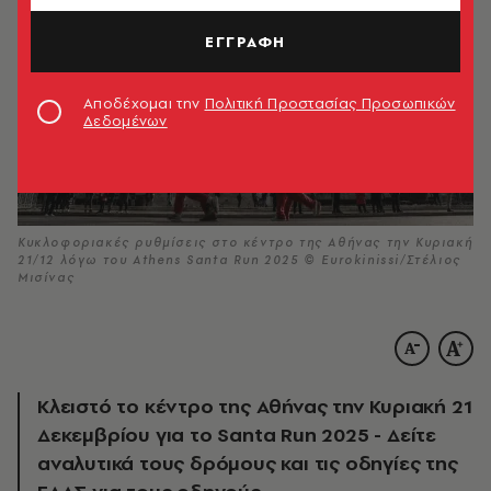
ΕΓΓΡΑΦΗ
Αποδέχομαι την
Πολιτική Προστασίας Προσωπικών
Δεδομένων
Κυκλοφοριακές ρυθμίσεις στο κέντρο της Αθήνας την Κυριακή
21/12 λόγω του Athens Santa Run 2025 © Eurokinissi/Στέλιος
Μισίνας
Κλειστό το κέντρο της Αθήνας την Κυριακή 21
Δεκεμβρίου για το Santa Run 2025 - Δείτε
αναλυτικά τους δρόμους και τις οδηγίες της