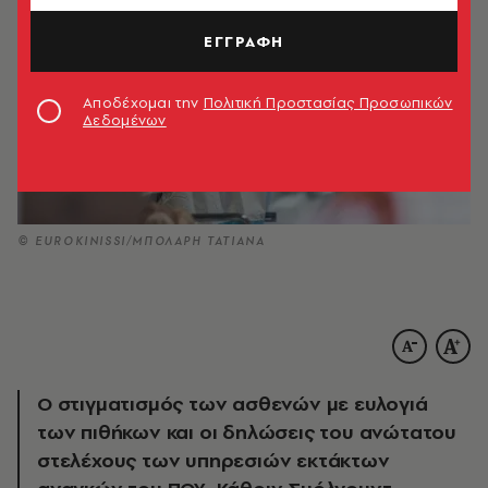
ΕΓΓΡΑΦΗ
Αποδέχομαι την
Πολιτική Προστασίας Προσωπικών
Δεδομένων
© EUROKINISSI/ΜΠΟΛΑΡΗ ΤΑΤΙΑΝΑ
Ο στιγματισμός των ασθενών με ευλογιά
των πιθήκων και οι δηλώσεις του ανώτατου
στελέχους των υπηρεσιών εκτάκτων