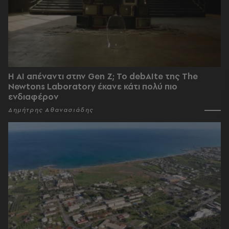
Η AI απέναντι στην Gen Z; Το debAIte της The
Newtons Laboratory έκανε κάτι πολύ πιο
ενδιαφέρον
Δημήτρης Αθανασιάδης