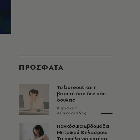
ΠΡΟΣΦΑΤΑ
Το boreout και η
βαρετή όσο δεν πάει
δουλειά
Κυριάκος
Αθανασιάδης
Παγκόσμια Εβδομάδα
Μητρικού Θηλασμού:
Τα οφέλη για μητέρα