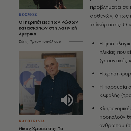
προβλήματα σε κ
ασθενών, όπως η
ΚΟΣΜΟΣ
Οι περιπέτειες των Ρώσων
τηλεόρασης. Ο κ
κατασκόπων στη Λατινική
Αμερική
Σώτη Τριανταφύλλου
H φυσιολογικ
ηλικίας που 
(γεροντικός 
H χρήση φαρ
H παρουσία 
κεφαλής (τρ
Κληρονομικές
προκαλούν θ
ΚΑΤΟΙΚΙΔΙΑ
ανθρώπου (σ
Νίκος Χρυσάκης: Το