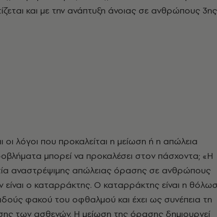
τίζεται και με την ανάπτυξη άνοιας σε ανθρώπους 3ης
αι οι λόγοι που προκαλείται η μείωση ή η απώλεια
ροβλήματα μπορεί να προκαλέσει στον πάσχοντα; «Η
τία αναστρέψιμης απώλειας όρασης σε ανθρώπους
 είναι ο καταρράκτης. Ο καταρράκτης είναι η θόλω
δούς φακού του οφθαλμού και έχει ως συνέπεια τη
σης των ασθενών. Η μείωση της όρασης δημιουργεί