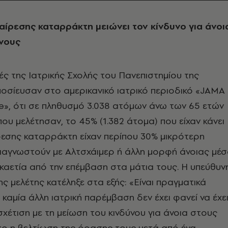
ίρεσης καταρράκτη μειώνει τον κίνδυνο για άνοι
νους
ές της Ιατρικής Σχολής του Πανεπιστημίου της
οσίευσαν στο αμερικανικό ιατρικό περιοδικό «JAMA
ne», ότι σε πληθυσμό 3.038 ατόμων άνω των 65 ετών
ου μελέτησαν, το 45% (1.382 άτομα) που είχαν κάνει
εσης καταρράκτη είχαν περίπου 30% μικρότερη
διαγνωστούν με Αλτσχάιμερ ή άλλη μορφή άνοιας μέ
καετία από την επέμβαση στα μάτια τους. Η υπεύθυν
ης μελέτης κατέληξε στα εξής: «Είναι πραγματικά
 καμία άλλη ιατρική παρέμβαση δεν έχει φανεί να έχε
χέτιση με τη μείωση του κινδύνου για άνοια στους
σο η βελτίωση της όρασης τους μετά από ένα