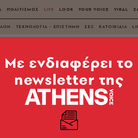
Α
ΠΟΛΙΤΙΣΜΟΣ
LIFE
LOOK
YOUR VOICE
VIRAL
Ζ
ΛΛΟΝ
ΤΕΧΝΟΛΟΓΙΑ - ΕΠΙΣΤΗΜΗ
ΣΕΞ
ΚΑΤΟΙΚΙΔΙΑ
LI
Mε ενδιαφέρει το
newsletter της
 γίνει άνοια μια
ώλεια όρασης
ιας όρασης στους άνω των 65