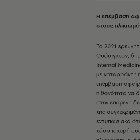
Η επέμβαση αφα
στους ηλικιωμέ
Το 2021 ερευνητ
Ουάσιγκτον, δημ
Internal Medici
με καταρράκτη π
επέμβαση αφαίρ
πιθανότητα να 
στην επόμενη δε
της συγκεκριμέν
εντυπωσιακό ότι
τόσο ισχυρή συσ
ηλικιωμένους, ό