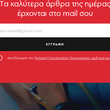
Tα καλύτερα άρθρα της ημέρα
έρχονται στο mail σου
ΕΓΓΡΑΦΗ
Αποδέχομαι την
Πολιτική Προστασίας Προσωπικών Δεδομένω