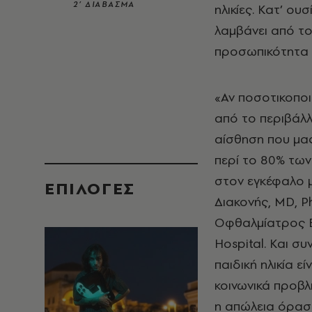
2’ ΔΙΑΒΑΣΜΑ
ηλικίες. Κατ’ ου
λαμβάνει από το
προσωπικότητα 
«Αν ποσοτικοπο
από το περιβάλλ
αίσθηση που μα
περί το 80% των
στον εγκέφαλο μ
EΠΙΛΟΓΈΣ
Διακονής, MD, P
Οφθαλμίατρος Β
Hospital. Και συ
παιδική ηλικία ε
κοινωνικά προβλ
η απώλεια όρασης