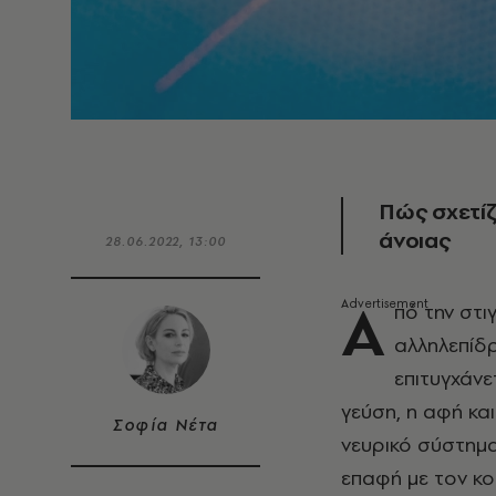
Πώς σχετίζ
άνοιας
28.06.2022, 13:00
Α
πό την στι
αλληλεπίδ
επιτυγχάνε
γεύση, η αφή κα
Σοφία Νέτα
νευρικό σύστημα 
επαφή με τον κο