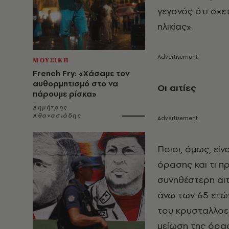
γεγονός ότι σχε
ηλικίας».
ΜΟΥΣΙΚΗ
French Fry: «Χάσαμε τον
αυθορμητισμό στο να
Οι αιτίες
πάρουμε ρίσκα»
Δημήτρης
Αθανασιάδης
Ποιοι, όμως, είν
όρασης και τι π
συνηθέστερη αι
άνω των 65 ετών
του κρυσταλλοει
μείωση της όρα