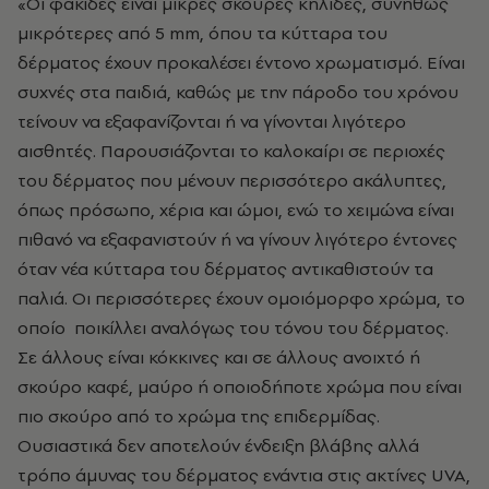
«Οι φακίδες είναι μικρές σκούρες κηλίδες, συνήθως
μικρότερες από 5 mm, όπου τα κύτταρα του
δέρματος έχουν προκαλέσει έντονο χρωματισμό. Είναι
συχνές στα παιδιά, καθώς με την πάροδο του χρόνου
τείνουν να εξαφανίζονται ή να γίνονται λιγότερο
αισθητές. Παρουσιάζονται το καλοκαίρι σε περιοχές
του δέρματος που μένουν περισσότερο ακάλυπτες,
όπως πρόσωπο, χέρια και ώμοι, ενώ το χειμώνα είναι
πιθανό να εξαφανιστούν ή να γίνουν λιγότερο έντονες
όταν νέα κύτταρα του δέρματος αντικαθιστούν τα
παλιά. Οι περισσότερες έχουν ομοιόμορφο χρώμα, το
οποίο ποικίλλει αναλόγως του τόνου του δέρματος.
Σε άλλους είναι κόκκινες και σε άλλους ανοιχτό ή
σκούρο καφέ, μαύρο ή οποιοδήποτε χρώμα που είναι
πιο σκούρο από το χρώμα της επιδερμίδας.
Ουσιαστικά δεν αποτελούν ένδειξη βλάβης αλλά
τρόπο άμυνας του δέρματος ενάντια στις ακτίνες UVA,