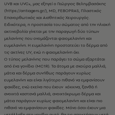
UVB και UVC», μας εξηγεί ο Γεώργιος Βελημβασάκης
(https://antiagers.gr/), MD, FEBOPRAS, Πλαστικός
Επανορθωτικός και Αισθητικός Χειρουργός.
Ειδικότερα, η προστασία του σώματος από την ηλιακή
ακτινοβολία γίνεται με την παραγωγή δύο τύπων
μελανίνης που ονομάζονται φαιομελανίνη και
ευμελανίνη. Η ευμελανίνη προστατεύει το δέρμα από
τις ακτίνες UV, ενώ η φαιομελανίνη όχι.
Ο τύπος μελανίνης που παράγει το σώμα εξαρτάται
από ένα γονίδιο (MC1R). Τα άτομα με σκούρα μαλλιά,
μάτια και δέρμα συνήθως παράγουν κυρίως
ευμελανίνη και είναι λιγότερο πιθανό να εμφανίσουν
φακίδες, ενώ εκείνα που έχουν κόκκινα, ξανθά ή
ανοιχτά καστανά μαλλιά, ανοιχτόχρωμο δέρμα και
μάτια παράγουν κυρίως φαιομελανίνη και είναι πιο
πιθανό να εμφανίσουν φακίδες. Μόνο όσοι έχουν μια
μετάλλαξη στο γονίδιο αυτό, θα τις αποκτήσουν μετά