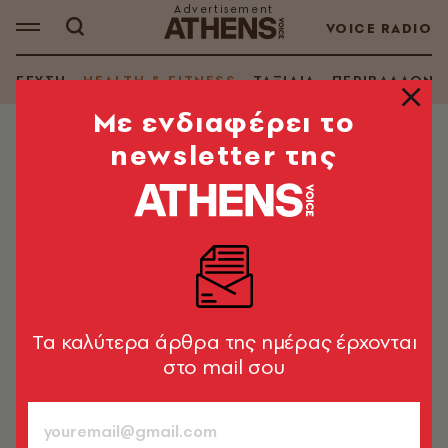
VOICE RADIO
ΓΕΥΣΗ
HEALTH & FITNESS
ΤΑΞΙΔΙΑ
ΠΕΡΙΒΑΛΛΟΝ
Mε ενδιαφέρει το
newsletter της
HEALTH & FITNESS
Υπάρχει θεραπεία για τις φακίδες
και κηλίδες;
Οι φακίδες είναι μικρές σκούρες κηλίδες, συνήθως
μικρότερες από 5 mm, όπου τα κύτταρα του δέρματος
έχουν προκαλέσει έντονο χρωματισμό
Tα καλύτερα άρθρα της ημέρας έρχονται
στο mail σου
Σοφία Νέτα
23.08.2021, 17:06
3’ ΔΙΑΒΑΣΜΑ