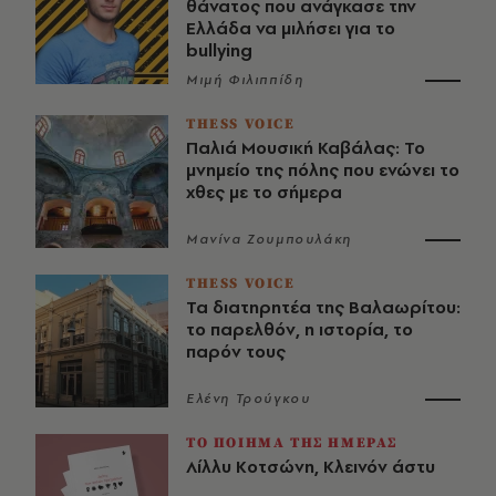
θάνατος που ανάγκασε την
Ελλάδα να μιλήσει για το
bullying
Μιμή Φιλιππίδη
THESS VOICE
Παλιά Μουσική Καβάλας: Το
μνημείο της πόλης που ενώνει το
χθες με το σήμερα
Μανίνα Ζουμπουλάκη
THESS VOICE
Τα διατηρητέα της Βαλαωρίτου:
το παρελθόν, η ιστορία, το
παρόν τους
Ελένη Τρούγκου
ΤΟ ΠΟΙΗΜΑ ΤΗΣ ΗΜΕΡΑΣ
Λίλλυ Κοτσώνη, Κλεινόν άστυ