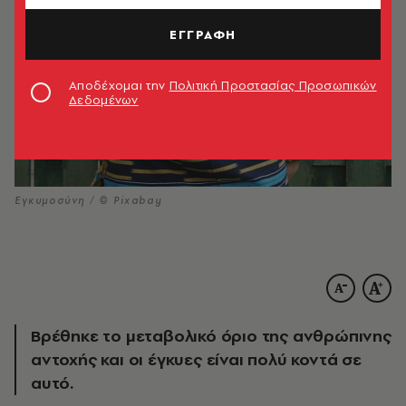
ΕΓΓΡΑΦΗ
Αποδέχομαι την
Πολιτική Προστασίας Προσωπικών
Δεδομένων
Εγκυμοσύνη / © Pixabay
Βρέθηκε το μεταβολικό όριο της ανθρώπινης
αντοχής και οι έγκυες είναι πολύ κοντά σε
αυτό.