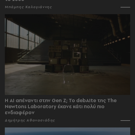
Μπάμπης Καλογιάννης
Η AI απέναντι στην Gen Z; Το debAIte της The
Newtons Laboratory έκανε κάτι πολύ πιο
ενδιαφέρον
Δημήτρης Αθανασιάδης