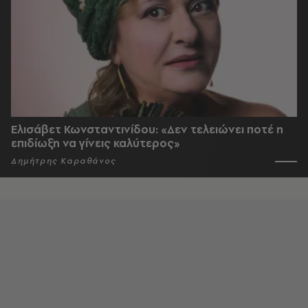
Ελισάβετ Κωνσταντινίδου: «Δεν τελειώνει ποτέ η
επιδίωξη να γίνεις καλύτερος»
Δημήτρης Καραθάνος