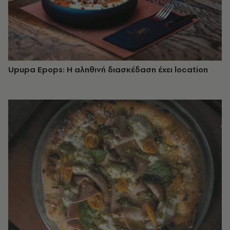
Upupa Epops: Η αληθινή διασκέδαση έχει location