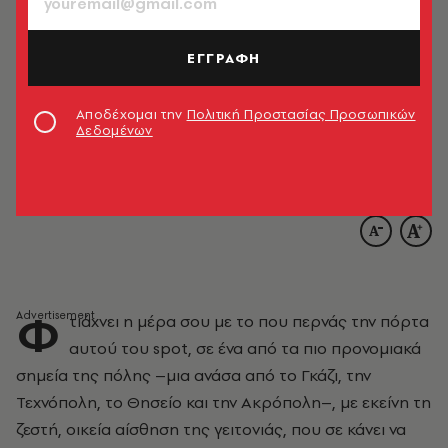
ΕΓΓΡΑΦΗ
Αποδέχομαι την
Πολιτική Προστασίας Προσωπικών
Δεδομένων
Φ
τιάχνει η μέρα σου με το που περνάς την πόρτα
αυτού του spot, σε ένα από τα πιο προνομιακά
σημεία της πόλης –μια ανάσα από το Γκάζι, την
Τεχνόπολη, το Θησείο και την Ακρόπολη–, με εκείνη τη
ζεστή, οικεία αίσθηση της γειτονιάς, που σε κάνει να