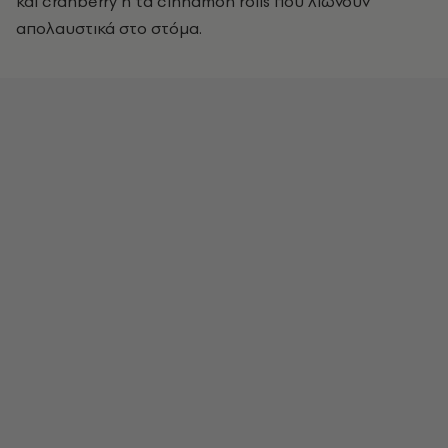
και cranberry ή τα cinnamon rolls που λιώνουν
απολαυστικά στο στόμα.