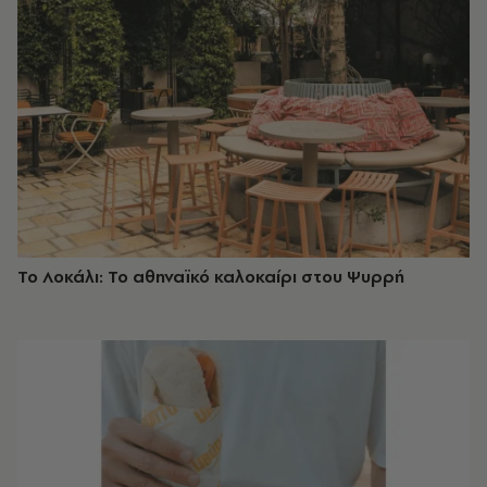
Το Λοκάλι: Το αθηναϊκό καλοκαίρι στου Ψυρρή