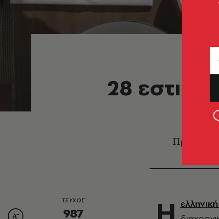
28 εστιατ
Προορισμοί
Η
ΤΕΥΧΟΣ
ελληνικ
987
διαχρονι