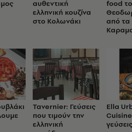
ιμος
αυθεντική
food τ
ελληνική κουζίνα
Θεοδω
στο Κολωνάκι
από τα
Καραμα
ουβλάκι
Tavernier: Γεύσεις
Ella U
λουμε
που τιμούν την
Cuisine
ελληνική
γεύσεις