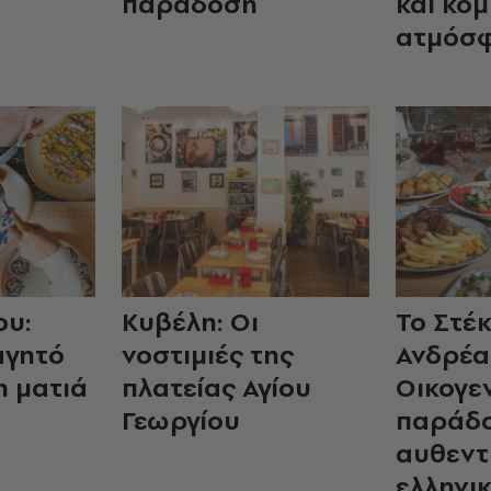
παράδοση
και κο
ατμόσ
ου:
Κυβέλη: Οι
Το Στέκ
αγητό
νοστιμιές της
Ανδρέα
η ματιά
πλατείας Αγίου
Οικογε
Γεωργίου
παράδο
αυθεντ
ελληνικ