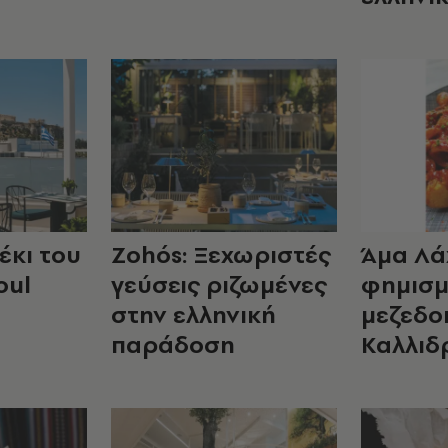
έκι του
Zohós: Ξεχωριστές
Άμα Λάχ
oul
γεύσεις ριζωμένες
φημισμ
στην ελληνική
μεζεδο
παράδοση
Καλλιδ