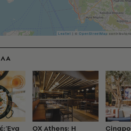
Leaflet
| ©
OpenStreetMap
contributor
ΟΛΑ
έ: Ένα
OX Athens: Η
Cinapo