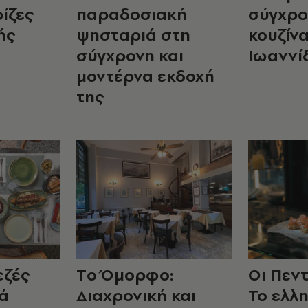
ρίζες
παραδοσιακή
σύγχρο
ής
ψησταριά στη
κουζίν
σύγχρονη και
Ιωαννί
μοντέρνα εκδοχή
της
εζές
Τo Όμορφο:
Οι Πεν
λά
Διαχρονική και
Το ελλη