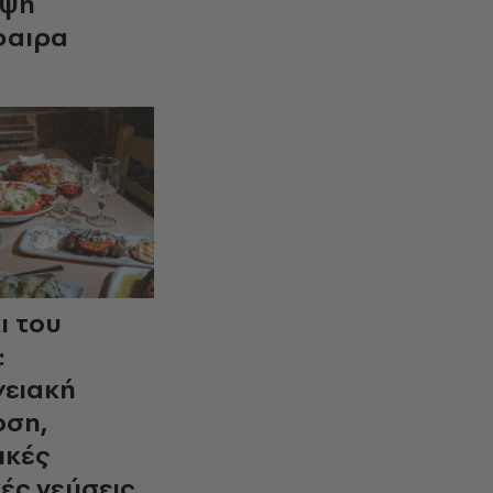
μψή
φαιρα
ι του
:
νειακή
ση,
ικές
ές γεύσεις