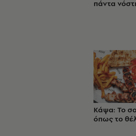
πάντα νόστ
Κάψα: Το σ
όπως το θέ