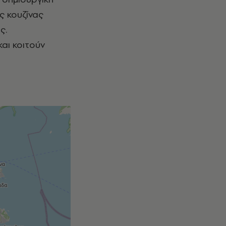
ής κουζίνας
ς.
αι κοιτούν