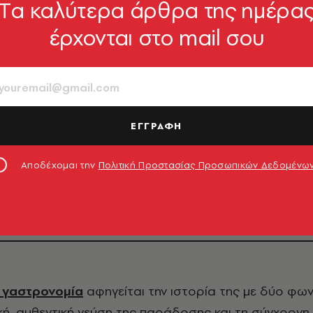
Tα καλύτερα άρθρα της ημέρα
έρχονται στο mail σου
ΘΕΜΑΤΑ ΓΕΥΣΗΣ
όρια με ακαταμάχητη
ΕΓΓΡΑΦΗ
κουζίνα
Αποδέχομαι την
Πολιτική Προστασίας Προσωπικών Δεδομένω
 που τιμούν το παρελθόν και κοιτούν με έμπνευση τ
ή γαστρονομία
αφηγείται την ιστορία της με δύο φων
κή, αυθεντική γεύση της παράδοσης και τη σύγχρονη,