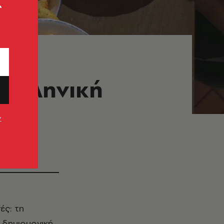
ς
 ελληνική
ν
ο μέλλον
ές: τη
 δημιουργική