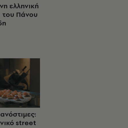
νη ελληνική
α του Πάνου
δη
τανόστιμες:
νικό street