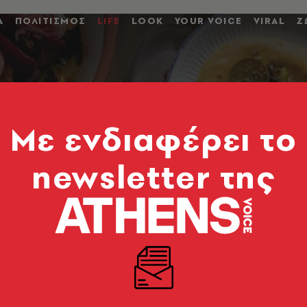
Α
ΠΟΛΙΤΙΣΜΟΣ
LIFE
LOOK
YOUR VOICE
VIRAL
Ζ
Mε ενδιαφέρει το
newsletter της