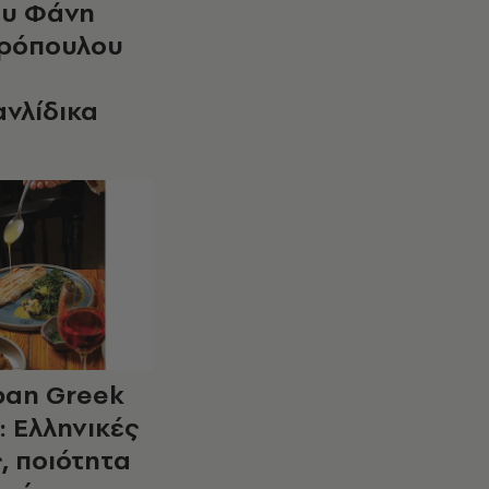
ου Φάνη
ρόπουλου
νλίδικα
rban Greek
: Ελληνικές
, ποιότητα