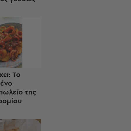
ει: Το
ένο
πωλείο της
ρομίου