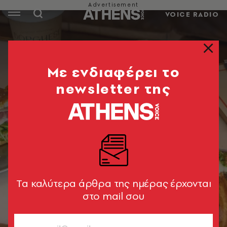
VOICE RADIO
Mε ενδιαφέρει το
newsletter της
Tα καλύτερα άρθρα της ημέρας έρχονται
στο mail σου