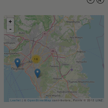
+
-
16
Leaflet
| ©
OpenStreetMap
contributors, Points © 2012 LINZ