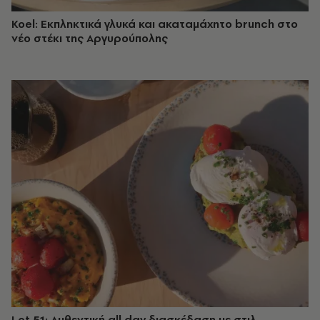
Koel: Εκπληκτικά γλυκά και ακαταμάχητο brunch στο
νέο στέκι της Αργυρούπολης
Lot 51: Αυθεντική all day διασκέδαση με στιλ