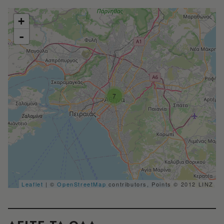
+
-
7
Leaflet
| ©
OpenStreetMap
contributors, Points © 2012 LINZ