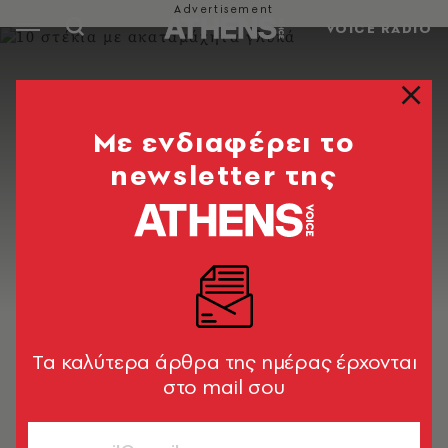
VOICE RADIO
Mε ενδιαφέρει το
newsletter της
Tα καλύτερα άρθρα της ημέρας έρχονται
στο mail σου