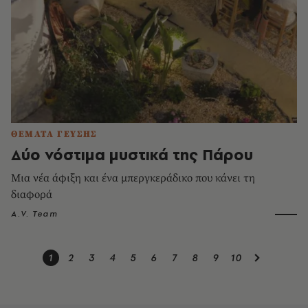
ΘΕΜΑΤΑ ΓΕΥΣΗΣ
Δύο νόστιμα μυστικά της Πάρου
Μια νέα άφιξη και ένα μπεργκεράδικο που κάνει τη
διαφορά
A.V. Team
1
2
3
4
5
6
7
8
9
10