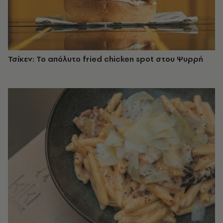
Τσίκεν: Το απόλυτο fried chicken spot στου Ψυρρή