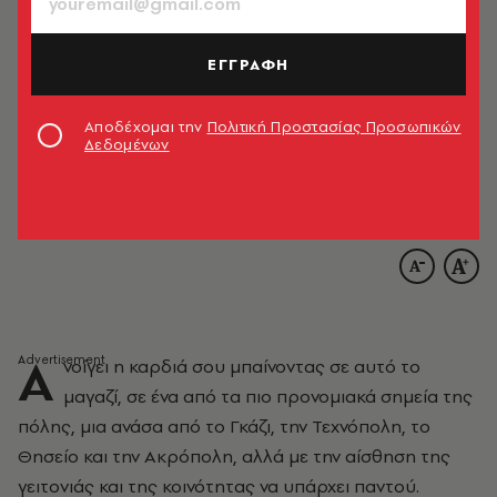
ΕΓΓΡΑΦΗ
Αποδέχομαι την
Πολιτική Προστασίας Προσωπικών
Δεδομένων
Α
νοίγει η καρδιά σου μπαίνοντας σε αυτό το
μαγαζί, σε ένα από τα πιο προνομιακά σημεία της
πόλης, μια ανάσα από το Γκάζι, την Τεχνόπολη, το
Θησείο και την Ακρόπολη, αλλά με την αίσθηση της
γειτονιάς και της κοινότητας να υπάρχει παντού.