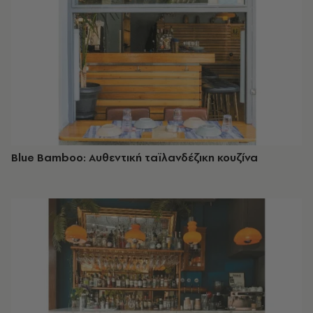
Blue Bamboo: Αυθεντική ταϊλανδέζικη κουζίνα