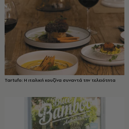
Tartufo: Η ιταλική κουζίνα συναντά την τελειότητα