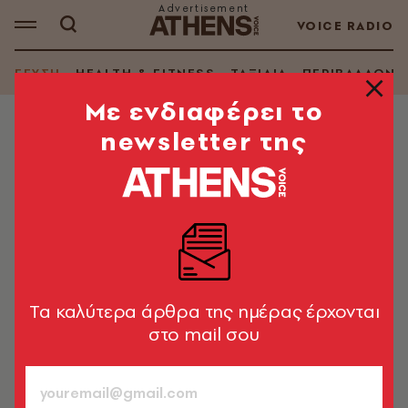
VOICE RADIO
ΓΕΥΣΗ
HEALTH & FITNESS
ΤΑΞΙΔΙΑ
ΠΕΡΙΒΑΛΛΟΝ
Mε ενδιαφέρει το
newsletter της
ΘΕΜΑΤΑ ΓΕΥΣΗΣ
Ποτάδικο: Βινύλια, καθαρά ποτά
και πολύ κέφι στο νέο εναλλακτικό
στέκι στο Αιγάλεω
Το Ποτάδικο δεν είναι απλώς άλλο ένα μπαρ, είναι
ένας προορισμός που συνδυάζει την αγάπη για τη
Tα καλύτερα άρθρα της ημέρας έρχονται
μουσική
στο mail σου
A.V. Team
31.10.2024, 16:17
2’ ΔΙΑΒΑΣΜΑ