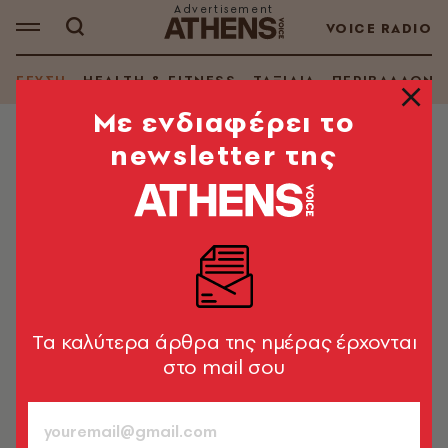
VOICE RADIO
ΓΕΥΣΗ
HEALTH & FITNESS
ΤΑΞΙΔΙΑ
ΠΕΡΙΒΑΛΛΟΝ
Mε ενδιαφέρει το
newsletter της
ΘΕΜΑΤΑ ΓΕΥΣΗΣ
My Greek Meze: Ποια tapas και
ποια finger foods, στην Ελλάδα
έχουμε τον μεζέ και το καλοκαίρι
είναι η εποχή του
Η Ελένη Ψυχούλη μιλάει για το νέο βιβλίο που
Tα καλύτερα άρθρα της ημέρας έρχονται
συνυπογράφει μαζί με την Ιωάννα Παυλάκη
στο mail σου
Νενέλα Γεωργελέ
19.07.2022, 19:02
2’ ΔΙΑΒΑΣΜΑ