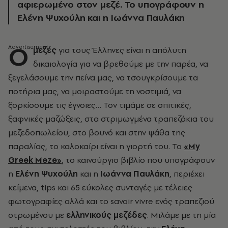
αφιερωμένο στον μεζέ. Το υπογράφουν η
Ελένη Ψυχούλη και η Ιωάννα Παυλάκη
Ο
μεζές
για τους Έλληνες είναι η απόλυτη
δικαιολογία για να βρεθούμε με την παρέα, να
ξεγελάσουμε την πείνα μας, να τσουγκρίσουμε τα
ποτήρια μας, να μοιραστούμε τη νοστιμιά, να
ξορκίσουμε τις έγνοιες… Τον τιμάμε σε σπιτικές,
ξαφνικές μαζώξεις, στα στριμωγμένα τραπεζάκια του
μεζεδοπωλείου, στο βουνό και στην ψάθα της
παραλίας, το καλοκαίρι είναι η γιορτή του. Το
«My
Greek Meze»
, το καινούργιο βιβλίο που υπογράφουν
η
Ελένη Ψυχούλη
και η
Ιωάννα Παυλάκη
, περιέχει
κείμενα, tips και 65 εύκολες συνταγές με τέλειες
φωτογραφίες αλλά και το savoir vivre ενός τραπεζιού
στρωμένου με
ελληνικούς μεζέδες
. Μιλάμε με τη μία