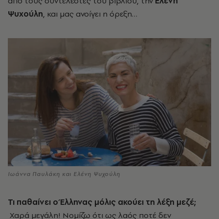
από τους συντελεστές του βιβλίου, την
Ελένη
Ψυχούλη
, και μας ανοίγει η όρεξη…
Ιωάννα Παυλάκη και Ελένη Ψυχούλη
Τι παθαίνει ο Έλληνας μόλις ακούει τη λέξη μεζέ;
Xαρά μεγάλη! Νομίζω ότι ως λαός ποτέ δεν