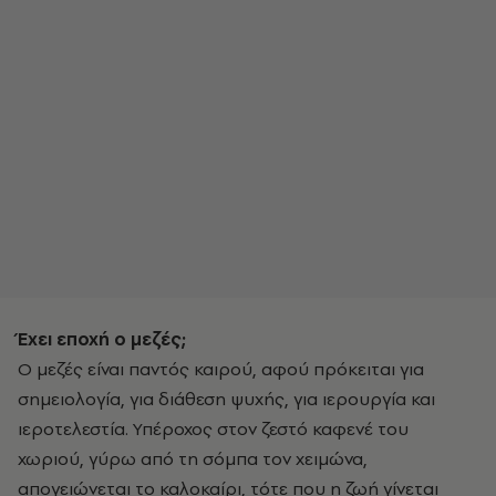
Έχει εποχή ο μεζές;
Ο μεζές είναι παντός καιρού, αφού πρόκειται για
σημειολογία, για διάθεση ψυχής, για ιερουργία και
ιεροτελεστία. Υπέροχος στον ζεστό καφενέ του
χωριού, γύρω από τη σόμπα τον χειμώνα,
απογειώνεται το καλοκαίρι, τότε που η ζωή γίνεται