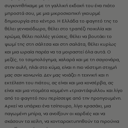
συγκινηθήκαμε με τη γαλλική εκδοχή του ένα πιάτο
μπροστά σου, με μια μικροσκοπική γκουρμέ
δημιουργία στο κέντρο. Η Ελλάδα το φαγητό της το
θέλει γενναιόδωρο, θέλει στο τραπέζι ποικιλία και
χρώμα, θέλει πολλές γεύσεις, θέλει να βουτάει το
ψωμί της στη σάλτσα και στη σαλάτα, θέλει κυρίως
και μια ωραία παρέα να τα μοιραστεί όλα αυτά. Ο
μεζές, το τσιμπολόγημα, χαλαρά και με τη σαγιονάρα,
στην αυλή, πλάι στο κύμα, είναι η πιο νόστιμη στιγμή
μας σαν κοινωνία. Δεν μας νοιάζει η τεχνική και η
εκτέλεση του πιάτου, ας είναι και μια κονσέρβα, ας
είναι και μια ντομάτα κομμένη «τριαντάφυλλο» και λίγο
από το φαγητό που περίσσεψε από την προηγουμένη.
Αρκεί να υπάρχει ένα τσίπουρο, λίγο κρασάκι, μια
παγωμένη μπίρα, να ανοίξουν οι καρδιές και να
σκάσουν τα χείλη, να κονταροχτυπηθούν τα πιρούνια