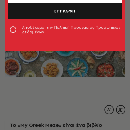
ΕΓΓΡΑΦΗ
Αποδέχομαι την
Πολιτική Προστασίας Προσωπικών
Δεδομένων
Το «My Greek Meze» είναι ένα βιβλίο