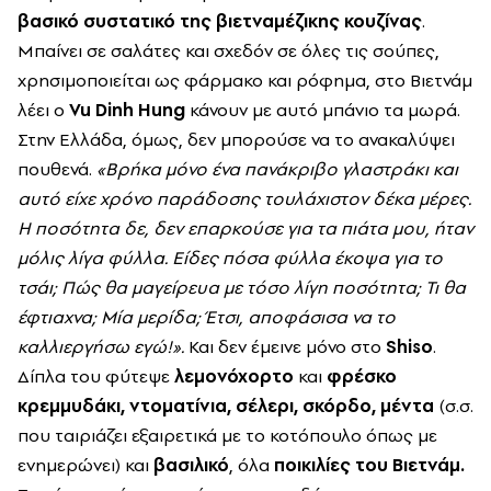
βασικό συστατικό της βιετναμέζικης κουζίνας
.
Μπαίνει σε σαλάτες και σχεδόν σε όλες τις σούπες,
χρησιμοποιείται ως φάρμακο και ρόφημα, στο Βιετνάμ
λέει ο
Vu Dinh Hung
κάνουν με αυτό μπάνιο τα μωρά.
Στην Ελλάδα, όμως, δεν μπορούσε να το ανακαλύψει
πουθενά.
«Βρήκα μόνο ένα πανάκριβο γλαστράκι και
αυτό είχε χρόνο παράδοσης τουλάχιστον δέκα μέρες.
Η ποσότητα δε, δεν επαρκούσε για τα πιάτα μου, ήταν
μόλις λίγα φύλλα. Είδες πόσα φύλλα έκοψα για το
τσάι; Πώς θα μαγείρευα με τόσο λίγη ποσότητα; Τι θα
έφτιαχνα; Μία μερίδα; Έτσι, αποφάσισα να το
καλλιεργήσω εγώ!».
Και δεν έμεινε μόνο στο
Shiso
.
Δίπλα του φύτεψε
λεμονόχορτο
και
φρέσκο
κρεμμυδάκι, ντοματίνια, σέλερι, σκόρδο, μέντα
(σ.σ.
που ταιριάζει εξαιρετικά με το κοτόπουλο όπως με
ενημερώνει) και
βασιλικό
, όλα
ποικιλίες του Βιετνάμ.