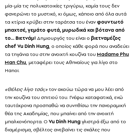
μία-μία τις πολυκατοικίες τριγύρω, καμία τους δεν
φανερώνει το μυστικό, κι όμως, κάποιο από όλα αυτά
τα κτίρια κρύβει στην ταράτσα του έναν
φουντωτό
μπαχτσέ, γεμάτο φυτά, μυρωδικά και βότανα από
το… Βιετνάμ!
Δημιουργός του είναι ο
βιετναμέζος
chef Vu Dinh Hung
, ο οποίος κάθε φορά που αναδεύει
τα τηγάνια του στην ανοιχτή κουζίνα του
Madame Phu
Man Chu
, μεταφέρει τους Αθηναίους για λίγο στο
Hanoi.
«Θέλεις λίγο τσάι;»
τον ακούω τώρα να μου λέει από
την κουζίνα του σπιτιού του. Γνέφω καταφατικά, ενώ
ταυτόχρονα προσπαθώ να συνηθίσω την πανοραμική
θέα της Ακαδημίας, που μπαίνει από την ανοιχτή
μπαλκονόπορτα. Ο
Vu Dinh Hung
γλιστρά έξω από το
διαμέρισμα, σβέλτος ανεβαίνει τις σκάλες που