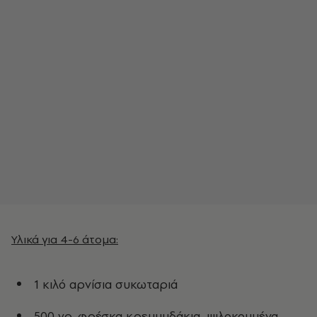
Υλικά για 4-6 άτομα:
1 κιλό αρνίσια συκωταριά
500 γρ. φρέσκα κρεμμυδάκια, ψιλοκομμένα