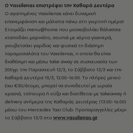
O Vassilenas επιστρέφει την Καθαρά Δευτέρα
O αγαπημένος Vassilenas κάνει δυναμική
επανεμφάνιση και μάλιστα πάνω στη γιορτινή ημέρα!
Ετοιμάζει menu@home που μοσχοβολάει θάλασσα:
χταποδάκι μαρινάτο, σουπιά με χόρτα γιαχνερά,
γιουβετσάκι γαρίδας και φυσικά τη διάσημη
ταραμοσαλάτα του Vassilenas, η οποία θα είναι
διαθέσιμη και μέσω take away σε συσκευασία των
200γρ. την Παρασκευή 12/3, το Σάββατο 13/3 και την
Καθαρά Δευτέρα 15/3, 12.00-16.00. Tο πλήρες μενού
έχει €30/άτομο, μπορεί να συνοδευτεί με ωραία
κρασιά, τσίπουρα ή ούζα και διατίθεται με takeaway ή
delivery ανήμερα της Καθαράς Δευτέρας (13.00-16.00)
μέσω του Mercedes Taxi Club. Προπαραγγελίες μέχρι
το Σάββατο 13/3 στο
www.vassilenas.gr