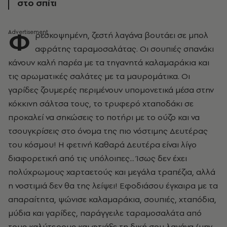
στο σπίτι
Φ
ρεσκοψημένη, ζεστή λαγάνα βουτάει σε μπολ
αφράτης ταραμοσαλάτας. Οι σουπιές σπανάκι
κάνουν καλή παρέα με τα τηγανητά καλαμαράκια και
τις αρωματικές σαλάτες με τα μαυρομάτικα. Οι
γαρίδες ζουμερές περιμένουν υπομονετικά μέσα στην
κόκκινη σάλτσα τους, το τρυφερό χταποδάκι σε
προκαλεί να σηκώσεις το ποτήρι με το ούζο και να
τσουγκρίσεις στο όνομα της πιο νόστιμης Δευτέρας
του κόσμου! Η φετινή Καθαρά Δευτέρα είναι λίγο
διαφορετική από τις υπόλοιπες... Ίσως δεν έχει
πολύχρωμους χαρταετούς και μεγάλα τραπέζια, αλλά
η νοστιμιά δεν θα της λείψει! Εφοδιάσου έγκαιρα με τα
απαραίτητα, ψώνισε καλαμαράκια, σουπιές, χταπόδια,
μύδια και γαρίδες, παράγγειλε ταραμοσαλάτα από
τους καλύτερους και φτιάξε τη δική σου λαγάνα (μην