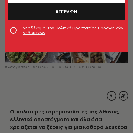
ΕΓΓΡΑΦΗ
Αποδέχομαι την
Πολιτική Προστασίας Προσωπικών
Δεδομένων
Φωτογραφία: ΒΑΣΙΛΗΣ ΒΕΡΒΕΡΙΔΗΣ/ EUROKINISSI
Οι καλύτερες ταραμοσαλάτες της Αθήνας,
ελληνικά αποστάγματα και όλα όσα
χρειάζεται να ξέρεις για μια Καθαρά Δευτέρα