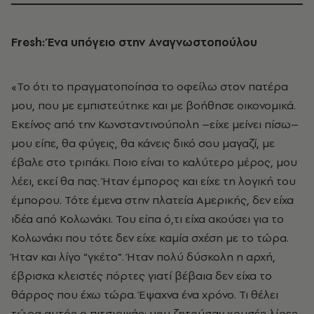
Fresh: Ένα υπόγειο στην Αναγνωστοπούλου
«Το ότι το πραγματοποίησα το οφείλω στον πατέρα
μου, που με εμπιστεύτηκε και με βοήθησε οικονομικά.
Εκείνος από την Κωνσταντινούπολη –είχε μείνει πίσω–
μου είπε, θα φύγεις, θα κάνεις δικό σου μαγαζί, με
έβαλε στο τριπάκι. Ποιο είναι το καλύτερο μέρος, μου
λέει, εκεί θα πας. Ήταν έμπορος και είχε τη λογική του
έμπορου. Τότε έμενα στην πλατεία Αμερικής, δεν είχα
ιδέα από Κολωνάκι. Του είπα ό,τι είχα ακούσει για το
Κολωνάκι που τότε δεν είχε καμία σχέση με το τώρα.
Ήταν και λίγο “γκέτο”. Ήταν πολύ δύσκολη η αρχή,
έβρισκα κλειστές πόρτες γιατί βέβαια δεν είχα το
θάρρος που έχω τώρα. Έψαχνα ένα χρόνο. Τι θέλει
τώρα αυτός ο πιτσιρικάς; μου ζητούσαν χρυσές λίρες