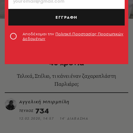
ΕΓΓΡΑΦΗ
Στέλιος Παρλιάρος © Vangelis Paterakis
Αποδέχομαι την
Πολιτική Προστασίας Προσωπικών
Δεδομένων
ΘΕΜΑΤΑ ΓΕΥΣΗΣ
Ξέρουμε τον Στέλιο Παρλιάρο
40 χρόνια
Τελικά, Στέλιο, τι κάνει έναν ζαχαροπλάστη
Παρλιάρο;
Αγγελική Μπιρμπίλη
734
ΤΕΥΧΟΣ
12.02.2020, 14:57
14’ ΔΙΑΒΑΣΜΑ