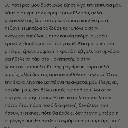
«Ο πατέρας μου δυστυχώς έζησε λίγο την επιτυχία μου.
Κάποια στιγμή τον φέραμε στην Ελλάδα, αλλά
μελαγχόλησε, δεν του άρεσε τίποτα και λίγο μετά
πέθανε. Η μητέρα το ζούσε το “υπόγειο στην
Αναγνωστοπούλου”, ήταν και νέα ακόμα, ούτε 50
χρονών, βοηθούσε και στο μαγαζί. Είχα μια υπέροχη
μητέρα, έμεινε ορφανή 4 χρονών, έβγαλε το Γυμνάσιο
και ήθελε να πάει στο Πανεπιστήμιο στην
Κωνσταντινούπολη. Επίσης μαγείρευε πάρα πολύ
ωραία, αλλά δεν της άρεσαν καθόλου τα γλυκά! Όταν
της έκανα λίγο πιο μοντέρνα πράγματα, μου έλεγε, αχ,
παιδάκι μου, δεν θέλω αυτές τις αηδίες. Όλοι στην
οικογένεια μαγείρευαν. Ήταν πιο πολύ σαν φίλη και
πάντα ήταν πάρα πολύ διακριτική, δεν έλεγε πού
ήσουν, τι έκανες, πότε θα έρθεις, δεν ήταν η μητέρα η
περίεργη που θα ανοίξει το γράμμα ή το συρτάρι, ποτέ.