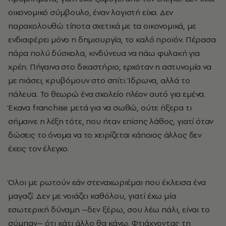
οικονομικό σύμβουλο, έναν λογιστή είχα. Δεν
παρακολουθώ τίποτα σχετικά με τα οικονομικά, με
ενδιαφέρει μόνο η δημιουργία, το καλό προϊόν. Πέρασα
πάρα πολύ δύσκολα, κινδύνευα να πάω φυλακή για
χρέη. Πήγαινα στο δικαστήριο, ερχόταν η αστυνομία να
με πιάσει, κρυβόμουν στο σπίτι. Ίδρωνα, αλλά το
πάλευα. Το θεωρώ ένα σχολείο πλέον αυτό για εμένα.
Έκανα franchise μετά για να σωθώ, ούτε ήξερα τι
σήμαινε η λέξη τότε, που ήταν επίσης λάθος, γιατί όταν
δώσεις το όνομα να το χειρίζεται κάποιος άλλος δεν
έχεις τον έλεγχο.
Όλοι με ρωτούν εάν στεναχωριέμαι που έκλεισα ένα
μαγαζί. Δεν με νοιάζει καθόλου, γιατί έχω μία
εσωτερική δύναμη –δεν ξέρω, σου λέω πάλι, είναι το
σύμπαν– ότι κάτι άλλο θα κάνω. Φτιάχνοντας τη