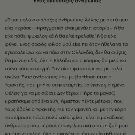
Ένας αισιόδοξος άνθρωπος
«Είμαι πολύ αισιόδοξος άνθρωπος. Άλλος με αυτά που
είχα περάσει –πραγματικά είναι μεγάλη ιστορία– ή θα
είχε πάθει ψυχολογικά ή θα είχε τρελαθεί ή θα είχε
φύγει. Ένας σοφός φίλος μού είχε πει όταν ήθελα να τα
εγκαταλείψω και να πάω στην Ολλανδία, δεν θα φύγεις,
θα μείνεις εδώ, όλη η Ελλάδα και ο κόσμος θα μιλά για
εσένα κάποια στιγμή. Τον πίστεψα και έμεινα, με πολύ
αγώνα. Ένας άνθρωπος που με βοήθησε ήταν ο
Υφαντής, που μπήκε στην εταιρεία, το έκανε για εμένα.
Θέλεις για να με σώσει; Δεν ξέρω. Πήρε το μαγαζί,
κρατήσαμε από ένα 20%, ήμασταν πέντε μέτοχοι, που
τους έβαλε ο Υφαντής. Με τον Υφαντή και με την κόρη
του είμαστε πάρα πολύ καλοί φίλοι, είναι ο μοναδικός
άνθρωπος που πέρασε επαγγελματικά από τη ζωή μου
και έμεινε φίλος, όλη η οικογένεια, έχουν μία ανθρωπιά.