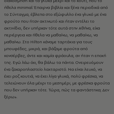
διακόσμηση και τα γλυκά μέχρι και το κουτί, που το
ήθελα minimal. Έπαιρνα βιβλία και ξένα περιοδικά από
το Σύνταγμα, έβλεπα στο εξώφυλλο ένα γλυκό με ένα
φρούτο που ήταν ακτινωτό και ήταν εντέλει το
ακτινίδιο, δεν υπήρχαν τότε αυτά στην Αθήνα, είχα
περιέργεια και ήθελα να μαθαίνω, να μαθαίνω, να
μαθαίνω. Στο Hilton κάναμε ταρτάκια για τους
μπουφέδες, μικρά, και βάζαμε φρούτα από
κονσέρβες, άντε και καμία φράουλα, αν ήταν η εποχή
της. Εγώ λέω όχι, θα βάλω τα πάντα. Ονειρευόμουν
ένα ζαχαροπλαστείο λαχταριστό. Να είναι λευκό, να
έχει ροζ κουτιά, να έχει λίγα γλυκά, πολύ φρέσκα, να
τελειώνουν όλα μέχρι το μεσημέρι, με φρέσκα φρούτα
που δεν υπήρχαν τότε. Τώρα, πώς τα φαντάστηκα; Δεν
ξέρω».