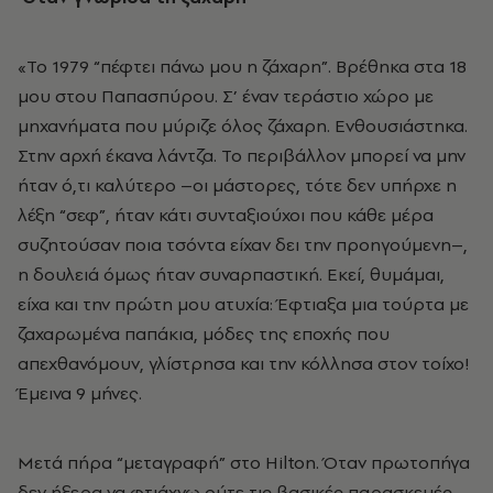
«Το 1979 “πέφτει πάνω μου η ζάχαρη”. Bρέθηκα στα 18
μου στου Παπασπύρου. Σ’ έναν τεράστιο χώρο με
μηχανήματα που μύριζε όλος ζάχαρη. Ενθουσιάστηκα.
Στην αρχή έκανα λάντζα. Το περιβάλλον μπορεί να μην
ήταν ό,τι καλύτερο –οι μάστορες, τότε δεν υπήρχε η
λέξη “σεφ”, ήταν κάτι συνταξιούχοι που κάθε μέρα
συζητούσαν ποια τσόντα είχαν δει την προηγούμενη–,
η δουλειά όμως ήταν συναρπαστική. Εκεί, θυμάμαι,
είχα και την πρώτη μου ατυχία: Έφτιαξα μια τούρτα με
ζαχαρωμένα παπάκια, μόδες της εποχής που
απεχθανόμουν, γλίστρησα και την κόλλησα στον τοίχο!
Έμεινα 9 μήνες.
Μετά πήρα “μεταγραφή” στο Hilton. Όταν πρωτοπήγα
δεν ήξερα να φτιάχνω ούτε τις βασικές παρασκευές.