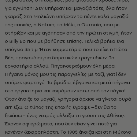
για εγγύηση! Δεν υπήρχαν και μαγαζιά τότε, όλα ήταν
γκαράζ. Στη Μηλιώνη υπήρχαν τα πέντε καλά μαγαζιά
της εποχής, η Natura, το Μέλι, η Ουτοπία, που με
στήριξαν και με αγάπησαν από την πρώτη στιγμή, ήταν
ο Billy Bo που με βοήθησε επίσης. Τελικά βρήκα ένα
υπόγειο 35 τ.μ. Ήταν κομμωτήριο που το είχε η Γιώτα
Βέη, τραγουδίστρια δημοτικών τραγουδιών. Το
εργαστήριο αλλού. Πηγαινοερχόμουν όλη μέρα.
Πήγαινα μόνος μου τις παραγγελίες με ταξί, γιατί δεν
υπήρχε φορτηγό. Τα βράδια, έβγαινα και μετά πήγαινα
στο εργαστήριο και κοιμόμουν κάτω από τον πάγκο!
Όταν άνοιξε το μαγαζί, γρήγορα άρχισε να γίνεται ουρά
απ’ έξω. Ο τύπος της εποχής έγραφε –δεν θα το
ξεχάσω– ένας νεαρός αλλάζει τη γεύση της Αθήνας.
Έκαναν αφιερώματα, που δεν είχαν γίνει ποτέ για
κανέναν ζαχαροπλάστη. Το 1985 άνοιξα και στη Μύκονο