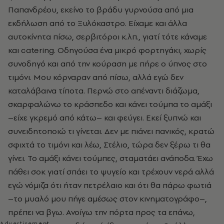
Παπανδρέου, εκείνο το βράδυ γυρνούσα από μια
εκδήλωση από το Ξυλόκαστρο. Είχαμε και άλλα
αυτοκίνητα πίσω, σερβιτόροι κ.λπ., γιατί τότε κάναμε
και catering. Οδηγούσα ένα μικρό φορτηγάκι, χωρίς
συνοδηγό και από την κούραση με πήρε ο ύπνος στο
τιμόνι. Μου κόρναραν από πίσω, αλλά εγώ δεν
καταλάβαινα τίποτα. Περνώ στο απέναντι διάζωμα,
σκαρφαλώνω το κράσπεδο και κάνει τούμπα το αμάξι
–είχε γκρεμό από κάτω– και φεύγει. Εκεί ξυπνώ και
συνειδητοποιώ τι γίνεται. Δεν με πιάνει πανικός, κρατώ
σφιχτά το τιμόνι και λέω, Στέλιο, τώρα δεν ξέρω τι θα
γίνει. Το αμάξι κάνει τούμπες, σταματάει ανάποδα. Έχω
πάθει σοκ γιατί σπάει το ψυγείο και τρέχουν νερά αλλά
εγώ νόμιζα ότι ήταν πετρέλαιο και ότι θα πάρω φωτιά
–το μυαλό μου πήγε αμέσως στον κινηματογράφο–,
πρέπει να βγω. Ανοίγω την πόρτα προς τα επάνω,