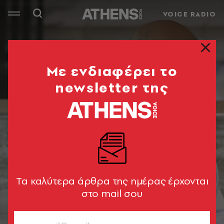
VOICE RADIO
Mε ενδιαφέρει το
newsletter της
Tα καλύτερα άρθρα της ημέρας έρχονται
στο mail σου