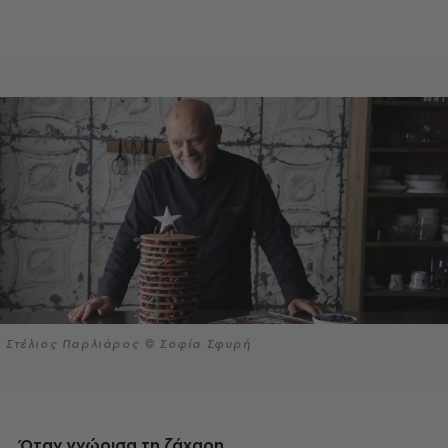
Στέλιος Παρλιάρος © Σοφία Σφυρή
Όταν γνώρισα τη ζάχαρη