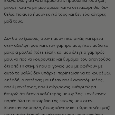
Έλεγε, εγώ γιατί να επέμβω στην προσωπική σου ζωή,
μπορεί κάτι να μη μου αρέσει και να στεναχωρηθώ, δεν
θέλω. Για αυτό ήμουν κοντά τους και δεν είχα κόντρες
μαζί τους.
Δεν θα το ξεχάσω, όταν ήμουν πιτσιρικάς και έμενα
στην αδελφή μου και στον γαμπρό μου, ήταν μόδα τα
μακριά μαλλιά (τότε είχα!), και μου έλεγε ο γαμπρός
μου, να πας να κουρευτείς και θυμάμαι του απαντούσα
ότι από τη στιγμή που οι γονείς μου με αφήνουν με
αυτό το μαλλί, δεν υπάρχει περίπτωση να το κουρέψω.
Δηλαδή, ο πατέρας μου ήταν πολύ ανοιχτόμυαλος,
πολύ μοντέρνος, πολύ σύγχρονος. Μέχρι τώρα
θεωρώ ότι ήταν ο καλύτερός μου φίλος. Τον έκαναν
παρέα όλα τα πιτσιρίκια της εποχής μου στην
Κωνσταντινούπολη, όπως κάνουν και τώρα οι νέοι μαζί
μου παρέα. Μικρό με πήγαινε στον κινηματογράφο,