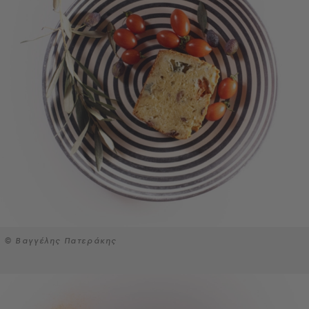
© Βαγγέλης Πατεράκης