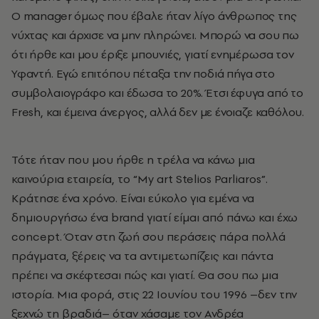
Ο manager όμως που έβαλε ήταν λίγο άνθρωπος της
νύχτας και άρχισε να μην πληρώνει. Μπορώ να σου πω
ότι ήρθε και μου έριξε μπουνιές, γιατί ενημέρωσα τον
Υφαντή. Εγώ επιτόπου πέταξα την ποδιά πήγα στο
συμβολαιογράφο και έδωσα το 20%. Έτσι έφυγα από το
Fresh, και έμεινα άνεργος, αλλά δεν με ένοιαζε καθόλου.
Τότε ήταν που μου ήρθε η τρέλα να κάνω μια
καινούρια εταιρεία, το “My art Stelios Parliaros”.
Κράτησε ένα χρόνο. Είναι εύκολο για εμένα να
δημιουργήσω ένα brand γιατί είμαι από πάνω και έχω
concept. Όταν στη ζωή σου περάσεις πάρα πολλά
πράγματα, ξέρεις να τα αντιμετωπίζεις και πάντα
πρέπει να σκέφτεσαι πώς και γιατί. Θα σου πω μια
ιστορία. Μια φορά, στις 22 Ιουνίου του 1996 –δεν την
ξεχνώ τη βραδιά– όταν χάσαμε τον Ανδρέα