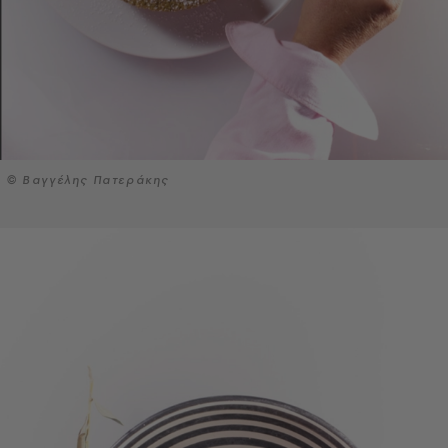
© Βαγγέλης Πατεράκης