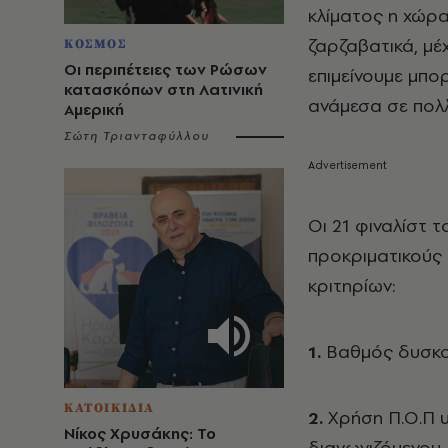
κλίματος η χώρα
ζαρζαβατικά, μέ
ΚΟΣΜΟΣ
Οι περιπέτειες των Ρώσων
επιμείνουμε μπο
κατασκόπων στη Λατινική
ανάμεσα σε πολ
Αμερική
Σώτη Τριανταφύλλου
Οι 21 φιναλίστ 
προκριματικούς 
κριτηρίων:
1.
Βαθμός δυσκο
ΚΑΤΟΙΚΙΔΙΑ
2.
Χρήση Π.Ο.Π υ
Νίκος Χρυσάκης: Το
διαγωνιζόμενου