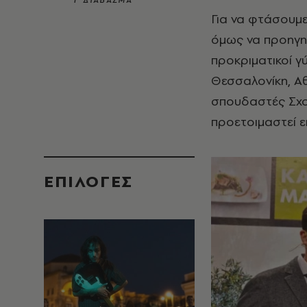
1’ ΔΙΑΒΑΣΜΑ
Για να φτάσουμε 
όμως να προηγηθ
προκριματικοί γ
Θεσσαλονίκη, Α
σπουδαστές Σχο
προετοιμαστεί επ
EΠΙΛΟΓΈΣ