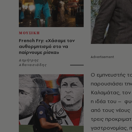
ΜΟΥΣΙΚΗ
French Fry: «Χάσαμε τον
αυθορμητισμό στο να
παίρνουμε ρίσκα»
Δημήτρης
Αθανασιάδης
Ο εμπνευστής τ
παρουσιάσει την
Καλαμάτας, τον 
η ιδέα του – φυ
από τους νέους 
τρεις προκριματι
γαστρονομίας, π