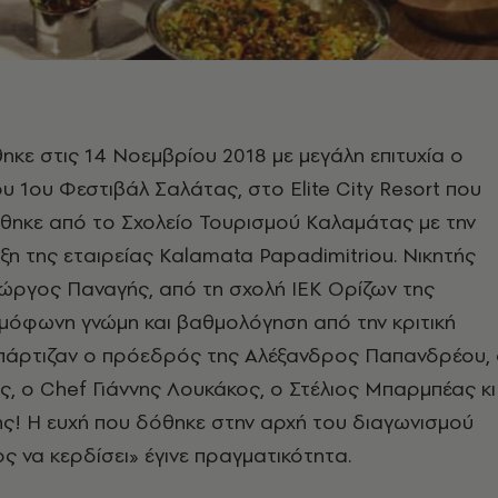
κε στις 14 Νοεμβρίου 2018 με μεγάλη επιτυχία ο
ου 1ου Φεστιβάλ Σαλάτας, στο Elite City Resort που
θηκε από το Σχολείο Τουρισμού Καλαμάτας με την
ξη της εταιρείας Kalamata Papadimitriou. Νικητής
ιώργος Παναγής, από τη σχολή ΙΕΚ Ορίζων της
μόφωνη γνώμη και βαθμολόγηση από την κριτική
πάρτιζαν ο πρόεδρός της Aλέξανδρος Παπανδρέου,
, ο Chef Γιάννης Λουκάκος, ο Στέλιος Μπαρμπέας κι
ς! Η ευχή που δόθηκε στην αρχή του διαγωνισμού
ος να κερδίσει» έγινε πραγματικότητα.