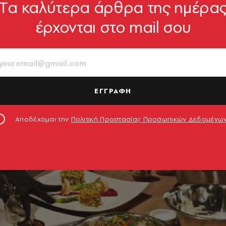
Tα καλύτερα άρθρα της ημέρα
έρχονται στο mail σου
ΕΓΓΡΑΦΗ
Αποδέχομαι την
Πολιτική Προστασίας Προσωπικών Δεδομένω