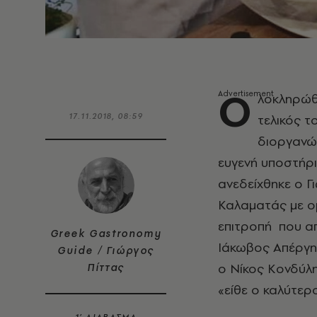
Ο
λοκληρώθη
17.11.2018, 08:59
τελικός τ
διοργανώ
ευγενή υποστήρι
ανεδείχθηκε ο Γ
Καλαματάς με ο
επιτροπή που α
Greek Gastronomy
Ιάκωβος Απέργης
Guide / Γιώργος
ο Νίκος Κονδύλη
Πίττας
«είθε ο καλύτερ