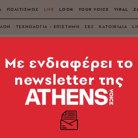
Α
ΠΟΛΙΤΙΣΜΟΣ
LIFE
LOOK
YOUR VOICE
VIRAL
Ζ
ΛΛΟΝ
ΤΕΧΝΟΛΟΓΙΑ - ΕΠΙΣΤΗΜΗ
ΣΕΞ
ΚΑΤΟΙΚΙΔΙΑ
LI
Mε ενδιαφέρει το
newsletter της
ην καλύτερη σαλάτα;
ν ένας διαγωνισμός με άλλη αντίληψη