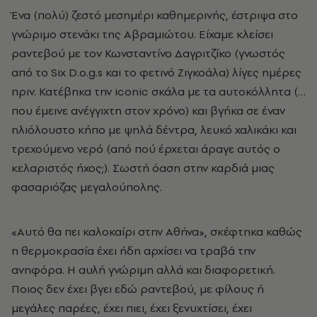
Ένα (πολύ) ζεστό μεσημέρι καθημερινής, έστριψα στο
γνώριμο στενάκι της Αβραμιώτου. Είχαμε κλείσει
ραντεβού με τον Κωνσταντίνο Δαγριτζίκο (γνωστός
από το Six D.o.g.s και το φετινό Ζιγκοάλα) λίγες ημέρες
πριν. Κατέβηκα την iconic σκάλα με τα αυτοκόλλητα (…
που έμεινε ανέγγιχτη στον χρόνο) και βγήκα σε έναν
ηλιόλουστο κήπο με ψηλά δέντρα, λευκό χαλικάκι και
τρεχούμενο νερό (από πού έρχεται άραγε αυτός ο
κελαριστός ήχος;). Σωστή όαση στην καρδιά μιας
φασαριόζας μεγαλούπολης.
«Αυτό θα πει καλοκαίρι στην Αθήνα», σκέφτηκα καθώς
η θερμοκρασία έχει ήδη αρχίσει να τραβά την
ανηφόρα. Η αυλή γνώριμη αλλά και διαφορετική.
Ποιος δεν έχει βγει εδώ ραντεβού, με φίλους ή
μεγάλες παρέες, έχει πιει, έχει ξενυχτίσει, έχει