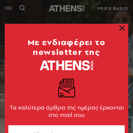
VOICE RADIO
Mε ενδιαφέρει το
newsletter της
Tα καλύτερα άρθρα της ημέρας έρχονται
στο mail σου