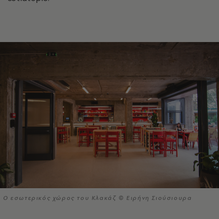
Ο εσωτερικός χώρος του Κλακάζ © Ειρήνη Σιούσιουρα