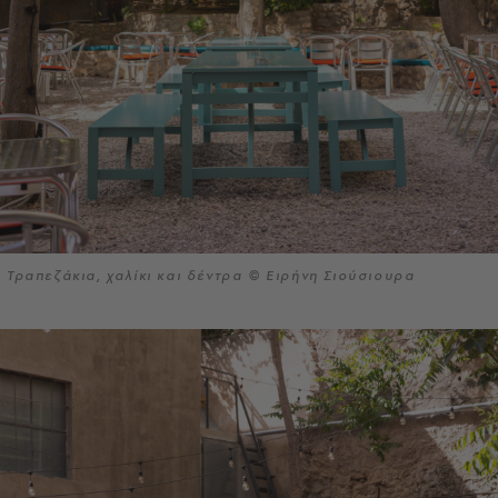
Τραπεζάκια, χαλίκι και δέντρα © Ειρήνη Σιούσιουρα