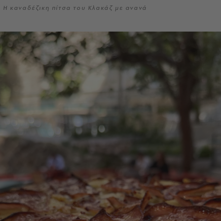
Η καναδέζικη πίτσα του Κλακάζ με ανανά