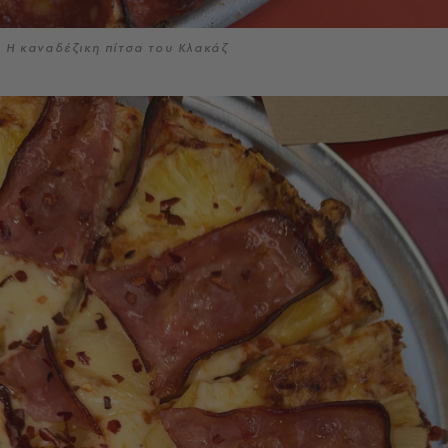
Η καναδέζικη πίτσα του Κλακάζ