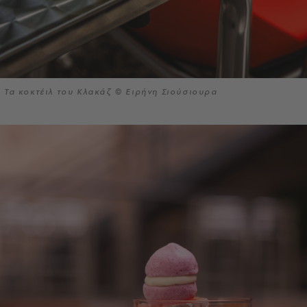
Τα κοκτέιλ του Κλακάζ © Ειρήνη Σιούσιουρα