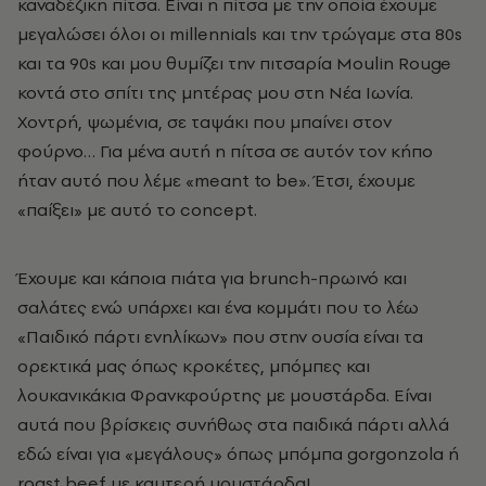
καναδέζικη πίτσα. Είναι η πίτσα με την οποία έχουμε
μεγαλώσει όλοι οι millennials και την τρώγαμε στα 80s
και τα 90s και μου θυμίζει την πιτσαρία Moulin Rouge
κοντά στο σπίτι της μητέρας μου στη Νέα Ιωνία.
Χοντρή, ψωμένια, σε ταψάκι που μπαίνει στον
φούρνο… Για μένα αυτή η πίτσα σε αυτόν τον κήπο
ήταν αυτό που λέμε «meant to be». Έτσι, έχουμε
«παίξει» με αυτό το concept.
Έχουμε και κάποια πιάτα για brunch-πρωινό και
σαλάτες ενώ υπάρχει και ένα κομμάτι που το λέω
«Παιδικό πάρτι ενηλίκων» που στην ουσία είναι τα
ορεκτικά μας όπως κροκέτες, μπόμπες και
λουκανικάκια Φρανκφούρτης με μουστάρδα. Είναι
αυτά που βρίσκεις συνήθως στα παιδικά πάρτι αλλά
εδώ είναι για «μεγάλους» όπως μπόμπα gorgonzola ή
roast beef με καυτερή μουστάρδα!