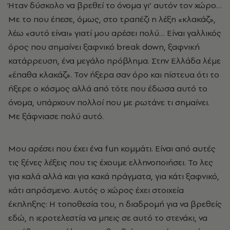
Ήταν δύσκολο να βρεθεί το όνομα γι’ αυτόν τον χώρο…
Με το που έπεσε, όμως, στο τραπέζι η λέξη «κλακάζ»,
λέω «αυτό είναι» γιατί μου αρέσει πολύ… Είναι γαλλικός
όρος που σημαίνει ξαφνικό break down, ξαφνική
κατάρρευση, ένα μεγάλο πρόβλημα. Στην Ελλάδα λέμε
«έπαθα κλακάζ». Τον ήξερα σαν όρο και πίστευα ότι το
ήξερε ο κόσμος αλλά από τότε που έδωσα αυτό το
όνομα, υπάρχουν πολλοί που με ρωτάνε τι σημαίνει.
Με ξάφνιασε πολύ αυτό.
Μου αρέσει που έχει ένα fun κομμάτι. Είναι από αυτές
τις ξένες λέξεις που τις έχουμε ελληνοποιήσει. Το λες
για καλά αλλά και για κακά πράγματα, για κάτι ξαφνικό,
κάτι απρόσμενο. Αυτός ο χώρος έχει στοιχεία
έκπληξης: Η τοποθεσία του, η διαδρομή για να βρεθείς
εδώ, η ιεροτελεστία να μπεις σε αυτό το στενάκι, να