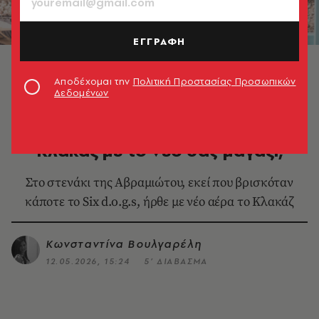
ΕΓΓΡΑΦΗ
Ο Κωνσταντίνος Δαγριτζίκος στην αυλή του Κλακάζ ©
Ειρήνη Σιούσουρα
Αποδέχομαι την
Πολιτική Προστασίας Προσωπικών
Δεδομένων
RESTO
Κύριε Δαγριτζίκο, θα πάθουμε
Κλακάζ με το νέο σας μαγαζί;
Στο στενάκι της Αβραμιώτου, εκεί που βρισκόταν
κάποτε το Six d.o.g.s, ήρθε με νέο αέρα το Κλακάζ
Κωνσταντίνα Βουλγαρέλη
12.05.2026, 15:24
5’ ΔΙΑΒΑΣΜΑ