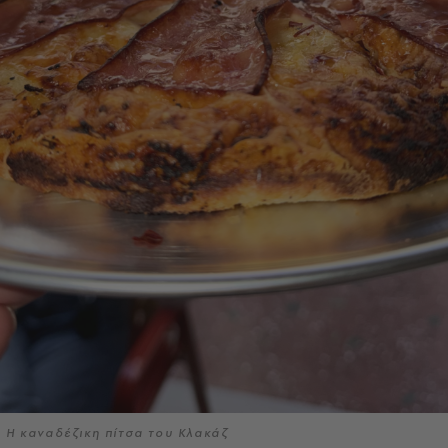
Η καναδέζικη πίτσα του Κλακάζ