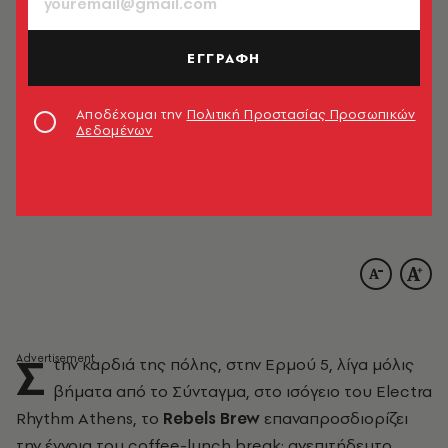
ΕΓΓΡΑΦΗ
Αποδέχομαι την
Πολιτική Προστασίας Προσωπικών
Δεδομένων
Σ
την καρδιά της πόλης, στην Ερμού 5, λίγα μόλις
βήματα από το Σύνταγμα, στο ισόγειο του Electra
Rhythm Athens, το
Rebels Brew
επαναπροσδιορίζει
την έννοια του coffee-lunch break: ανεπιτήδευτο