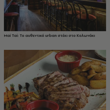
Mai Tai: Το αυθεντικό urban στέκι στο Κολωνάκι