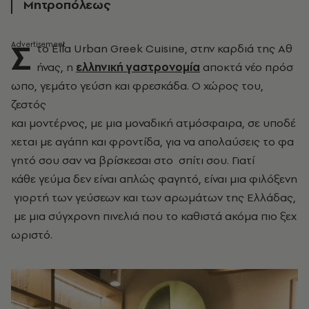
Μητροπόλεως
Σ
το Ella Urban Greek Cuisine, στην καρδιά της Αθ
ήνας, η
ελληνική γαστρονομία
αποκτά
νέο πρόσ
ωπο, γεμάτο γεύση και φρεσκάδα. Ο χώρος του,
ζεστός
και μοντέρνος, με μια
μοναδική ατμόσφαιρα, σε υποδέ
χεται με αγάπη και φροντίδα, για να απολαύσεις το
φα
γητό σου σαν να βρίσκεσαι στο σπίτι σου. Γιατί
κάθε γεύμα δεν είναι απλώς φαγητό,
είναι μια φιλόξενη
γιορτή των γεύσεων και των αρωμάτων της Ελλάδας,
με μια
σύγχρονη πινελιά που το καθιστά
ακόμα πιο ξεχ
ωριστό.