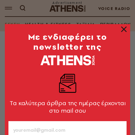
VOICE RADIO
ΓΕΥΣΗ
HEALTH & FITNESS
ΤΑΞΙΔΙΑ
ΠΕΡΙΒΑΛΛΟΝ
Mε ενδιαφέρει το
newsletter της
RESTO
Ella Urban Greek Cuisine: Η γεύση
της Αθήνας σε κάθε μπουκιά
Εδώ η ελληνική γαστρονομία αποκτά νέο πρόσωπο,
γεμάτο γεύση και φρεσκάδα
Tα καλύτερα άρθρα της ημέρας έρχονται
A.V. Team
952
στο mail σου
ΤΕΥΧΟΣ
28.03.2025, 15:29
1’ ΔΙΑΒΑΣΜΑ