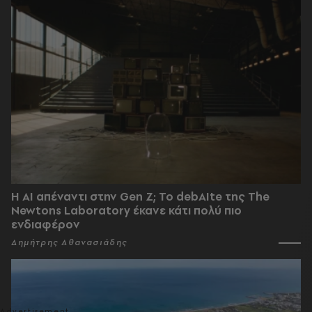
Η AI απέναντι στην Gen Z; Το debAIte της The
Newtons Laboratory έκανε κάτι πολύ πιο
ενδιαφέρον
Δημήτρης Αθανασιάδης