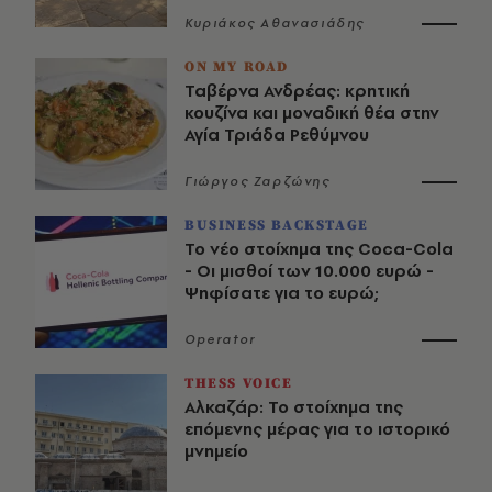
Κυριάκος Αθανασιάδης
ON MY ROAD
Ταβέρνα Ανδρέας: κρητική
κουζίνα και μοναδική θέα στην
Αγία Τριάδα Ρεθύμνου
Γιώργος Ζαρζώνης
BUSINESS BACKSTAGE
Το νέο στοίχημα της Coca-Cola
- Οι μισθοί των 10.000 ευρώ -
Ψηφίσατε για το ευρώ;
Operator
THESS VOICE
Αλκαζάρ: Το στοίχημα της
επόμενης μέρας για το ιστορικό
μνημείο