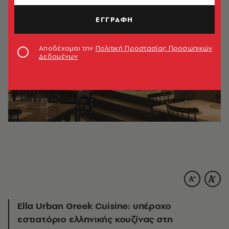
ΕΓΓΡΑΦΗ
Αποδέχομαι την
Πολιτική Προστασίας Προσωπικών
Δεδομένων
Ella Urban Greek Cuisine: υπέροχο
εστιατόριο ελληνικής κουζίνας στη