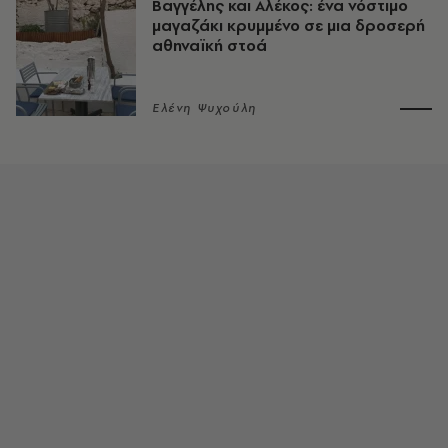
Βαγγέλης και Αλέκος: ένα νόστιμο
μαγαζάκι κρυμμένο σε μια δροσερή
αθηναϊκή στοά
Ελένη Ψυχούλη