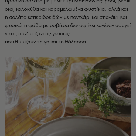
πράσινη
σαλάτα
με μπλε τυρί Μακεδονίας:
ρόδι, βερίκ
οκα, κολοκύθα και καραμελωμένα
φυστίκια,
αλλά και
η σαλάτα εσπεριδοειδών με παντζάρι και σπανάκι.
Και
φυσικά, η
φάβα με ροβίτσα δεν
αφήνει κανέναν ασυγκί
νητο,
συνδυάζοντας γεύσεις
που θυμίζουν
τη γη και τη θάλασσα.