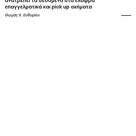
ανατρέπει τα δεδομένα στα ελαφρά
επαγγελματικά και pick up οχήματα
Θωμάς K. Ευθυμίου