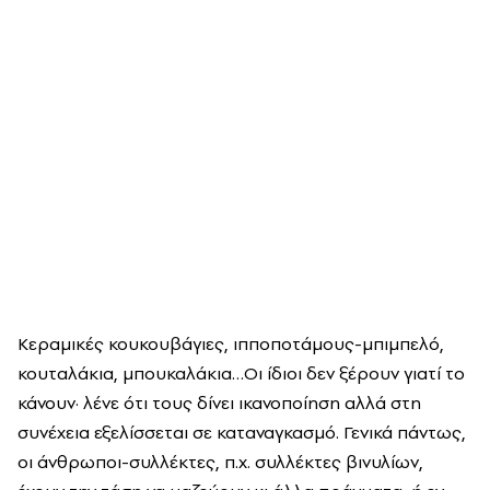
Κεραμικές κουκουβάγιες, ιπποποτάμους-μπιμπελό,
κουταλάκια, μπουκαλάκια…Οι ίδιοι δεν ξέρουν γιατί το
κάνουν· λένε ότι τους δίνει ικανοποίηση αλλά στη
συνέχεια εξελίσσεται σε καταναγκασμό. Γενικά πάντως,
οι άνθρωποι-συλλέκτες, π.χ. συλλέκτες βινυλίων,