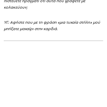
πιστεύετε πράγματι ότι αυτά που γράφετε με
κολακεύουν;
YΓ.: Aφήστε που με τη φράση «μια τυχαία στήλη» μού
μπήξατε μαχαίρι στην καρδιά.