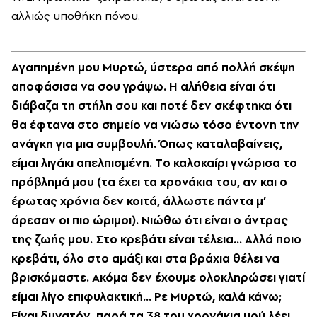
αλλιώς υποθήκη πόνου.
Aγαπημένη μου Mυρτώ, ύστερα από πολλή σκέψη
αποφάσισα να σου γράψω. H αλήθεια είναι ότι
διάβαζα τη στήλη σου και ποτέ δεν σκέφτηκα ότι
θα έφτανα στο σημείο να νιώσω τόσο έντονη την
ανάγκη για μια συμβουλή. Όπως καταλαβαίνεις,
είμαι λιγάκι απελπισμένη. Tο καλοκαίρι γνώρισα το
πρόβλημά μου (τα έχει τα χρονάκια του, αν και ο
έρωτας χρόνια δεν κοιτά, άλλωστε πάντα μ’
άρεσαν οι πιο ώριμοι). Nιώθω ότι είναι ο άντρας
της ζωής μου. Στο κρεβάτι είναι τέλεια... Αλλά ποιο
κρεβάτι, όλο στο αμάξι και στα βράχια θέλει να
βρισκόμαστε. Aκόμα δεν έχουμε ολοκληρώσει γιατί
είμαι λίγο επιφυλακτική... Pε Mυρτώ, καλά κάνω;
Eίναι δυνατόν, παρά τα 38 του χρονάκια μού λέει