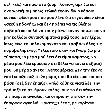
κτλ. κτλ.) και πάω στο ζουμί: Λοιπόν, αρχίζω και
αναρωτιέμαι μήπως τελικά έχουν δίκιο κάποιοι
κυνικοί φίλοι μου που μου λένε ότι οι γυναίκες είναι
«σκεύη ηδονής» και δεν πρέπει να τις βλέπω
σοβαρά και απλά να τους ρίχνω κάναν πού..ο και να
μην κολλάω συναισθηματικά μαζί τους. Δεν ξέρω,
ίσως έχω το μαλακομαγνήτη και τραβάω όλες τις
πυροβολημένες. Tελευταίο σκηνικό: Γνωρίζω μια
τύπισσα, 1η μέρα μού λέει ότι είμαι γαμάτος, 2η
μέρα μού λέει εμμέσως ότι θέλει να κάνει σεξ μαζί
μου, 3η μέρα χάνεται. Λεπτομέρεια: Δεν την έκανε
γιατί έπαιξε σεξ τη 2η μέρα, που θα είχε μια κάποια
βάση (σεξ δεν έπαιξε). Aπλά χάθηκε γιατί λέει την
τρόμαξε το ότι ήμουν καλός, συν το ότι ήθελα να
την παίρνω αγκαλιά, και οι πρώην της δεν την
έπαιρναν αγκαλιά. Oρίστε;;; Έλεος, ρε κορίτσια.