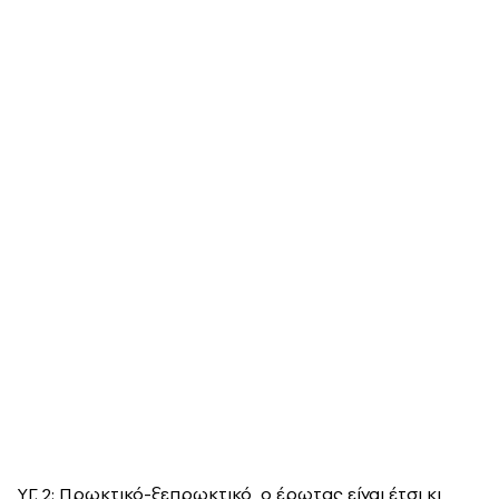
YΓ. 2: Πρωκτικό-ξεπρωκτικό, ο έρωτας είναι έτσι κι