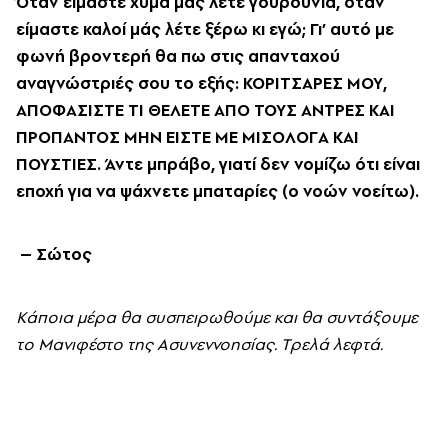
Όταν είμαστε χύμα μάς λέτε γουρούνια, όταν
είμαστε καλοί μάς λέτε ξέρω κι εγώ; Γι’ αυτό με
φωνή βροντερή θα πω στις απανταχού
αναγνώστριές σου το εξής: KOPITΣAPEΣ MOY,
AΠOΦAΣIΣTE TI ΘEΛETE AΠO TOYΣ ANTPEΣ KAI
ΠPOΠANTOΣ MHN EIΣTE ME MIΣOΛOΓA KAI
ΠOYΣTIEΣ. Άντε μπράβο, γιατί δεν νομίζω ότι είναι
εποχή για να ψάχνετε μπαταρίες (ο νοών νοείτω).
– Σώτος
Kάποια μέρα θα συσπειρωθούμε και θα συντάξουμε
το Mανιφέστο της Aσυνεννοησίας. Tρελά λεφτά.